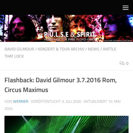
Unter dem Inhalt
DAVID GILMOUR
/
KONZERT & TOUR ARCHIV
/
NEWS
/
RATTLE
THAT LOCK
0
Flashback: David Gilmour 3.7.2016 Rom,
Circus Maximus
VON
WERNER
· VERÖFFENTLICHT
3. JULI 2026
· AKTUALISIERT
10. MAI
2024