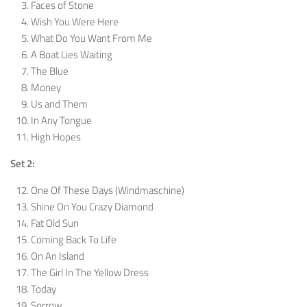
Faces of Stone
Wish You Were Here
What Do You Want From Me
A Boat Lies Waiting
The Blue
Money
Us and Them
In Any Tongue
High Hopes
Set 2:
One Of These Days (Windmaschine)
Shine On You Crazy Diamond
Fat Old Sun
Coming Back To Life
On An Island
The Girl In The Yellow Dress
Today
Sorrow