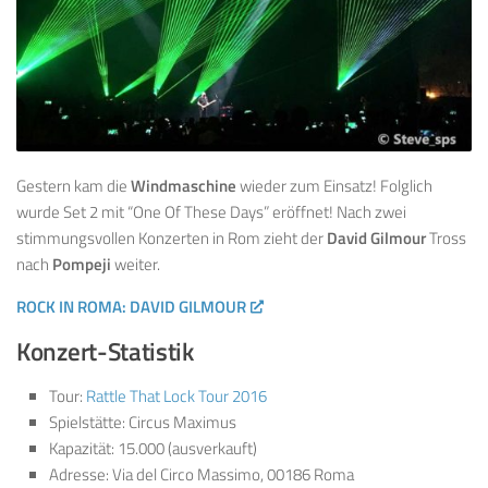
Gestern kam die
Windmaschine
wieder zum Einsatz! Folglich
wurde Set 2 mit “One Of These Days” eröffnet! Nach zwei
stimmungsvollen Konzerten in Rom zieht der
David Gilmour
Tross
nach
Pompeji
weiter.
ROCK IN ROMA: DAVID GILMOUR
Konzert-Statistik
Tour:
Rattle That Lock Tour 2016
Spielstätte: Circus Maximus
Kapazität: 15.000 (ausverkauft)
Adresse: Via del Circo Massimo, 00186 Roma