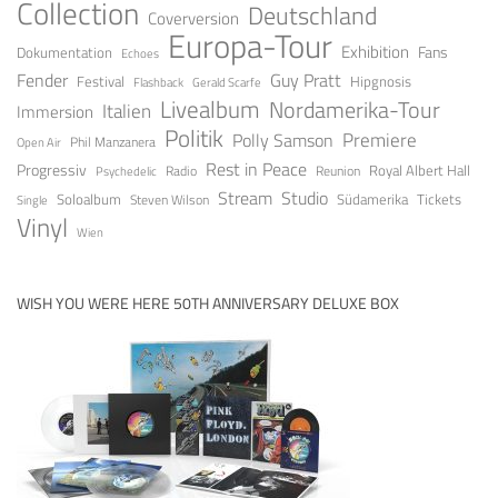
Collection
Deutschland
Coverversion
Europa-Tour
Exhibition
Fans
Dokumentation
Echoes
Guy Pratt
Fender
Festival
Hipgnosis
Gerald Scarfe
Flashback
Livealbum
Nordamerika-Tour
Italien
Immersion
Politik
Premiere
Polly Samson
Open Air
Phil Manzanera
Rest in Peace
Progressiv
Royal Albert Hall
Radio
Reunion
Psychedelic
Stream
Studio
Soloalbum
Tickets
Südamerika
Steven Wilson
Single
Vinyl
Wien
WISH YOU WERE HERE 50TH ANNIVERSARY DELUXE BOX