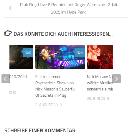
Pink Floyd Live 8 Reunion mit Roger Waters am 2. Juli
2005 im Hyde Park
DAS KÖNNTE DICH AUCH INTERESSIEREN...
0
4
 Live 2010/2011
Elektrisierende
Nick Mason: Nicht ich
nzerte
Psychedelic-Show von
wählte Musiker der Band,
Nick Mason’s Saucerful
sondern sie mich!
BER 2010
Of Secrets in Prag
29. JUNI 2019
2. AUGUST 2019
SCHREIBE EINEN KOMMENTAR