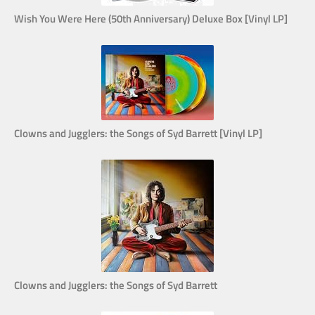
Wish You Were Here (50th Anniversary) Deluxe Box [Vinyl LP]
Clowns and Jugglers: the Songs of Syd Barrett [Vinyl LP]
Clowns and Jugglers: the Songs of Syd Barrett