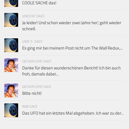
COOLE SACHE das!
VINCENT SAGT:
Ja leider! Und schon wieder zwei Jahre her', geht wieder
schnell.
UWE S. SAGT:
Es ging mir bei meinem Post nicht um The Wall Redux,...
GECKOFLOYD SAGT:
Danke für diesen wunderschönen Bericht! Ich bin auch
froh, damals dabei...
GECKOFLOYD SAGT:
Bitte nicht!
ROB SAGT:
Das UFO hat ein letztes Mal abgehoben. Ich war zu der...