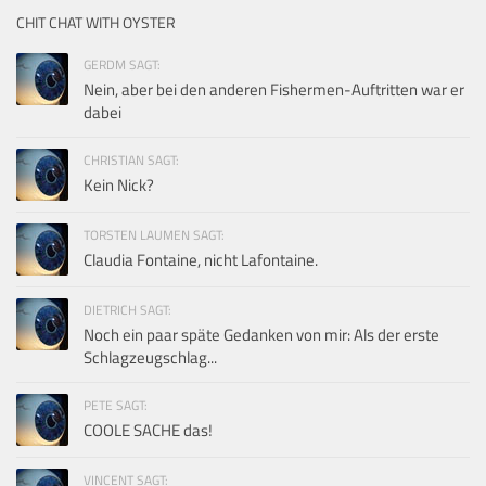
CHIT CHAT WITH OYSTER
GERDM SAGT:
Nein, aber bei den anderen Fishermen-Auftritten war er
dabei
CHRISTIAN SAGT:
Kein Nick?
TORSTEN LAUMEN SAGT:
Claudia Fontaine, nicht Lafontaine.
DIETRICH SAGT:
Noch ein paar späte Gedanken von mir: Als der erste
Schlagzeugschlag...
PETE SAGT:
COOLE SACHE das!
VINCENT SAGT: