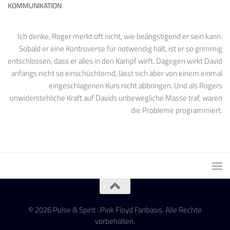
KOMMUNIKATION
Ich denke, Roger merkt oft nicht, wie beängstigend er sein kann.
Sobald er eine Kontroverse für notwendig hält, ist er so grimmig
entschlossen, dass er alles in den Kampf wirft. Dagegen wirkt David
anfangs nicht so einschüchternd, lässt sich aber von einem einmal
eingeschlagenen Kurs nicht abbringen. Und als Rogers
unwiderstehliche Kraft auf Davids unbewegliche Masse traf, waren
die Probleme programmiert.
© 2026 Pulse & Spirit : Pink Floyd Fanbasis. Alle Rechte
vorbehalten.