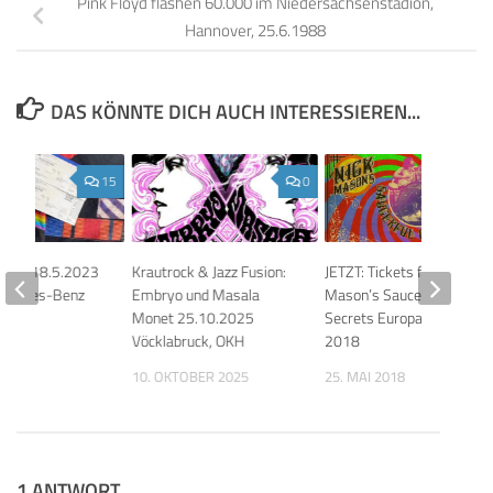
Pink Floyd flashen 60.000 im Niedersachsenstadion,
Hannover, 25.6.1988
DAS KÖNNTE DICH AUCH INTERESSIEREN...
15
0
ters 18.5.2023
Krautrock & Jazz Fusion:
JETZT: Tickets für Nick
Mercedes-Benz
Embryo und Masala
Mason’s Saucerful of
Monet 25.10.2025
Secrets Europa-Tour
Vöcklabruck, OKH
2018
023
10. OKTOBER 2025
25. MAI 2018
1 ANTWORT