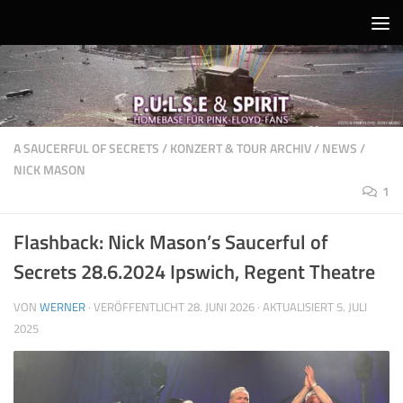
Unter dem Inhalt
A SAUCERFUL OF SECRETS
/
KONZERT & TOUR ARCHIV
/
NEWS
/
NICK MASON
1
Flashback: Nick Mason’s Saucerful of
Secrets 28.6.2024 Ipswich, Regent Theatre
VON
WERNER
· VERÖFFENTLICHT
28. JUNI 2026
· AKTUALISIERT
5. JULI
2025