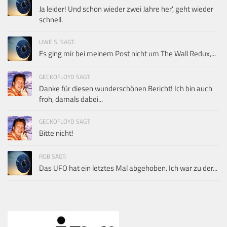
Ja leider! Und schon wieder zwei Jahre her', geht wieder
schnell.
UWE S. SAGT:
Es ging mir bei meinem Post nicht um The Wall Redux,...
GECKOFLOYD SAGT:
Danke für diesen wunderschönen Bericht! Ich bin auch
froh, damals dabei...
GECKOFLOYD SAGT:
Bitte nicht!
ROB SAGT:
Das UFO hat ein letztes Mal abgehoben. Ich war zu der...