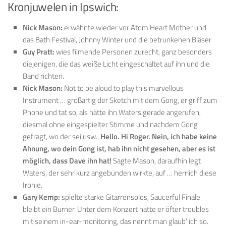
Kronjuwelen in Ipswich:
Nick Mason:
erwähnte wieder vor Atom Heart Mother und
das Bath Festival, Johnny Winter und die betrunkenen Bläser
Guy Pratt:
wies filmende Personen zurecht, ganz besonders
diejenigen, die das weiße Licht eingeschaltet auf ihn und die
Band richten.
Nick Mason:
Not to be aloud to play this marvellous
Instrument … großartig der Sketch mit dem Gong, er griff zum
Phone und tat so, als hätte ihn Waters gerade angerufen,
diesmal ohne eingespielter Stimme und nachdem Gong
gefragt, wo der sei usw.,
Hello. Hi Roger. Nein, ich habe keine
Ahnung, wo dein Gong ist, hab ihn nicht gesehen, aber es ist
möglich, dass Dave ihn hat!
Sagte Mason, daraufhin legt
Waters, der sehr kurz angebunden wirkte, auf … herrlich diese
Ironie.
Gary Kemp:
spielte starke Gitarrensolos, Saucerful Finale
bleibt ein Burner. Unter dem Konzert hatte er öfter troubles
mit seinem in-ear-monitoring, das nennt man glaub’ ich so.