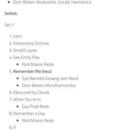
Dom Beken: Keyboards, Vocals, Harmonica
Setlist:
Set 1
Intro
Astronomy Domine
Arnold Layne
See Emily Play
Nick Mason Rede
Remember Me (neu)
Syd Barretts Gesang vom Band
Dom Beken: Mundharmonika
Obscured by Clouds
When You’re In
Guy Pratt Rede
Remember a Day
Nick Mason Rede
If