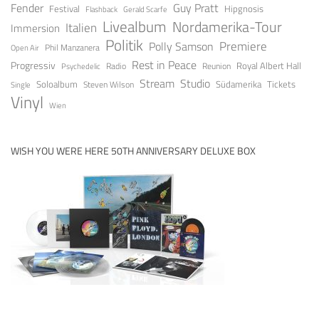
Guy Pratt
Fender
Festival
Hipgnosis
Gerald Scarfe
Flashback
Livealbum
Nordamerika-Tour
Italien
Immersion
Politik
Premiere
Polly Samson
Open Air
Phil Manzanera
Rest in Peace
Progressiv
Royal Albert Hall
Radio
Reunion
Psychedelic
Stream
Studio
Soloalbum
Tickets
Südamerika
Steven Wilson
Single
Vinyl
Wien
WISH YOU WERE HERE 50TH ANNIVERSARY DELUXE BOX