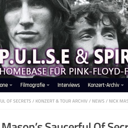
one
Filmografie
Interviews
Konzert-Archiv
UL OF SECRETS
/
KONZERT & TOUR ARCHIV
/
NEWS
/
NICK MA
 Mason’s Saucerful Of Sec