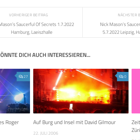
VORHERIGER BEITRAG
NÄCHSTER 
Mason’s Saucerful Of Secrets 1.7.2022
Nick Mason’s Saucer
Hamburg, Laeiszhalle
5.7.2022 Leipzig, 
ÖNNTE DICH AUCH INTERESSIEREN...
27
0
es Roger
Auf Burg und Insel mit David Gilmour
Zei
Zür
22. JULI 2006