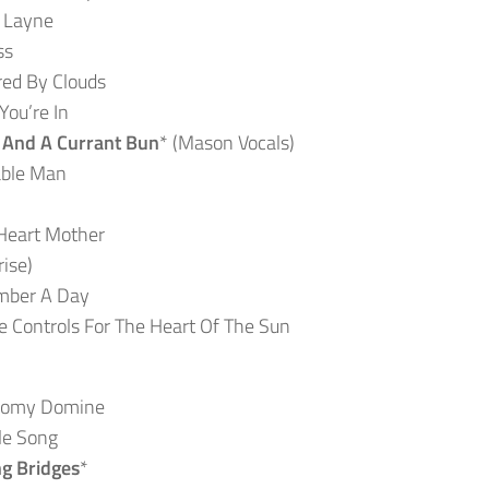
d Layne
ss
red By Clouds
You’re In
 And A Currant Bun
* (Mason Vocals)
able Man
Heart Mother
rise)
mber A Day
e Controls For The Heart Of The Sun
onomy Domine
le Song
g Bridges
*