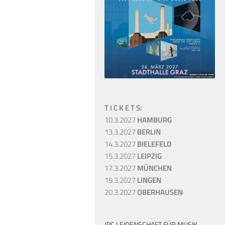
T I C K E T S:
10.3.2027
HAMBURG
13.3.2027
BERLIN
14.3.2027
BIELEFELD
15.3.2027
LEIPZIG
17.3.2027
MÜNCHEN
19.3.2027
LINGEN
20.3.2027
OBERHAUSEN
JPC LEIDENSCHAFT FÜR MUSIK