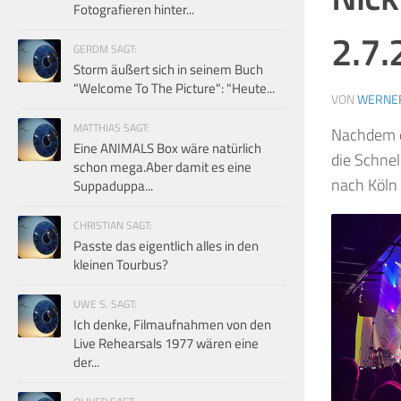
Fotografieren hinter...
2.7.
GERDM SAGT:
Storm äußert sich in seinem Buch
"Welcome To The Picture": "Heute...
VON
WERNE
MATTHIAS SAGT:
Nachdem d
Eine ANIMALS Box wäre natürlich
die Schnel
schon mega.Aber damit es eine
nach Köln 
Suppaduppa...
CHRISTIAN SAGT:
Passte das eigentlich alles in den
kleinen Tourbus?
UWE S. SAGT:
Ich denke, Filmaufnahmen von den
Live Rehearsals 1977 wären eine
der...