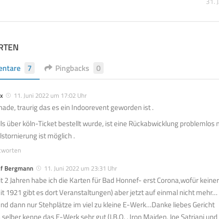
31.
RTEN
ntare
7
Pingbacks
0
x
11. Juni 2022 um 17:02 Uhr
hade, traurig das es ein Indoorevent geworden ist .
lls über köln-Ticket bestellt wurde, ist eine Rückabwicklung problemlos 
lstornierung ist möglich .
tworten
af Bergmann
11. Juni 2022 um 23:31 Uhr
it 2 Jahren habe ich die Karten für Bad Honnef- erst Corona,wofür kei
eit 1921 gibt es dort Veranstaltungen) aber jetzt auf einmal nicht mehr…
nd dann nur Stehplätze im viel zu kleine E-Werk…Danke liebes Gericht
h selber kenne das E-Werk sehr gut (J.B.O. , Iron Maiden, Joe Satriani un