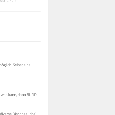
 JANUAR 2011
31. MÄRZ 2016
möglich. Selbst eine
ner was kann, dann BUND
d diverse Discobesuche) .