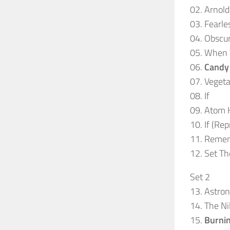
02. Arnol
03. Fearle
04. Obscu
05. When 
06.
Candy
07. Veget
08. If
09. Atom 
10. If (Rep
11. Reme
12. Set Th
Set 2
13. Astr
14. The Ni
15.
Burnin