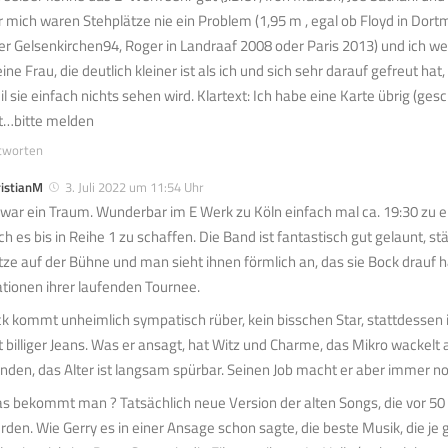
r mich waren Stehplätze nie ein Problem (1,95 m , egal ob Floyd in Dort
er Gelsenkirchen94, Roger in Landraaf 2008 oder Paris 2013) und ich wei
ine Frau, die deutlich kleiner ist als ich und sich sehr darauf gefreut ha
il sie einfach nichts sehen wird. Klartext: Ich habe eine Karte übrig (gesc
t…bitte melden
tworten
ristianM
3. Juli 2022 um 11:54 Uhr
 war ein Traum. Wunderbar im E Werk zu Köln einfach mal ca. 19:30 zu 
ch es bis in Reihe 1 zu schaffen. Die Band ist fantastisch gut gelaunt, s
tze auf der Bühne und man sieht ihnen förmlich an, das sie Bock drauf 
ationen ihrer laufenden Tournee.
ck kommt unheimlich sympatisch rüber, kein bisschen Star, stattdessen 
t billiger Jeans. Was er ansagt, hat Witz und Charme, das Mikro wackelt a
nden, das Alter ist langsam spürbar. Seinen Job macht er aber immer no
s bekommt man ? Tatsächlich neue Version der alten Songs, die vor 50
rden. Wie Gerry es in einer Ansage schon sagte, die beste Musik, die je