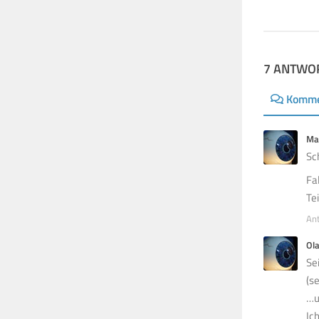
3. JUNI 2018
7 ANTWO
Komme
Ma
Sc
Fa
Tei
An
Ol
Se
(s
…u
Ic