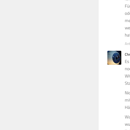
Fü
od
me
we
ha
An
Ch
Es
no
Wi
St
Ni
mi
Hä
Wa
wu