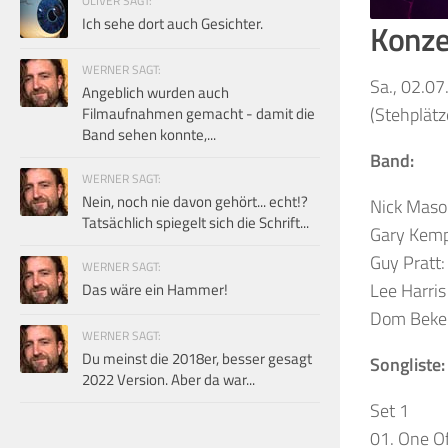
OLIVER SAGT:
Ich sehe dort auch Gesichter.
Konzer
WERNER SAGT:
Sa., 02.07
Angeblich wurden auch
(Stehplätz
Filmaufnahmen gemacht - damit die
Band sehen konnte,...
Band:
WERNER SAGT:
Nein, noch nie davon gehört... echt!?
Nick Maso
Tatsächlich spiegelt sich die Schrift...
Gary Kemp:
Guy Pratt:
WERNER SAGT:
Lee Harris
Das wäre ein Hammer!
Dom Beken
WERNER SAGT:
Du meinst die 2018er, besser gesagt
Songliste:
2022 Version. Aber da war...
Set 1
01. One O