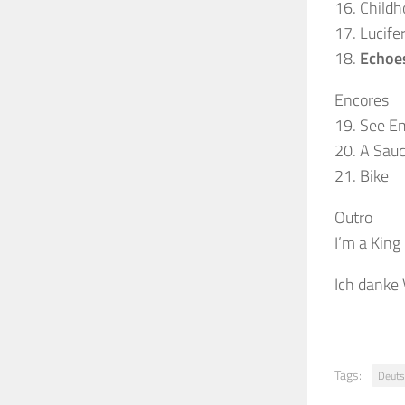
16. Childh
17. Lucife
18.
Echoe
Encores
19. See Em
20. A Sauc
21. Bike
Outro
I’m a King
Ich danke 
Tags:
Deuts