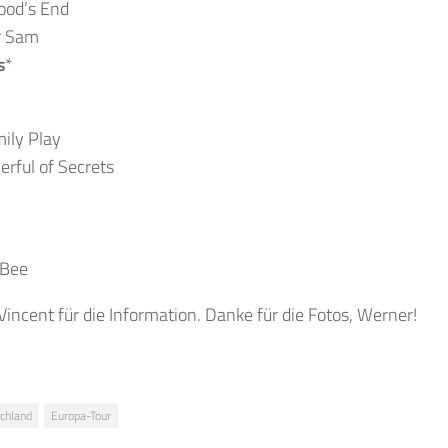
ood’s End
r Sam
s
*
ily Play
erful of Secrets
 Bee
Vincent für die Information. Danke für die Fotos, Werner!
chland
Europa-Tour