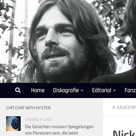
Unter dem Inhalt
Home
Diskografie
Editorial
Fanz
A SAUCERF
CHIT CHAT WITH OYSTER
THOMAS P. SAGT:
Die Gesichter müssen Spiegelungen
Nick
von Personen sein, die beim