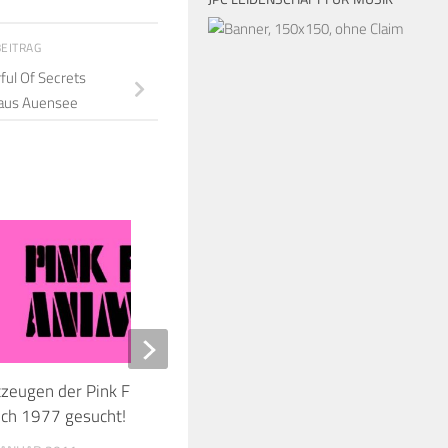
BEITRAG
ful Of Secrets
Haus Auensee
11
tzeugen der Pink Floyd Konzerte in
David Gilmour hat übe
ich 1977 gesucht!
Pompeji nachgedacht