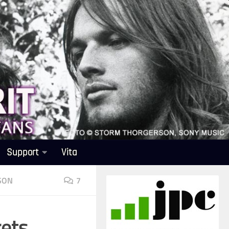
Support
Vita
SON
7
rets