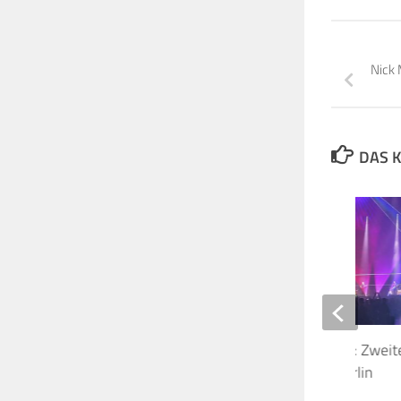
Nick 
DAS K
Raumschiff Battersea: Zweit
Waters Konzert in Berlin