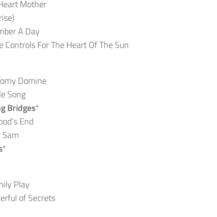
Heart Mother
rise)
mber A Day
e Controls For The Heart Of The Sun
onomy Domine
le Song
g Bridges
*
ood’s End
r Sam
s
*
ily Play
erful of Secrets