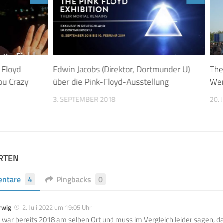
 Floyd
Edwin Jacobs (Direktor, Dortmunder U)
The
ou Crazy
über die Pink-Floyd-Ausstellung
Wer
3. SEPTEMBER 2018
20. 
RTEN
ntare
4
Pingbacks
0
rwig
2. Juli 2022 um 19:05 Uhr
h war bereits 2018 am selben Ort und muss im Vergleich leider sagen, d