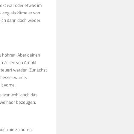
fekt war oder etwas im
lang als käme er von
mich dann doch wieder
zu höhren. Aber deinen
n Zeilen von Arnold
steuert werden. Zunächst
h besser wurde.
it vorne.
s war wohl auch das
 we had” bezeugen.
uch nie zu hören.