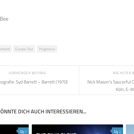
 Bee
chland
Europa-Tour
Progressiv
VORHERIGER BEITRAG
NÄCHSTER 
kografie: Syd Barrett – Barrett (1970)
Nick Mason’s Saucerful O
Köln, E-W
ÖNNTE DICH AUCH INTERESSIEREN...
7
2