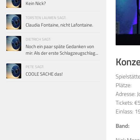
Kein Nick?
TORSTEN LAUMEN SAGT:
Claudia Fontaine, nicht Lafontaine.
DIETRICH SAGT:
Noch ein paar späte Gedanken von
mir: Als der erste Schlagzeugschlag...
Konzer
PETE SAGT:
COOLE SACHE das!
Spielstätt
Plätze:
Adresse: 
Tickets: €
Einlass: 1
Band: