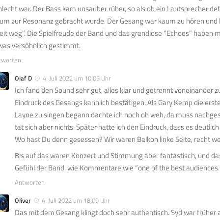
hlecht war. Der Bass kam unsauber rüber, so als ob ein Lautsprecher de
um zur Resonanz gebracht wurde. Der Gesang war kaum zu hören und k
eit weg”. Die Spielfreude der Band und das grandiose “Echoes” haben 
was versöhnlich gestimmt.
tworten
Olaf D
4. Juli 2022 um 10:06 Uhr
Ich fand den Sound sehr gut, alles klar und getrennt voneinander 
Eindruck des Gesangs kann ich bestätigen. Als Gary Kemp die erste
Layne zu singen begann dachte ich noch oh weh, da muss nachge
tat sich aber nichts. Später hatte ich den Eindruck, dass es deutlic
Wo hast Du denn gesessen? Wir waren Balkon linke Seite, recht we
Bis auf das waren Konzert und Stimmung aber fantastisch, und da
Gefühl der Band, wie Kommentare wie “one of the best audiences
Antworten
Oliver
4. Juli 2022 um 18:09 Uhr
Das mit dem Gesang klingt doch sehr authentisch. Syd war früher a