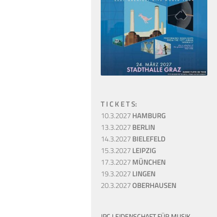
T I C K E T S:
10.3.2027
HAMBURG
13.3.2027
BERLIN
14.3.2027
BIELEFELD
15.3.2027
LEIPZIG
17.3.2027
MÜNCHEN
19.3.2027
LINGEN
20.3.2027
OBERHAUSEN
JPC LEIDENSCHAFT FÜR MUSIK