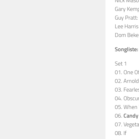
Nick Maso
Gary Kemp:
Guy Pratt:
Lee Harris
Dom Beken
Songliste:
Set 1
01. One O
02. Arnol
03. Fearle
04. Obscu
05. When 
06.
Candy
07. Veget
08. If