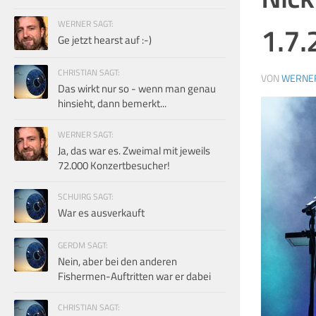
WERNER SAGT:
1.7.
Ge jetzt hearst auf :-)
CHRISTIAN SAGT:
VON
WERNE
Das wirkt nur so - wenn man genau
hinsieht, dann bemerkt...
WERNER SAGT:
Ja, das war es. Zweimal mit jeweils
72.000 Konzertbesucher!
SCHUIRG SAGT:
War es ausverkauft
GERDM SAGT:
Nein, aber bei den anderen
Fishermen-Auftritten war er dabei
CHRISTIAN SAGT: