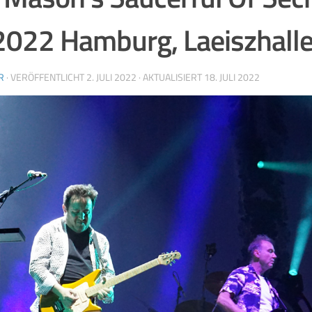
2022 Hamburg, Laeiszhall
R
· VERÖFFENTLICHT
2. JULI 2022
· AKTUALISIERT
18. JULI 2022