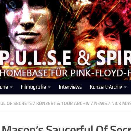
one
Filmografie
Interviews
Konzert-Archiv
UL OF SECRETS
/
KONZERT & TOUR ARCHIV
/
NEWS
/
NICK MA
 Mason’s Saucerful Of Sec