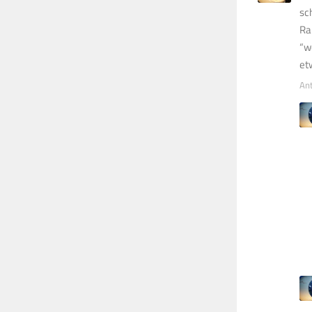
sc
Ra
“w
et
An