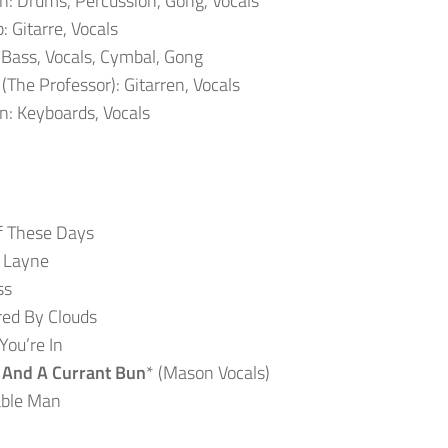
n: Drums, Percussion, Gong, Vocals
 Gitarre, Vocals
 Bass, Vocals, Cymbal, Gong
 (The Professor): Gitarren, Vocals
: Keyboards, Vocals
f These Days
d Layne
ss
red By Clouds
You’re In
 And A Currant Bun
* (Mason Vocals)
able Man