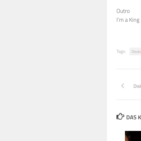
Outro
I’m a King
Tags:
Deuts
Dis
DAS K