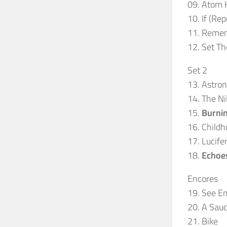
09. Atom 
10. If (Rep
11. Reme
12. Set Th
Set 2
13. Astr
14. The Ni
15.
Burnin
16. Childh
17. Lucife
18.
Echoe
Encores
19. See Em
20. A Sauc
21. Bike