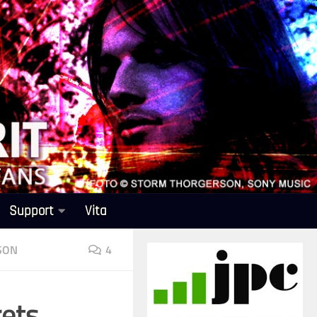
Support
Vita
SON
4
rets