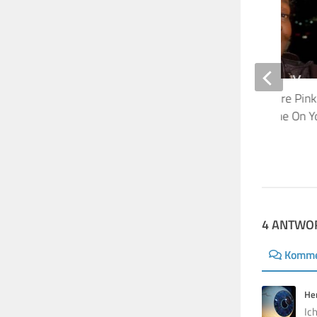
Venetta Fields über ihre Pink
Tourneen und die Shine On Y
Diamond Aufnahme
26. NOVEMBER 2023
4 ANTWO
Komme
He
Ic