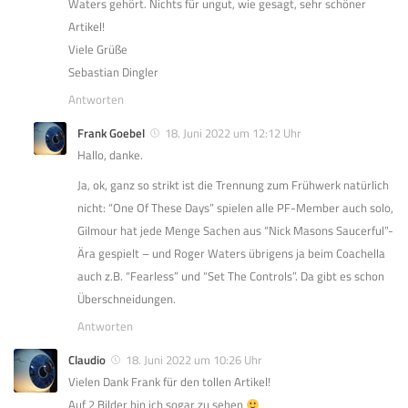
Waters gehört. Nichts für ungut, wie gesagt, sehr schöner
Artikel!
Viele Grüße
Sebastian Dingler
Antworten
Frank Goebel
18. Juni 2022 um 12:12 Uhr
Hallo, danke.
Ja, ok, ganz so strikt ist die Trennung zum Frühwerk natürlich
nicht: “One Of These Days” spielen alle PF-Member auch solo,
Gilmour hat jede Menge Sachen aus “Nick Masons Saucerful”-
Ära gespielt – und Roger Waters übrigens ja beim Coachella
auch z.B. “Fearless” und “Set The Controls”. Da gibt es schon
Überschneidungen.
Antworten
Claudio
18. Juni 2022 um 10:26 Uhr
Vielen Dank Frank für den tollen Artikel!
Auf 2 Bilder bin ich sogar zu sehen