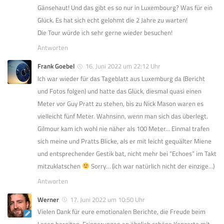
Gänsehaut! Und das gibt es so nur in Luxembourg? Was für ein
Glück. Es hat sich echt gelohmt die 2 Jahre zu warten!
Die Tour würde ich sehr gerne wieder besuchen!
Antworten
Frank Goebel
16. Juni 2022 um 22:12 Uhr
Ich war wieder für das Tageblatt aus Luxemburg da (Bericht
und Fotos folgen) und hatte das Glück, diesmal quasi einen
Meter vor Guy Pratt zu stehen, bis zu Nick Mason waren es
vielleicht fünf Meter. Wahnsinn, wenn man sich das überlegt.
Gilmour kam ich wohl nie näher als 100 Meter… Einmal trafen
sich meine und Pratts Blicke, als er mit leicht gequälter Miene
und entsprechender Gestik bat, nicht mehr bei “Echoes” im Takt
mitzuklatschen
Sorry… (ich war natürlich nicht der einzige…)
Antworten
Werner
17. Juni 2022 um 10:50 Uhr
Vielen Dank für eure emotionalen Berichte, die Freude beim
Lesen bereiten, Erinnerungen an ähnlich schöne Konzerte mit