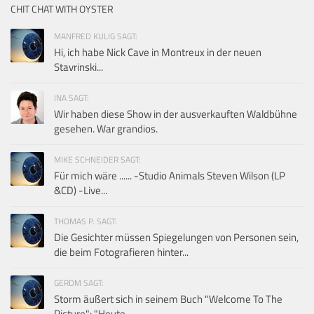
CHIT CHAT WITH OYSTER
MANFRED KULIG SAGT:
Hi, ich habe Nick Cave in Montreux in der neuen
Stavrinski...
INA SAGT:
Wir haben diese Show in der ausverkauften Waldbühne
gesehen. War grandios.
MIKE SCHNEIDER SAGT:
Für mich wäre ...... -Studio Animals Steven Wilson (LP
&CD) -Live...
THOMAS P. SAGT:
Die Gesichter müssen Spiegelungen von Personen sein,
die beim Fotografieren hinter...
GERDM SAGT:
Storm äußert sich in seinem Buch "Welcome To The
Picture": "Heute...