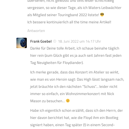
übersehen, nicht gewusst und teils leider schlichtweg
vergessen, so wie dieser Tage, als ich Waters Leibwächter
als Mitglied seiner Touringband 2022 listete!
Ich bessere kontinuierlich all the time meine Artikel!
Antworten
Frank Goebel
18. Juni 2022 um 14:17 Uhr
Danke für Deine tolle Arbeit, ich schaue beinahe täglich
hier rein (zum Glück gibt es ja auch seit Jahren fast jeden
Tag Neuigkeiten für Floydiander).
Ich merke gerade, dass das Konzert im Atelier so wirkt,
wie man es von Heroin sagt: Das High lässt langsam nach,
jetzt bräuchte ich den nächsten “Schuss”… leider nicht
immer so einfach, ein Wohnzimmerkonzert mit Nick
Mason zu besuchen…
Habe ich eigentlich schon erzählt, dass ich den Herrn, der
hier davon berichtet hat, wie die Floyd ihm ein Bootleg
signiert haben, einen Tag später (!) in einem Second-