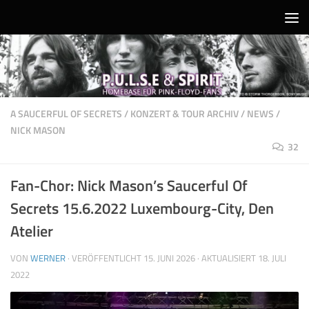
Unter dem Inhalt
A SAUCERFUL OF SECRETS
/
KONZERT & TOUR ARCHIV
/
NEWS
/
NICK MASON
32
Fan-Chor: Nick Mason’s Saucerful Of
Secrets 15.6.2022 Luxembourg-City, Den
Atelier
VON
WERNER
· VERÖFFENTLICHT
15. JUNI 2026
· AKTUALISIERT
18. JULI
2022