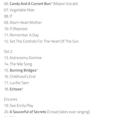
06.
Candy And A Currant Bun
* (Mason Vocals)
07. Vegetable Man
08. If
09. Atom Heart Mother
10. If (Reprise)
11. Remember A Day
12. Set The Controls For The Heart Of The Sun
Set 2
13. Astronomy Domine
14. The Nile Song
15.
Burning Bridges
*
16. Childhood’s End
17. Lucifer Sam
18.
Echoes
*
Encores
19. See Emily Play
20.
A Saucerful of Secrets
(Crowd takes over singing)