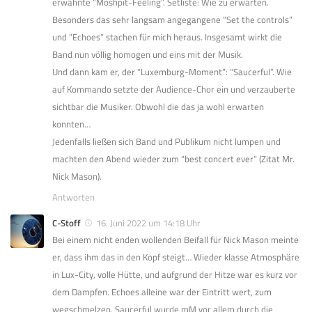
erwähnte “Moshpit-Feeling”. Setliste: Wie zu erwarten.
Besonders das sehr langsam angegangene “Set the controls”
und “Echoes” stachen für mich heraus. Insgesamt wirkt die
Band nun völlig homogen und eins mit der Musik.
Und dann kam er, der “Luxemburg-Moment”: “Saucerful”. Wie
auf Kommando setzte der Audience-Chor ein und verzauberte
sichtbar die Musiker. Obwohl die das ja wohl erwarten
konnten…
Jedenfalls ließen sich Band und Publikum nicht lumpen und
machten den Abend wieder zum “best concert ever” (Zitat Mr.
Nick Mason).
Antworten
C-Stoff
16. Juni 2022 um 14:18 Uhr
Bei einem nicht enden wollenden Beifall für Nick Mason meinte
er, dass ihm das in den Kopf steigt… Wieder klasse Atmosphäre
in Lux-City, volle Hütte, und aufgrund der Hitze war es kurz vor
dem Dampfen. Echoes alleine war der Eintritt wert, zum
wegschmelzen. Saucerful wurde mM vor allem durch die