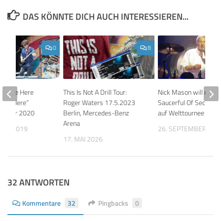
DAS KÖNNTE DICH AUCH INTERESSIEREN...
0
8
“We’re Here
This Is Not A Drill Tour:
Nick Mason will mit
e’re Here”
Roger Waters 17.5.2023
Saucerful Of Secrets
y-Tour 2020
Berlin, Mercedes-Benz
auf Welttournee gehe
Arena
BER 2019
26. SEPTEMBER 201
17. MAI 2026
32 ANTWORTEN
Kommentare
32
Pingbacks
0