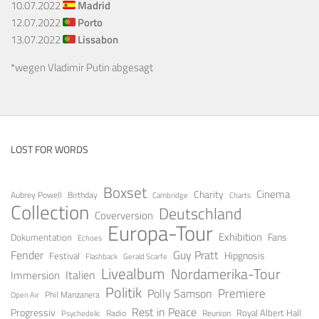
10.07.2022
Madrid
12.07.2022
Porto
13.07.2022
Lissabon
*wegen Vladimir Putin abgesagt
LOST FOR WORDS
Boxset
Cinema
Charity
Aubrey Powell
Birthday
Cambridge
Charts
Collection
Deutschland
Coverversion
Europa-Tour
Exhibition
Fans
Dokumentation
Echoes
Fender
Guy Pratt
Festival
Hipgnosis
Gerald Scarfe
Flashback
Livealbum
Nordamerika-Tour
Italien
Immersion
Politik
Premiere
Polly Samson
Open Air
Phil Manzanera
Rest in Peace
Progressiv
Royal Albert Hall
Radio
Reunion
Psychedelic