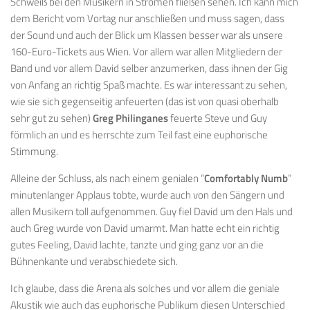
Schweiß bei den Musikern in Strömen fließen sehen. Ich kann mich
dem Bericht vom Vortag nur anschließen und muss sagen, dass
der Sound und auch der Blick um Klassen besser war als unsere
160-Euro-Tickets aus Wien. Vor allem war allen Mitgliedern der
Band und vor allem David selber anzumerken, dass ihnen der Gig
von Anfang an richtig Spaß machte. Es war interessant zu sehen,
wie sie sich gegenseitig anfeuerten (das ist von quasi oberhalb
sehr gut zu sehen)
Greg Philinganes
feuerte Steve und Guy
förmlich an und es herrschte zum Teil fast eine euphorische
Stimmung.
Alleine der Schluss, als nach einem genialen “
Comfortably Numb
”
minutenlanger Applaus tobte, wurde auch von den Sängern und
allen Musikern toll aufgenommen. Guy fiel David um den Hals und
auch Greg wurde von David umarmt. Man hatte echt ein richtig
gutes Feeling, David lachte, tanzte und ging ganz vor an die
Bühnenkante und verabschiedete sich.
Ich glaube, dass die Arena als solches und vor allem die geniale
Akustik wie auch das euphorische Publikum diesen Unterschied