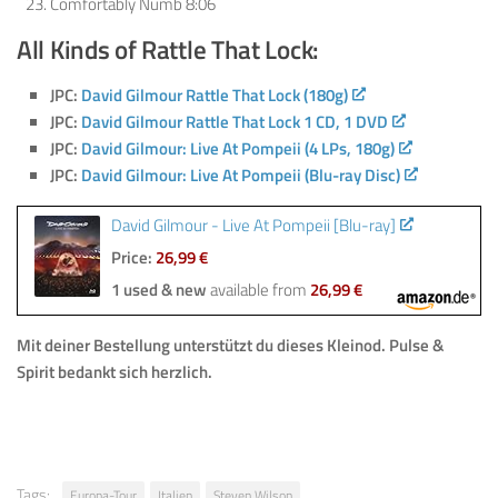
Comfortably Numb 8:06
All Kinds of Rattle That Lock:
JPC:
David Gilmour Rattle That Lock (180g)
JPC:
David Gilmour Rattle That Lock 1 CD, 1 DVD
JPC:
David Gilmour: Live At Pompeii (4 LPs, 180g)
JPC:
David Gilmour: Live At Pompeii (Blu-ray Disc)
David Gilmour - Live At Pompeii [Blu-ray]
Price:
26,99 €
1 used & new
available from
26,99 €
Mit deiner Bestellung
unterstützt du dieses Kleinod
.
Pulse &
Spirit bedankt sich herzlich.
Tags:
Europa-Tour
Italien
Steven Wilson