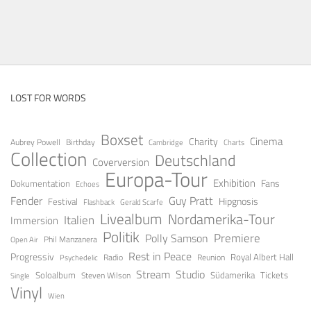
LOST FOR WORDS
Boxset
Cinema
Charity
Aubrey Powell
Birthday
Cambridge
Charts
Collection
Deutschland
Coverversion
Europa-Tour
Exhibition
Fans
Dokumentation
Echoes
Guy Pratt
Fender
Festival
Hipgnosis
Gerald Scarfe
Flashback
Livealbum
Nordamerika-Tour
Italien
Immersion
Politik
Premiere
Polly Samson
Open Air
Phil Manzanera
Rest in Peace
Progressiv
Royal Albert Hall
Radio
Reunion
Psychedelic
Stream
Studio
Soloalbum
Tickets
Südamerika
Steven Wilson
Single
Vinyl
Wien