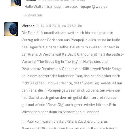
Hallo Walter…ich habe Interesse.. ropape @web.de
Antworten
Werner
14. Juli 2016 um 09:42 Uhr
Die Tour läuft unaufhaltsam weiter. Ich bin noch etwas in
Verzug mit den Berichten aus Pompeji, die ich heute im laufe
des Tages fertig haben sollte. Bei seinem zweiten Konzert in
der Arena Di Verona wählte David Gilmour erstmals die Setlist-
Variante “The Great Gig In The Sky” in Hälfte eins und
“Astronomy Domine”, als Opener von Hälfte zwei! Beide Songs
bei einem Konzert der laufenden Tour, das hat es bisher noch
nicht gegeben! Und wer dachte, dass “Great Gig” eventuell nur
den Fans, die in Pompeji gewesen sind, vorbehalten wäre der
irrt. Das ist auch gut so den mir gefiel die Interpretation sehr
gut und würde “Great Gig” auch gerne wieder hören z.B. in
Wiesbaden oder dann im September in London!!
Im Publikum waren die Italo-Stars Zucchero und Eros
Ramazzotti. Steven Wilson kam mit seiner Band nach Verona.