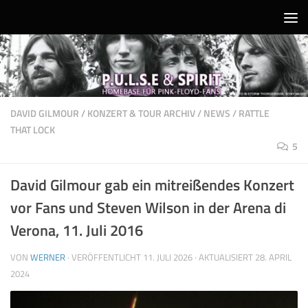
Unter dem Inhalt
DAVID GILMOUR
/
KONZERT & TOUR ARCHIV
/
NEWS
/
RATTLE
THAT LOCK
5
David Gilmour gab ein mitreißendes Konzert
vor Fans und Steven Wilson in der Arena di
Verona, 11. Juli 2016
VON
WERNER
· VERÖFFENTLICHT
11. JULI 2026
· AKTUALISIERT
28. APRIL
2024