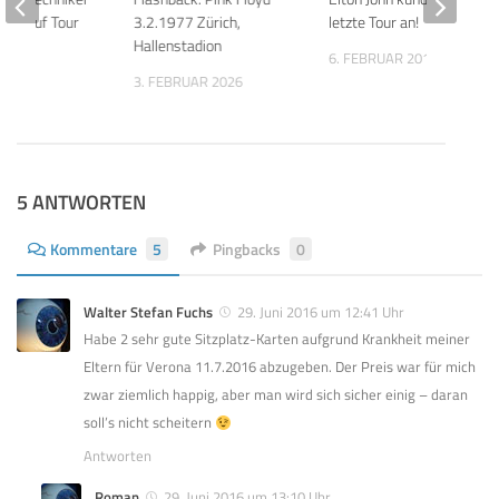
son auf Tour
3.2.1977 Zürich,
letzte Tour an!
Hallenstadion
2009
6. FEBRUAR 2018
3. FEBRUAR 2026
5 ANTWORTEN
Kommentare
5
Pingbacks
0
Walter Stefan Fuchs
29. Juni 2016 um 12:41 Uhr
Habe 2 sehr gute Sitzplatz-Karten aufgrund Krankheit meiner
Eltern für Verona 11.7.2016 abzugeben. Der Preis war für mich
zwar ziemlich happig, aber man wird sich sicher einig – daran
soll’s nicht scheitern
Antworten
Roman
29. Juni 2016 um 13:10 Uhr