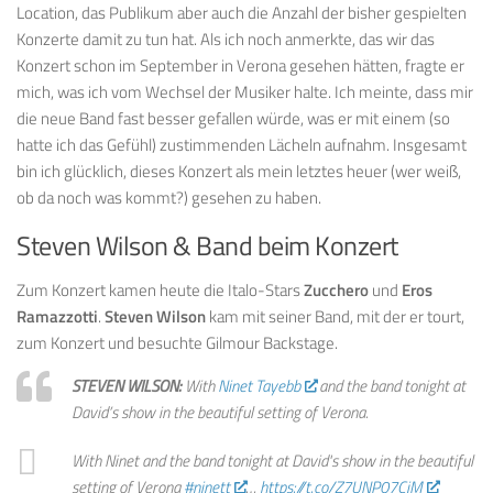
Location, das Publikum aber auch die Anzahl der bisher gespielten
Konzerte damit zu tun hat. Als ich noch anmerkte, das wir das
Konzert schon im September in Verona gesehen hätten, fragte er
mich, was ich vom Wechsel der Musiker halte. Ich meinte, dass mir
die neue Band fast besser gefallen würde, was er mit einem (so
hatte ich das Gefühl) zustimmenden Lächeln aufnahm. Insgesamt
bin ich glücklich, dieses Konzert als mein letztes heuer (wer weiß,
ob da noch was kommt?) gesehen zu haben.
Steven Wilson & Band beim Konzert
Zum Konzert kamen heute die Italo-Stars
Zucchero
und
Eros
Ramazzotti
.
Steven Wilson
kam mit seiner Band, mit der er tourt,
zum Konzert und besuchte Gilmour Backstage.
STEVEN WILSON:
With
Ninet Tayebb
and the band tonight at
David’s show in the beautiful setting of Verona.
With Ninet and the band tonight at David's show in the beautiful
setting of Verona
#ninett
…
https://t.co/Z7UNP07CiM