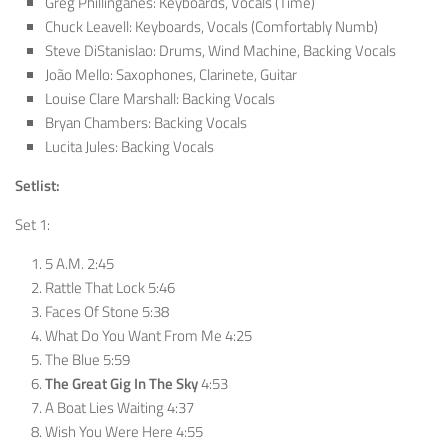
Greg Phillinganes: Keyboards, Vocals (Time)
Chuck Leavell: Keyboards, Vocals (Comfortably Numb)
Steve DiStanislao: Drums, Wind Machine, Backing Vocals
João Mello: Saxophones, Clarinete, Guitar
Louise Clare Marshall: Backing Vocals
Bryan Chambers: Backing Vocals
Lucita Jules: Backing Vocals
Setlist:
Set 1:
5 A.M. 2:45
Rattle That Lock 5:46
Faces Of Stone 5:38
What Do You Want From Me 4:25
The Blue 5:59
The Great Gig In The Sky
4:53
A Boat Lies Waiting 4:37
Wish You Were Here 4:55