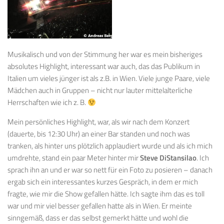
Musikalisch und von der Stimmung her war es mein bisheriges
absolutes Highlight, interessant war auch, das das Publikum in
Italien um vieles jünger ist als z.B. in Wien. Viele junge Paare, viele
Mädchen auch in Gruppen – nicht nur lauter mittelalterliche
Herrschaften wie ich z. B.
Mein persönliches Highlight, war, als wir nach dem Konzert
(dauerte, bis 12:30 Uhr) an einer Bar standen und noch was
tranken, als hinter uns plötzlich applaudiert wurde und als ich mich
umdrehte, stand ein paar Meter hinter mir
Steve DiStansilao
. Ich
sprach ihn an und er war so nett für ein Foto zu posieren – danach
ergab sich ein interessantes kurzes Gespräch, in dem er mich
fragte, wie mir die Show gefallen hätte. Ich sagte ihm das es toll
war und mir viel besser gefallen hatte als in Wien. Er meinte
sinngemäß, dass er das selbst gemerkt hätte und wohl die