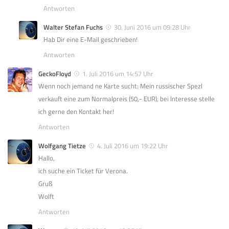
Antworten
Walter Stefan Fuchs
30. Juni 2016 um 09:28 Uhr
Hab Dir eine E-Mail geschrieben!
Antworten
GeckoFloyd
1. Juli 2016 um 14:57 Uhr
Wenn noch jemand ne Karte sucht: Mein russischer Spezl
verkauft eine zum Normalpreis (50,- EUR), bei Interesse stelle
ich gerne den Kontakt her!
Antworten
Wolfgang Tietze
4. Juli 2016 um 19:22 Uhr
Hallo,
ich suche ein Ticket für Verona.
Gruß
Wolft
Antworten