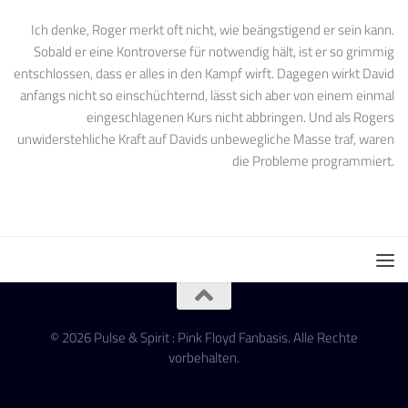
Ich denke, Roger merkt oft nicht, wie beängstigend er sein kann.
Sobald er eine Kontroverse für notwendig hält, ist er so grimmig
entschlossen, dass er alles in den Kampf wirft. Dagegen wirkt David
anfangs nicht so einschüchternd, lässt sich aber von einem einmal
eingeschlagenen Kurs nicht abbringen. Und als Rogers
unwiderstehliche Kraft auf Davids unbewegliche Masse traf, waren
die Probleme programmiert.
© 2026 Pulse & Spirit : Pink Floyd Fanbasis. Alle Rechte
vorbehalten.