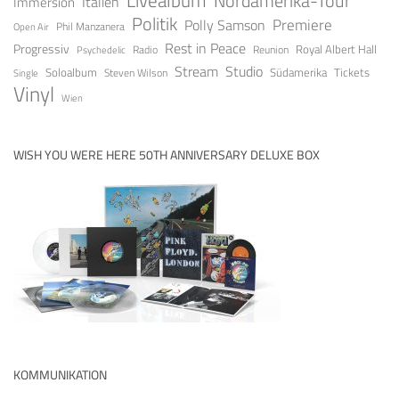
Livealbum
Nordamerika-Tour
Italien
Immersion
Politik
Premiere
Polly Samson
Open Air
Phil Manzanera
Rest in Peace
Progressiv
Royal Albert Hall
Radio
Reunion
Psychedelic
Stream
Studio
Soloalbum
Tickets
Südamerika
Steven Wilson
Single
Vinyl
Wien
WISH YOU WERE HERE 50TH ANNIVERSARY DELUXE BOX
KOMMUNIKATION