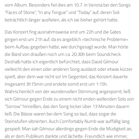
vom Album. Besonders fiel dies am 10.7. in Verona bei den Songs
“Faces of Stone”, “In any Tongue” und “Today” auf, deren Soli
beträchtlich länger ausfielen, als ich sie bisher gehört hatte.
Das Konzert fing ausnahmsweise erst um 22h und die Gates
gingen erst um 21h auf, da es angeblich »technische Probleme«
beim Aufbau gegeben hatte, wie durchgesagt wurde. Man hörte
die Band von draußen noch um ca. 20.30h beim Soundcheck.
Deshalb hatte ich eigentlich befürchtet, dass David Gilmour
vielleicht den einen oder anderen Song auslässt oder etwas kürzer
spielt, aber dem war nicht so! Im Gegenteil, das Konzert dauerte
insgesamt 3h15min und endete somit erst um 1:15h.
Wahrscheinlich von der wundervollen Stimmung angespornt, ließ
sich Gilmour gegen Ende zu einem nicht enden wollenden Solo von
“Sorrow” hinreißen, das den Song locker über 13 Minuten dauern
ließ. Die Bässe waren bei dem Song so laut, dass sogar die
Steinstufen vibrierten. Auch Comfortably Numb war auffällig lang
gespielt. Man sah Gilmour allerdings gegen Ende die Müdigkeit an,
als er dem Publikum dankte und lächelte. Freundlich wie immer,