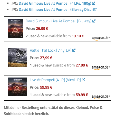
JPC:
David Gilmour: Live At Pompeii (4 LPs, 180g)
JPC:
David Gilmour: Live At Pompeii (Blu-ray Disc)
David Gilmour - Live At Pompeii [Blu-ray]
Price:
26,99 €
2 used & new
available from
19,10 €
Rattle That Lock [Vinyl LP]
Price:
27,99 €
1 used & new
available from
27,99 €
Live At Pompeii [4 LP] [Vinyl LP]
Price:
59,99 €
1 used & new
available from
59,99 €
Mit deiner Bestellung
unterstützt du dieses Kleinod
.
Pulse &
Spirit bedankt sich herzlich.