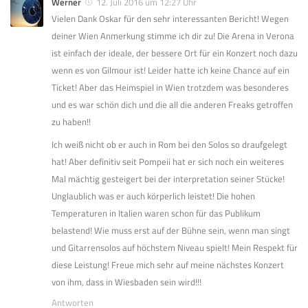
Werner
12. Juli 2016 um 12:27 Uhr
Vielen Dank Oskar für den sehr interessanten Bericht! Wegen
deiner Wien Anmerkung stimme ich dir zu! Die Arena in Verona
ist einfach der ideale, der bessere Ort für ein Konzert noch dazu
wenn es von Gilmour ist! Leider hatte ich keine Chance auf ein
Ticket! Aber das Heimspiel in Wien trotzdem was besonderes
und es war schön dich und die all die anderen Freaks getroffen
zu haben!!
Ich weiß nicht ob er auch in Rom bei den Solos so draufgelegt
hat! Aber definitiv seit Pompeii hat er sich noch ein weiteres
Mal mächtig gesteigert bei der interpretation seiner Stücke!
Unglaublich was er auch körperlich leistet! Die hohen
Temperaturen in Italien waren schon für das Publikum
belastend! Wie muss erst auf der Bühne sein, wenn man singt
und Gitarrensolos auf höchstem Niveau spielt! Mein Respekt für
diese Leistung! Freue mich sehr auf meine nächstes Konzert
von ihm, dass in Wiesbaden sein wird!!!
Antworten