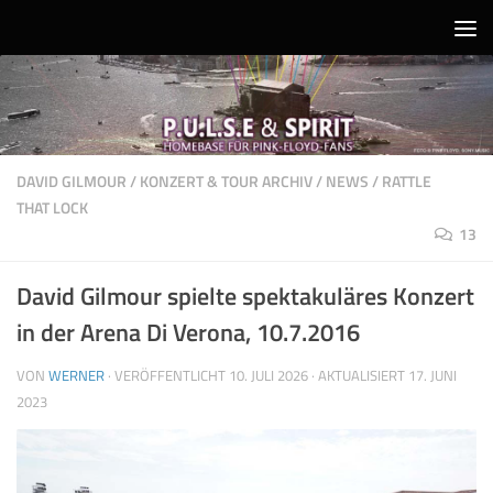
Unter dem Inhalt
DAVID GILMOUR
/
KONZERT & TOUR ARCHIV
/
NEWS
/
RATTLE
THAT LOCK
13
David Gilmour spielte spektakuläres Konzert
in der Arena Di Verona, 10.7.2016
VON
WERNER
· VERÖFFENTLICHT
10. JULI 2026
· AKTUALISIERT
17. JUNI
2023