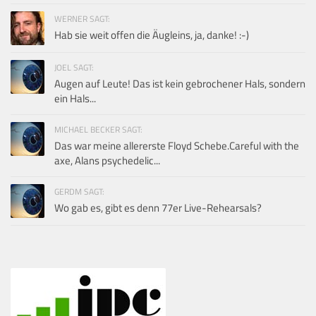
WERNER SAGT:
Hab sie weit offen die Äugleins, ja, danke! :-)
JOEL SAGT:
Augen auf Leute! Das ist kein gebrochener Hals, sondern
ein Hals...
MICHAEL BECKER SAGT:
Das war meine allererste Floyd Schebe.Careful with the
axe, Alans psychedelic...
GERDM SAGT:
Wo gab es, gibt es denn 77er Live-Rehearsals?