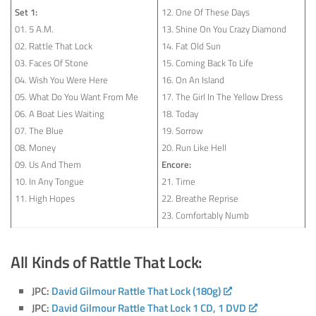
Set 1:
12. One Of These Days
01. 5 A.M.
13. Shine On You Crazy Diamond
02. Rattle That Lock
14. Fat Old Sun
03. Faces Of Stone
15. Coming Back To Life
04. Wish You Were Here
16. On An Island
05. What Do You Want From Me
17. The Girl In The Yellow Dress
06. A Boat Lies Waiting
18. Today
07. The Blue
19. Sorrow
08. Money
20. Run Like Hell
09. Us And Them
Encore:
10. In Any Tongue
21. Time
11. High Hopes
22. Breathe Reprise
23. Comfortably Numb
All Kinds of Rattle That Lock:
JPC:
David Gilmour Rattle That Lock (180g)
JPC:
David Gilmour Rattle That Lock 1 CD, 1 DVD