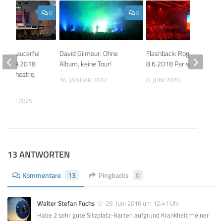
0
0
n’s Saucerful
David Gilmour: Ohne
Flashback: Roger Waters
s, 27.9.2018
Album, keine Tour!
8.6.2018 Paris, U Arena
ollo Theatre,
16. JANUAR 2012
8. JUNI 2026
er
EMBER 2025
13 ANTWORTEN
Kommentare
13
Pingbacks
0
Walter Stefan Fuchs
29. Juni 2016 um 12:41 Uhr
Habe 2 sehr gute Sitzplatz-Karten aufgrund Krankheit meiner