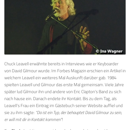
Chuck Leavell erwähnte bereits in Interviews wie er Keyboarder
von David Gilmour wurde. Im Forbes Magazin erschien ein Artikel in
welchem Leavell ein weiteres Mal Auskunft darüber gab. 1984
spielten Leavell und Gilmour das erste Mal gemeinsam. Viele Jahre
später lud Gilmour ihn und andere von Eric Clapton’s Band zu sich
nach hause ein. Danach endete ihr Kontakt. Bis zu dem Tag, als
Leavell’s Frau ein Eintrag im Gästebuch seiner Website auffiel und
sie zu ihm sagte:
“Da ist ein Typ, der behauptet David Gilmour zu sein,
er will mit dir in Kontakt kommen”
!