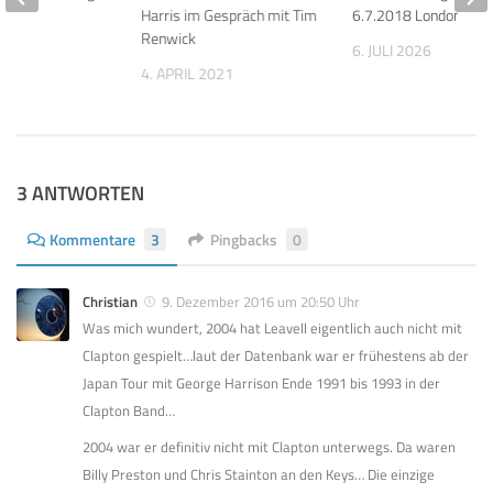
ll Fly
Harris im Gespräch mit Tim
6.7.2018 London, Hyd
Renwick
014
6. JULI 2026
4. APRIL 2021
3 ANTWORTEN
Kommentare
3
Pingbacks
0
Christian
9. Dezember 2016 um 20:50 Uhr
Was mich wundert, 2004 hat Leavell eigentlich auch nicht mit
Clapton gespielt…laut der Datenbank war er frühestens ab der
Japan Tour mit George Harrison Ende 1991 bis 1993 in der
Clapton Band…
2004 war er definitiv nicht mit Clapton unterwegs. Da waren
Billy Preston und Chris Stainton an den Keys… Die einzige