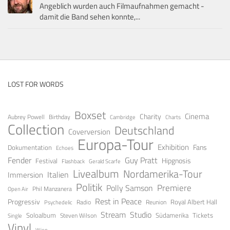
Angeblich wurden auch Filmaufnahmen gemacht -
damit die Band sehen konnte,...
LOST FOR WORDS
Boxset
Cinema
Charity
Aubrey Powell
Birthday
Cambridge
Charts
Collection
Deutschland
Coverversion
Europa-Tour
Exhibition
Fans
Dokumentation
Echoes
Fender
Guy Pratt
Festival
Hipgnosis
Gerald Scarfe
Flashback
Livealbum
Nordamerika-Tour
Italien
Immersion
Politik
Premiere
Polly Samson
Open Air
Phil Manzanera
Rest in Peace
Progressiv
Royal Albert Hall
Radio
Reunion
Psychedelic
Stream
Studio
Soloalbum
Tickets
Südamerika
Steven Wilson
Single
Vinyl
Wien