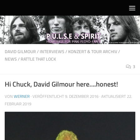
Unter dem Inhalt
DAVID GILMOUR
/
INTERVIEWS
/
KONZERT & TOUR ARCHIV
/
NEWS
/
RATTLE THAT LOCK
3
Hi Chuck, David Gilmour here….honest!
VON
WERNER
· VERÖFFENTLICHT
9. DEZEMBER 2016
· AKTUALISIERT
22.
FEBRUAR 2019