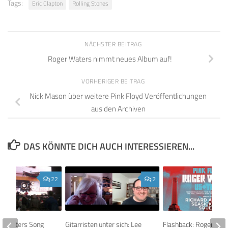
Tags:
Eric Clapton
Rolling Stones
NÄCHSTER BEITRAG
Roger Waters nimmt neues Album auf!
VORHERIGER BEITRAG
Nick Mason über weitere Pink Floyd Veröffentlichungen
aus den Archiven
DAS KÖNNTE DICH AUCH INTERESSIEREN...
22
2
er Waters Song
Gitarristen unter sich: Lee
Flashback: Roger Wat