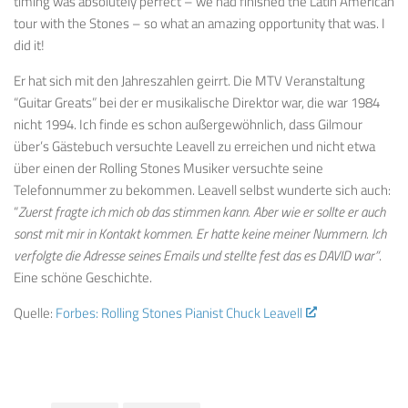
timing was absolutely perfect – we had finished the Latin American
tour with the Stones – so what an amazing opportunity that was. I
did it!
Er hat sich mit den Jahreszahlen geirrt. Die MTV Veranstaltung
“Guitar Greats” bei der er musikalische Direktor war, die war 1984
nicht 1994. Ich finde es schon außergewöhnlich, dass Gilmour
über’s Gästebuch versuchte Leavell zu erreichen und nicht etwa
über einen der Rolling Stones Musiker versuchte seine
Telefonnummer zu bekommen. Leavell selbst wunderte sich auch:
“
Zuerst fragte ich mich ob das stimmen kann. Aber wie er sollte er auch
sonst mit mir in Kontakt kommen. Er hatte keine meiner Nummern. Ich
verfolgte die Adresse seines Emails und stellte fest das es DAVID war”
.
Eine schöne Geschichte.
Quelle:
Forbes: Rolling Stones Pianist Chuck Leavell