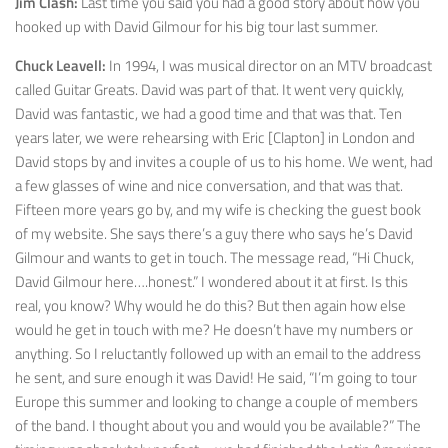
Jim Clash:
Last time you said you had a good story about how you
hooked up with David Gilmour for his big tour last summer.
Chuck Leavell:
In 1994, I was musical director on an MTV broadcast
called Guitar Greats. David was part of that. It went very quickly,
David was fantastic, we had a good time and that was that. Ten
years later, we were rehearsing with Eric [Clapton] in London and
David stops by and invites a couple of us to his home. We went, had
a few glasses of wine and nice conversation, and that was that.
Fifteen more years go by, and my wife is checking the guest book
of my website. She says there’s a guy there who says he’s David
Gilmour and wants to get in touch. The message read, “Hi Chuck,
David Gilmour here….honest.” I wondered about it at first. Is this
real, you know? Why would he do this? But then again how else
would he get in touch with me? He doesn’t have my numbers or
anything. So I reluctantly followed up with an email to the address
he sent, and sure enough it was David! He said, “I’m going to tour
Europe this summer and looking to change a couple of members
of the band. I thought about you and would you be available?” The