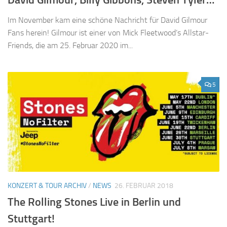
Im November kam eine schöne Nachricht für David Gilmour
Fans herein! Gilmour ist einer von Mick Fleetwood’s Allstar-
Friends, die am 25. Februar 2020 im...
5
KONZERT & TOUR ARCHIV
/
NEWS
26. FEBRUAR 2018
The Rolling Stones Live in Berlin und
Stuttgart!