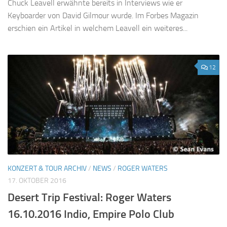
Chuck Leavell erwähnte bereits in Interviews wie er
Keyboarder von David Gilmour wurde. Im Forbes Magazin
erschien ein Artikel in welchem Leavell ein weiteres...
12
KONZERT & TOUR ARCHIV
/
NEWS
/
ROGER WATERS
17. OKTOBER 2016
Desert Trip Festival: Roger Waters
16.10.2016 Indio, Empire Polo Club