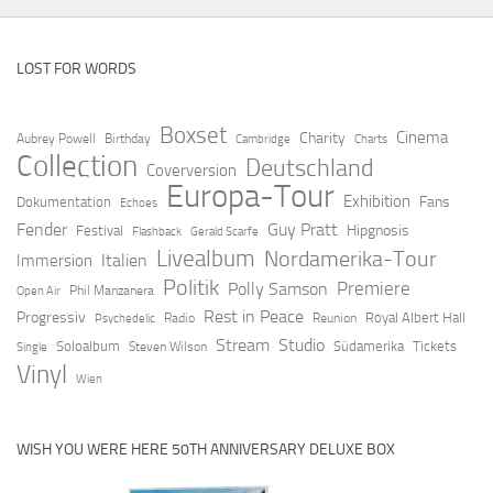
LOST FOR WORDS
Boxset
Cinema
Charity
Aubrey Powell
Birthday
Cambridge
Charts
Collection
Deutschland
Coverversion
Europa-Tour
Exhibition
Fans
Dokumentation
Echoes
Fender
Guy Pratt
Hipgnosis
Festival
Flashback
Gerald Scarfe
Livealbum
Nordamerika-Tour
Italien
Immersion
Politik
Premiere
Polly Samson
Open Air
Phil Manzanera
Rest in Peace
Progressiv
Royal Albert Hall
Radio
Reunion
Psychedelic
Stream
Studio
Soloalbum
Südamerika
Tickets
Steven Wilson
Single
Vinyl
Wien
WISH YOU WERE HERE 50TH ANNIVERSARY DELUXE BOX