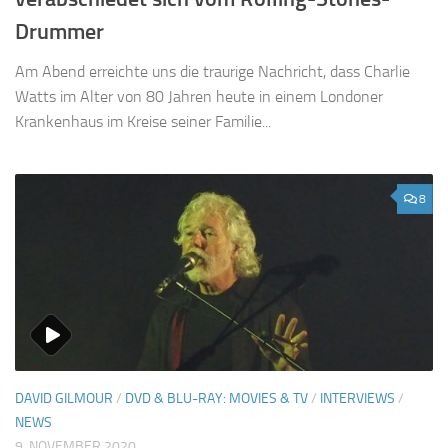
Drummer
Am Abend erreichte uns die traurige Nachricht, dass Charlie
Watts im Alter von 80 Jahren heute in einem Londoner
Krankenhaus im Kreise seiner Familie...
8
DAVID GILMOUR
/
DVD & BLU-RAY: MOVIES & TV
/
INTERVIEWS
/
NEWS
9. NOVEMBER 2020