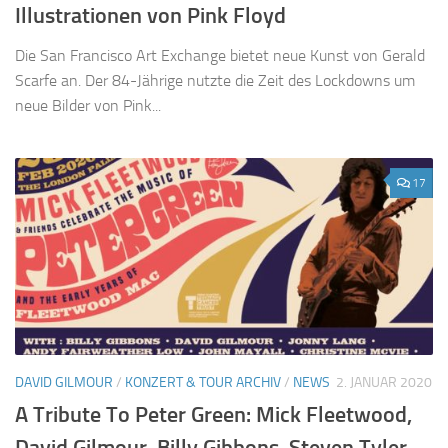
Illustrationen von Pink Floyd
Die San Francisco Art Exchange bietet neue Kunst von Gerald
Scarfe an. Der 84-Jährige nutzte die Zeit des Lockdowns um
neue Bilder von Pink...
17
DAVID GILMOUR
/
KONZERT & TOUR ARCHIV
/
NEWS
2. JANUAR 2020
A Tribute To Peter Green: Mick Fleetwood,
David Gilmour, Billy Gibbons, Steven Tyler…