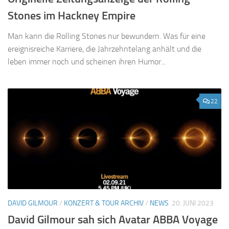
Stones im Hackney Empire
Man kann die Rolling Stones nur bewundern. Was für eine
ereignisreiche Karriere, die Jahrzehntelang anhält und die
leben immer noch und scheinen ihren Humor...
22
DAVID GILMOUR
/
KONZERT & TOUR ARCHIV
/
NEWS
20. JUNI 2023
David Gilmour sah sich Avatar ABBA Voyage