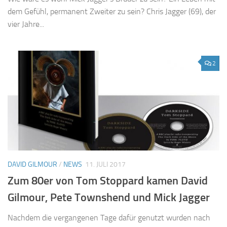
dem Gefühl, permanent Zweiter zu sein? Chris Jagger (69), der
vier Jahre...
2
DAVID GILMOUR
/
NEWS
11. JULI 2017
Zum 80er von Tom Stoppard kamen David
Gilmour, Pete Townshend und Mick Jagger
Nachdem die vergangenen Tage dafür genutzt wurden nach