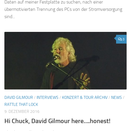
Daten auf meiner Festplatte zu suchen, nach einer
übermotivierten Trennung des PCs von der Stromversorgung
sind...
3
DAVID GILMOUR
/
INTERVIEWS
/
KONZERT & TOUR ARCHIV
/
NEWS
/
RATTLE THAT LOCK
9. DEZEMBER 2016
Hi Chuck, David Gilmour here….honest!