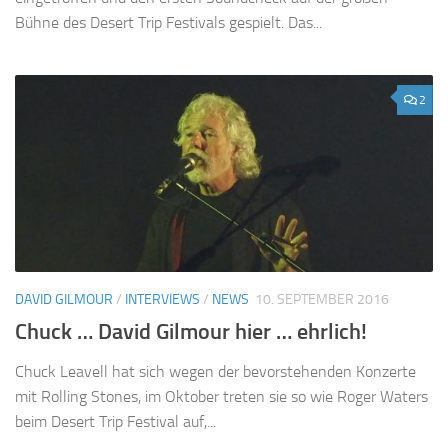
Bühne des Desert Trip Festivals gespielt. Das...
2
DAVID GILMOUR
/
INTERVIEWS
/
NEWS
10. SEPTEMBER 2016
Chuck … David Gilmour hier … ehrlich!
Chuck Leavell hat sich wegen der bevorstehenden Konzerte
mit Rolling Stones, im Oktober treten sie so wie Roger Waters
beim Desert Trip Festival auf,...