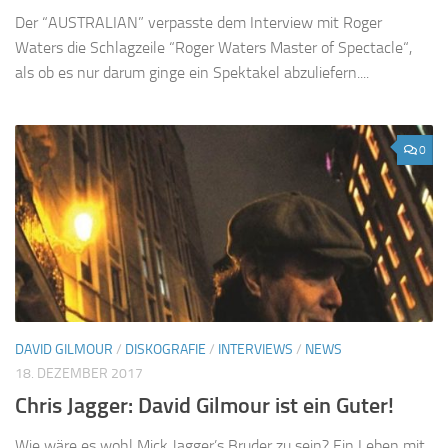
Der “AUSTRALIAN” verpasste dem Interview mit Roger
Waters die Schlagzeile “Roger Waters Master of Spectacle“,
als ob es nur darum ginge ein Spektakel abzuliefern....
0
DAVID GILMOUR
/
DISKOGRAFIE
/
INTERVIEWS
/
NEWS
18. DEZEMBER 2017
Chris Jagger: David Gilmour ist ein Guter!
Wie wäre es wohl Mick Jagger’s Bruder zu sein? Ein Leben mit