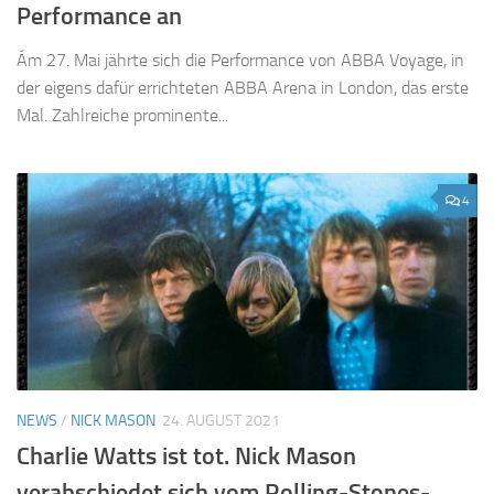
Performance an
Ám 27. Mai jährte sich die Performance von ABBA Voyage, in
der eigens dafür errichteten ABBA Arena in London, das erste
Mal. Zahlreiche prominente...
4
NEWS
/
NICK MASON
24. AUGUST 2021
Charlie Watts ist tot. Nick Mason
verabschiedet sich vom Rolling-Stones-