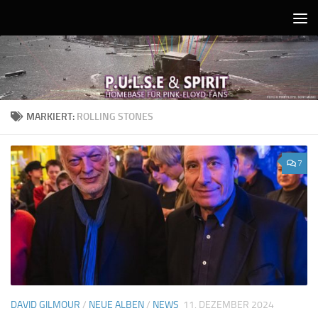
Unter dem Inhalt
MARKIERT:
ROLLING STONES
7
DAVID GILMOUR
/
NEUE ALBEN
/
NEWS
11. DEZEMBER 2024