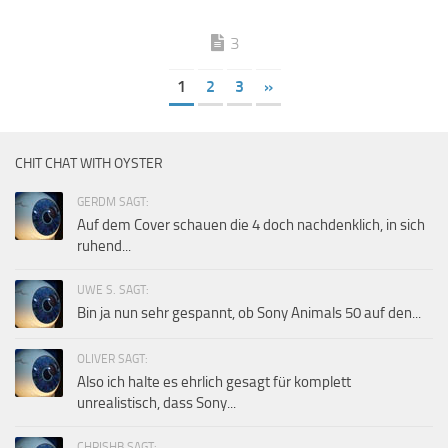
3
1
2
3
»
CHIT CHAT WITH OYSTER
GERDM SAGT:
Auf dem Cover schauen die 4 doch nachdenklich, in sich
ruhend...
UWE S. SAGT:
Bin ja nun sehr gespannt, ob Sony Animals 50 auf den...
OLIVER SAGT:
Also ich halte es ehrlich gesagt für komplett
unrealistisch, dass Sony...
CHRISHB SAGT: