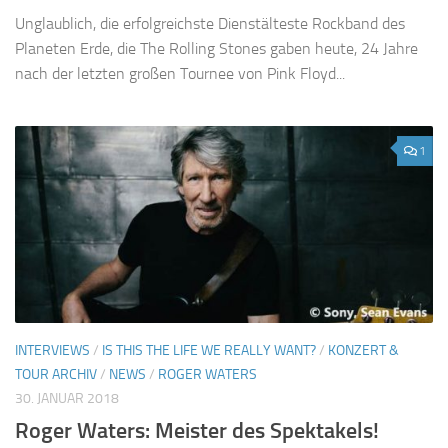
Unglaublich, die erfolgreichste Dienstälteste Rockband des
Planeten Erde, die The Rolling Stones gaben heute, 24 Jahre
nach der letzten großen Tournee von Pink Floyd...
1
INTERVIEWS
/
IS THIS THE LIFE WE REALLY WANT?
/
KONZERT &
TOUR ARCHIV
/
NEWS
/
ROGER WATERS
30. JANUAR 2018
Roger Waters: Meister des Spektakels!