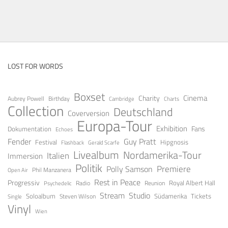
LOST FOR WORDS
Boxset
Cinema
Charity
Aubrey Powell
Birthday
Cambridge
Charts
Collection
Deutschland
Coverversion
Europa-Tour
Exhibition
Fans
Dokumentation
Echoes
Guy Pratt
Fender
Festival
Hipgnosis
Gerald Scarfe
Flashback
Livealbum
Nordamerika-Tour
Italien
Immersion
Politik
Premiere
Polly Samson
Open Air
Phil Manzanera
Rest in Peace
Progressiv
Royal Albert Hall
Radio
Reunion
Psychedelic
Stream
Studio
Soloalbum
Tickets
Südamerika
Steven Wilson
Single
Vinyl
Wien