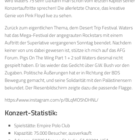
wird Waters 75 sein! Da kann man schon vom letzten Kapitel seiner
Konzertauftritte sprechen! Die allerletzte Chance, das kreative
Genie von Pink Floyd live zu sehen.
Zurück zum eigentlichen Thema, dem Desert Trip Festival. Waters
hat das Mega-Festival der angegrauten Rockstars mit einem
Auftritt der Superlative vergangenen Sonntag beendet. Nachdem
keiner von uns dabei gewesen ist, stütze ich mich auf das AFG
Forum. Pigs On The Wing Part 1 + 2 soll Waters diesmal nicht
gespielt haben. Er las wieder das Gedicht über G.W. Bush vor den
Zugaben. Politische Äußerungen hat er in Richtung der BDS
Bewegung gemacht, und seine Solidarität mit den Palästinensern
bekundet. Der Riesenbildschirm zeigte dazu die passende Flagge.
https://www.instagram.com/p/BLqMO5hDHNL/
Konzert-Statistik:
Spielstätte: Empire Polo Club
Kapazität: 75.000 Besucher, ausverkauft