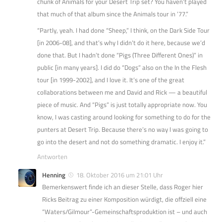
chunk of Animals for your Desert Trip set? You haven’t played
that much of that album since the Animals tour in ’77.”
“Partly, yeah. I had done “Sheep,” I think, on the Dark Side Tour
[in 2006-08], and that’s why I didn’t do it here, because we’d
done that. But I hadn’t done “Pigs (Three Different Ones)” in
public [in many years]. I did do “Dogs” also on the In the Flesh
tour [in 1999-2002], and I love it. It’s one of the great
collaborations between me and David and Rick — a beautiful
piece of music. And “Pigs” is just totally appropriate now. You
know, I was casting around looking for something to do for the
punters at Desert Trip. Because there’s no way I was going to
go into the desert and not do something dramatic. I enjoy it.”
Antworten
Henning
18. Oktober 2016 um 21:01 Uhr
Bemerkenswert finde ich an dieser Stelle, dass Roger hier
Ricks Beitrag zu einer Komposition würdigt, die offziell eine
“Waters/Gilmour”-Gemeinschaftsproduktion ist – und auch