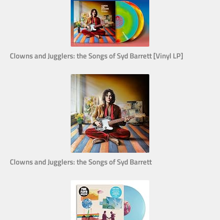
Clowns and Jugglers: the Songs of Syd Barrett [Vinyl LP]
Clowns and Jugglers: the Songs of Syd Barrett