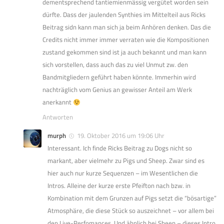
dementsprechend tantiemienmässig vergütet worden sein
dürfte. Dass der jaulenden Synthies im Mittelteil aus Ricks
Beitrag sidn kann man sich ja beim Anhören denken. Das die
Credits nicht immer immer verraten wie die Kompositionen
zustand gekommen sind ist ja auch bekannt und man kann
sich vorstellen, dass auch das zu viel Unmut zw. den
Bandmitgliedern geführt haben könnte. Immerhin wird
nachträglich vom Genius an gewisser Anteil am Werk
anerkannt
Antworten
murph
19. Oktober 2016 um 19:06 Uhr
Interessant. Ich finde Ricks Beitrag zu Dogs nicht so
markant, aber vielmehr zu Pigs und Sheep. Zwar sind es
hier auch nur kurze Sequenzen – im Wesentlichen die
Intros. Alleine der kurze erste Pfeifton nach bzw. in
Kombination mit dem Grunzen auf Pigs setzt die “bösartige”
Atmosphäre, die diese Stück so auszeichnet – vor allem bei
den Live-Perfomances. Und ähnlich bei Sheep – dieses Intro