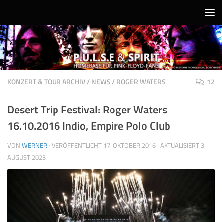
Unter dem Inhalt
KONZERT & TOUR ARCHIV
/
NEWS
/
ROGER WATERS
12
Desert Trip Festival: Roger Waters
16.10.2016 Indio, Empire Polo Club
VON
WERNER
· VERÖFFENTLICHT
17. OKTOBER 2016
· AKTUALISIERT
3.
AUGUST 2023