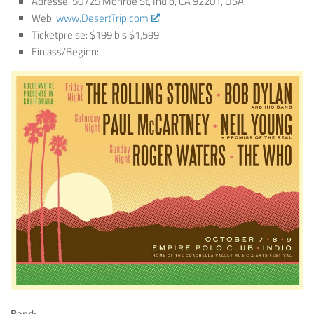
Adresse: 50725 Monroe St, Indio, CA 92201, USA
Web:
www.DesertTrip.com
Ticketpreise: $199 bis $1,599
Einlass/Beginn:
Band: