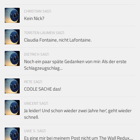
CHRISTIAN SAGT:
Kein Nick?
TORSTEN LAUMEN SAGT:
Claudia Fontaine, nicht Lafontaine.
DIETRICH SAGT:
Noch ein paar späte Gedanken von mir: Als der erste
Schlagzeugschlag...
PETE SAGT:
COOLE SACHE das!
VINCENT SAGT:
Ja leider! Und schon wieder zwei Jahre her', geht wieder
schnell.
UWE S. SAGT:
Es ging mir bei meinem Post nicht um The Wall Redux,...