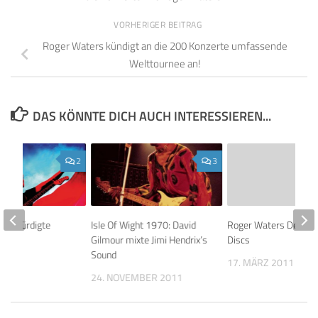
VORHERIGER BEITRAG
Roger Waters kündigt an die 200 Konzerte umfassende
Welttournee an!
DAS KÖNNTE DICH AUCH INTERESSIEREN...
2
3
ers würdigte
Isle Of Wight 1970: David
Roger Waters Desert 
shend
Gilmour mixte Jimi Hendrix’s
Discs
Sound
015
17. MÄRZ 2011
24. NOVEMBER 2011