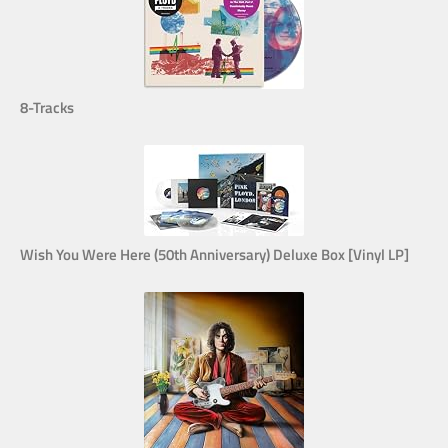
8-Tracks
Wish You Were Here (50th Anniversary) Deluxe Box [Vinyl LP]