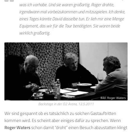
was ich vorhabe. Und sie waren großartig. Roger drohte,
irgendwann mal vorbeizukommen und mitzuspielen. Ich denke,
eines Tages könnte David dasselbe tun. Er lieh mir eine Menge
Equipment, das wir für die Tour benötigten. Sie waren beide
wirklich großartig.
Backstage in der O2 Arena, 12.5.2011
Wir sind gespannt ob es tatsächlich zu solchen Gastauftritten
kommen wird. Es scheint aber einiges dafür zu sprechen. Wenn
Roger Waters
schon damit “droht” einen Besuch abzustatten klingt