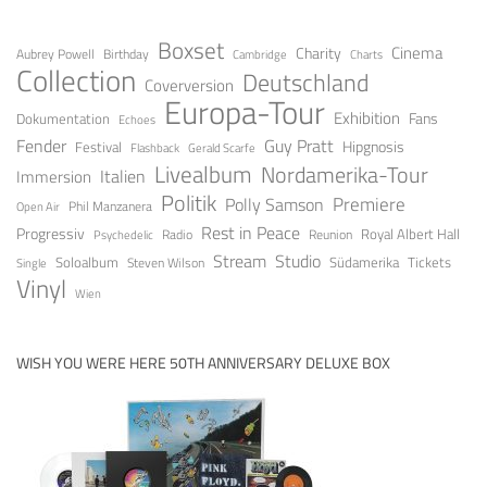
Boxset
Cinema
Charity
Aubrey Powell
Birthday
Cambridge
Charts
Collection
Deutschland
Coverversion
Europa-Tour
Exhibition
Fans
Dokumentation
Echoes
Fender
Guy Pratt
Festival
Hipgnosis
Gerald Scarfe
Flashback
Livealbum
Nordamerika-Tour
Italien
Immersion
Politik
Premiere
Polly Samson
Open Air
Phil Manzanera
Rest in Peace
Progressiv
Royal Albert Hall
Radio
Reunion
Psychedelic
Stream
Studio
Soloalbum
Tickets
Südamerika
Steven Wilson
Single
Vinyl
Wien
WISH YOU WERE HERE 50TH ANNIVERSARY DELUXE BOX