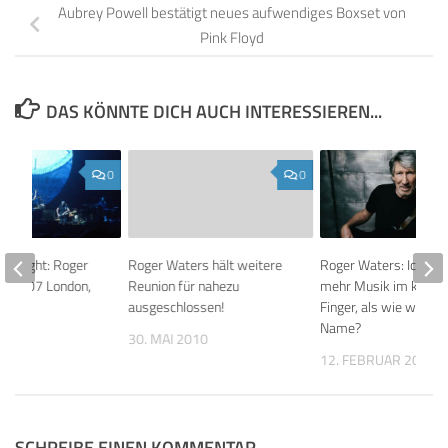
Aubrey Powell bestätigt neues aufwendiges Boxset von
Pink Floyd
DAS KÖNNTE DICH AUCH INTERESSIEREN...
0
0
’s Night: Roger
Roger Waters hält weitere
Roger Waters: Ich ha
.5.2007 London,
Reunion für nahezu
mehr Musik im kleine
t
ausgeschlossen!
Finger, als wie war se
Name?
007
30. MAI 2010
12. FEBRUAR 2018
SCHREIBE EINEN KOMMENTAR