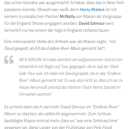
das schon beinahe wie ausgemacht! Schätze, dass das in New York
passieren könnte. Obwohl wer weiß, denn
Harry Waters
ist mit
seinem musikalischen Partner
McNally
von Mason als Vorgruppe
für die England Shows engagiert worden.
David Gilmour
wird
sicherlich nur bei einem der Gigs in England vorbeischauen.
Eine interessante Stelle des Artikels war, als Mason sagte, “
mit
David gespielt, als ER das Endless River Album gemacht hat
“!
NICK MASON: Ich habe ziemlich viel aufgenommen. Und ich bin
tatsächlich mit Roger auf Tour gegangen, als er auf der ‘Dark
Side’-Tour war. Ich habe mit David gespielt, als er das “Endless
River”-Album gemacht hat. Es war also nicht so, dass ich nur zu
Hause herumsaß und auf das nächste Chuck Norris Spezial im
Fernsehen wartete!
Es scheint dann doch viel mehr David Gilmour im “Endless River”
Album zu stecken, als vielleicht angenommen. Zum Schluss
bestätigte Mason einmal mehr, dass es “wie eine Zeitmaschine”
gewesen sei, diese Lieder von der Frühphase von Pink Floyd