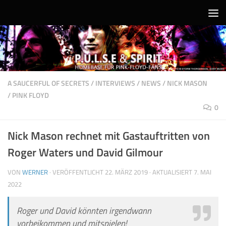
Unter dem Inhalt
A SAUCERFUL OF SECRETS
/
INTERVIEWS
/
NEWS
/
NICK MASON
/
PINK FLOYD
0
Nick Mason rechnet mit Gastauftritten von
Roger Waters und David Gilmour
VON
WERNER
· VERÖFFENTLICHT
22. MÄRZ 2019
· AKTUALISIERT
7. MAI
2022
Roger und David könnten irgendwann
vorbeikommen und mitspielen!