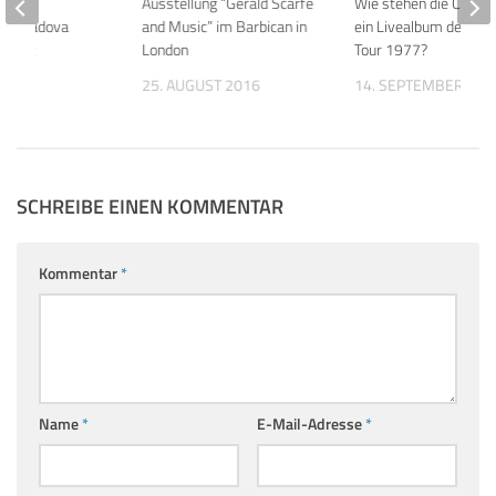
e Wall
Ausstellung “Gerald Scarfe
Wie stehen die Chanc
g in Padova
and Music” im Barbican in
ein Livealbum der Ani
röffnet
London
Tour 1977?
013
25. AUGUST 2016
14. SEPTEMBER 201
SCHREIBE EINEN KOMMENTAR
Kommentar
*
Name
*
E-Mail-Adresse
*