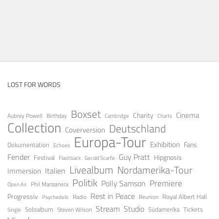
LOST FOR WORDS
Boxset
Cinema
Charity
Aubrey Powell
Birthday
Cambridge
Charts
Collection
Deutschland
Coverversion
Europa-Tour
Exhibition
Fans
Dokumentation
Echoes
Fender
Guy Pratt
Festival
Hipgnosis
Gerald Scarfe
Flashback
Livealbum
Nordamerika-Tour
Italien
Immersion
Politik
Premiere
Polly Samson
Open Air
Phil Manzanera
Rest in Peace
Progressiv
Royal Albert Hall
Radio
Reunion
Psychedelic
Stream
Studio
Soloalbum
Tickets
Südamerika
Steven Wilson
Single