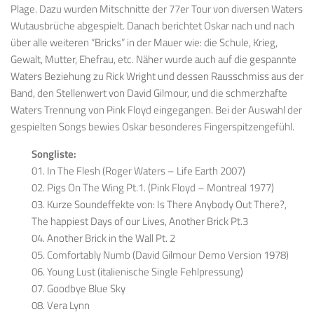
Plage. Dazu wurden Mitschnitte der 77er Tour von diversen Waters
Wutausbrüche abgespielt. Danach berichtet Oskar nach und nach
über alle weiteren “Bricks” in der Mauer wie: die Schule, Krieg,
Gewalt, Mutter, Ehefrau, etc. Näher wurde auch auf die gespannte
Waters Beziehung zu Rick Wright und dessen Rausschmiss aus der
Band, den Stellenwert von David Gilmour, und die schmerzhafte
Waters Trennung von Pink Floyd eingegangen. Bei der Auswahl der
gespielten Songs bewies Oskar besonderes Fingerspitzengefühl.
Songliste:
01. In The Flesh (Roger Waters – Life Earth 2007)
02. Pigs On The Wing Pt.1. (Pink Floyd – Montreal 1977)
03. Kurze Soundeffekte von: Is There Anybody Out There?,
The happiest Days of our Lives, Another Brick Pt.3
04. Another Brick in the Wall Pt. 2
05. Comfortably Numb (David Gilmour Demo Version 1978)
06. Young Lust (italienische Single Fehlpressung)
07. Goodbye Blue Sky
08. Vera Lynn