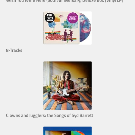
Wish You Were Here (50th Anniversary) Deluxe Box [Vinyl LP]
8-Tracks
Clowns and Jugglers: the Songs of Syd Barrett