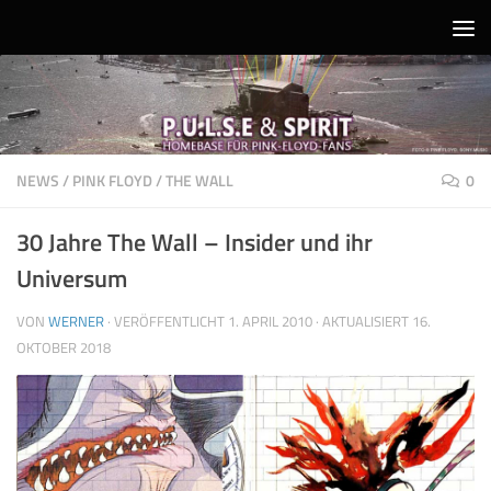
Unter dem Inhalt
NEWS
/
PINK FLOYD
/
THE WALL
0
30 Jahre The Wall – Insider und ihr
Universum
VON
WERNER
· VERÖFFENTLICHT
1. APRIL 2010
· AKTUALISIERT
16.
OKTOBER 2018