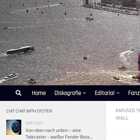
Unter dem Inhalt
Home
Diskografie
Editorial
Fanz
AMUSED T
CHIT CHAT WITH OYSTER
WALL
ROB SAGT:
Von oben nach unten: - eine
Telecaster - weißer Fender Bass...