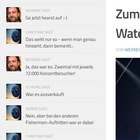
Zum 
WERNER SAGT:
Ge jetzt hearst auf :-)
Wate
CHRISTIAN SAGT:
Das wirkt nur so - wenn man genau
hinsieht, dann bemerkt...
VON
WERNE
WERNER SAGT:
Ja, das war es. Zweimal mit jeweils
72.000 Konzertbesucher!
SCHUIRG SAGT:
War es ausverkauft
GERDM SAGT:
Nein, aber bei den anderen
Fishermen-Auftritten war er dabei
CHRISTIAN SAGT: