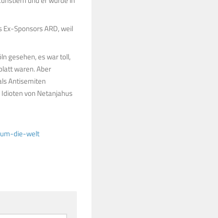
ünstlern und er wurde in
s Ex-Sponsors ARD, weil
n gesehen, es war toll,
 platt waren. Aber
 als Antisemiten
n Idioten von Netanjahus
-um-die-welt