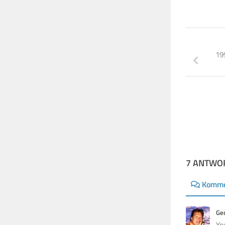
19
7 ANTWO
Komme
Ge
Yo