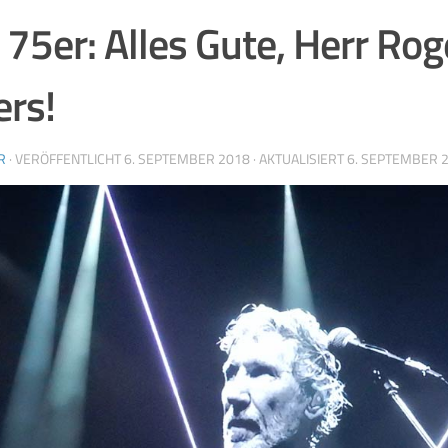
75er: Alles Gute, Herr Rog
rs!
R
· VERÖFFENTLICHT
6. SEPTEMBER 2018
· AKTUALISIERT
6. SEPTEMBER 