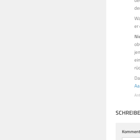
de
de
Wa
er 
Ni
ob
je
ei
rüc
Da
Aa
An
SCHREIB
Komment