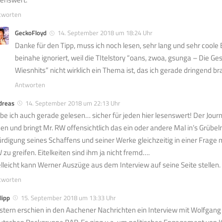
tworten
GeckoFloyd
14. September 2018 um 18:24 Uhr
Danke für den Tipp, muss ich noch lesen, sehr lang und sehr coole B
beinahe ignoriert, weil die TItelstory “oans, zwoa, gsunga – Die Ge
Wiesnhits” nicht wirklich ein Thema ist, das ich gerade dringend b
Antworten
dreas
14. September 2018 um 22:13 Uhr
be ich auch gerade gelesen… sicher für jeden hier lesenswert! Der Journ
ben und bringt Mr. RW offensichtlich das ein oder andere Mal in’s Grübel
rdigung seines Schaffens und seiner Werke gleichzeitig in einer Frage mi
 zu greifen. Eitelkeiten sind ihm ja nicht fremd….
elleicht kann Werner Auszüge aus dem Interview auf seine Seite stellen.
tworten
lipp
15. September 2018 um 13:33 Uhr
stern erschien in den Aachener Nachrichten ein Interview mit Wolfgang