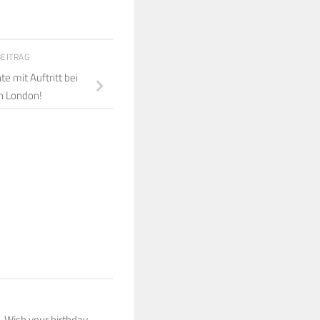
BEITRAG
e mit Auftritt bei
in London!
. Wish your birthday