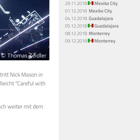
29.11.2018
Mexiko City
01.12.2018
Mexiko City
04.12.2018
Guadalajara
05.12.2018
Guadalajara
08.12.2018
Monterrey
09.12.2018
Monterrey
tritt Nick Mason in
leicht “Careful with
Mach weiter mit dem