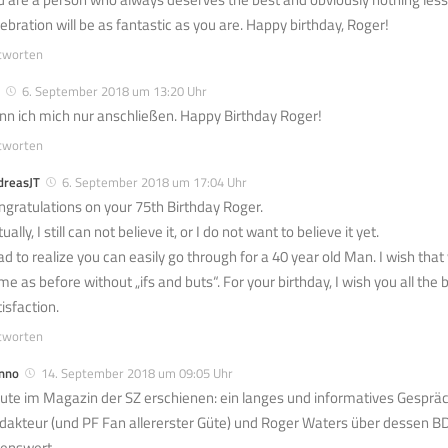
lebration will be as fantastic as you are. Happy birthday, Roger!
tworten
6. September 2018 um 13:20 Uhr
nn ich mich nur anschließen. Happy Birthday Roger!
tworten
dreasJT
6. September 2018 um 17:04 Uhr
ngratulations on your 75th Birthday Roger.
ually, I still can not believe it, or I do not want to believe it yet.
had to realize you can easily go through for a 40 year old Man. I wish that
me as before without „ifs and buts“. For your birthday, I wish you all the
isfaction.
tworten
nno
14. September 2018 um 09:05 Uhr
ute im Magazin der SZ erschienen: ein langes und informatives Gesprä
dakteur (und PF Fan allererster Güte) und Roger Waters über dessen 
senswert.