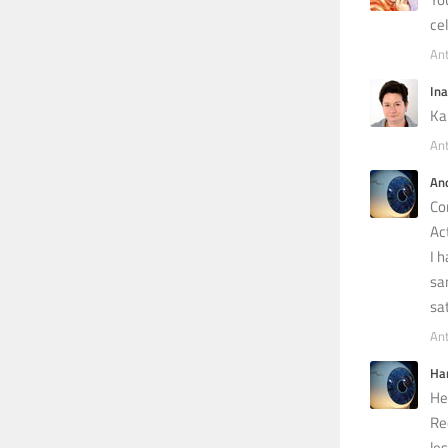
ce
An
Ina
Ka
An
An
Co
Act
I 
sa
sat
An
Ha
He
Re
le