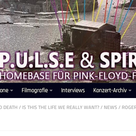
one
Filmografie
Interviews
Konzert-Archiv
O DEATH
/
IS THIS THE LIFE WE REALLY WANT?
/
NEWS
/
ROGE