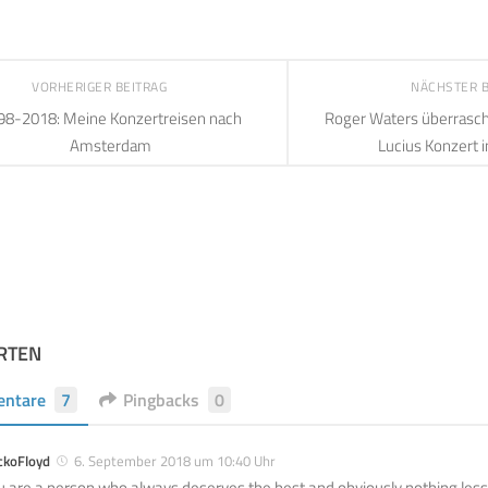
VORHERIGER BEITRAG
NÄCHSTER 
98-2018: Meine Konzertreisen nach
Roger Waters überrascht
Amsterdam
Lucius Konzert 
RTEN
ntare
7
Pingbacks
0
ckoFloyd
6. September 2018 um 10:40 Uhr
u are a person who always deserves the best and obviously nothing less