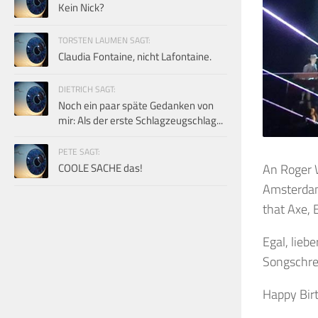
Kein Nick?
TORSTEN LAUMEN SAGT:
Claudia Fontaine, nicht Lafontaine.
DIETRICH SAGT:
Noch ein paar späte Gedanken von
mir: Als der erste Schlagzeugschlag...
PETE SAGT:
COOLE SACHE das!
An Roger W
Amsterdam 
that Axe, 
Egal, lieb
Songschrei
Happy Bir