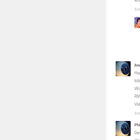
An
An
Ha
lo
Wü
RW
Vi
An
Phi
Ge