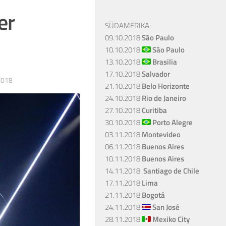
er
SÜDAMERIKA:
09.10.2018
São Paulo
10.10.2018
São Paulo
13.10.2018
Brasilia
17.10.2018
Salvador
2018
21.10.2018
Belo Horizonte
24.10.2018
Rio de Janeiro
27.10.2018
Curitiba
30.10.2018
Porto Alegre
03.11.2018
Montevideo
06.11.2018
Buenos Aires
10.11.2018
Buenos Aires
14.11.2018
Santiago de Chile
17.11.2018
Lima
21.11.2018
Bogotá
24.11.2018
San José
28.11.2018
Mexiko City