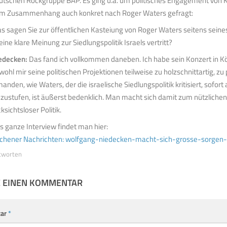
utschen Rockgruppe BAP. Es ging u.a. um politisches Engagement von K
m Zusammenhang auch konkret nach Roger Waters gefragt:
s sagen Sie zur öffentlichen Kasteiung von Roger Waters seitens seine
eine klare Meinung zur Siedlungspolitik Israels vertritt?
edecken:
Das fand ich vollkommen daneben. Ich habe sein Konzert in Köl
wohl mir seine politischen Projektionen teilweise zu holzschnittartig, zu
manden, wie Waters, der die israelische Siedlungspolitik kritisiert, sofort
nzustufen, ist äußerst bedenklich. Man macht sich damit zum nützliche
ksichtsloser Politik.
s ganze Interview findet man hier:
chener Nachrichten: wolfgang-niedecken-macht-sich-grosse-sorgen
tworten
E EINEN KOMMENTAR
ar
*