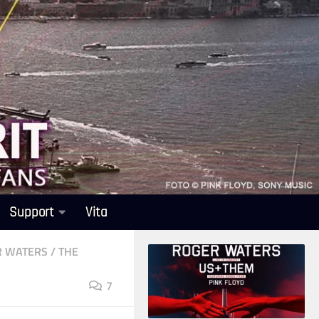
Support
Vita
R WATERS
/
THE
7