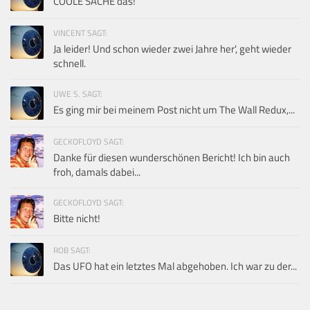
COOLE SACHE das!
VINCENT SAGT:
Ja leider! Und schon wieder zwei Jahre her', geht wieder
schnell.
UWE S. SAGT:
Es ging mir bei meinem Post nicht um The Wall Redux,...
GECKOFLOYD SAGT:
Danke für diesen wunderschönen Bericht! Ich bin auch
froh, damals dabei...
GECKOFLOYD SAGT:
Bitte nicht!
ROB SAGT:
Das UFO hat ein letztes Mal abgehoben. Ich war zu der...