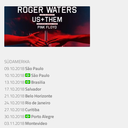
SÜDAMERIKA:
09.10.2018
São Paulo
10.10.2018
São Paulo
13.10.2018
Brasilia
17.10.2018
Salvador
21.10.2018
Belo Horizonte
24.10.2018
Rio de Janeiro
27.10.2018
Curitiba
30.10.2018
Porto Alegre
03.11.2018
Montevideo