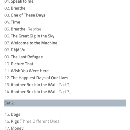
01.
Speak to me
02.
Breathe
03.
One of These Days
04.
Time
05.
Breathe
(Reprise)
06.
The Great Gig in the Sky
07.
Welcome to the Machine
08.
Déjà Vu
09.
The Last Refugee
10.
Picture That
11.
Wish You Were Here
12.
The Happiest Days of Our Lives
13.
Another Brick in the Wall
(Part 2)
14.
Another Brick in the Wall
(Part 3)
Set 2:
15.
Dogs
16.
Pigs
(Three Different Ones)
17.
Money