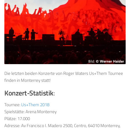
Die letzten beiden Konzerte von Roger Waters Us+Them Tournee
finden in Monterrey statt!
Konzert-Statistik
:
Tournee:
Us+Them 2018
Spielstätte: Arena Monterrey
Plätze: 17.000
Adresse: Av Francisco I. Madero 2500, Centro, 64010 Monterrey,