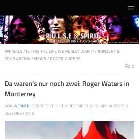
Unter dem Inhalt
ANIMALS
/
IS THIS THE LIFE WE REALLY WANT?
/
KONZERT &
TOUR ARCHIV
/
NEWS
/
ROGER WATERS
0
Da waren’s nur noch zwei: Roger Waters in
Monterrey
VON
WERNER
· VERÖFFENTLICHT
8. DEZEMBER 2018
· AKTUALISIERT
9.
DEZEMBER 2018