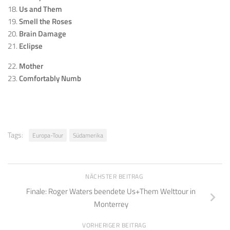
18.
Us and Them
19.
Smell the Roses
20.
Brain Damage
21.
Eclipse
22.
Mother
23.
Comfortably Numb
Tags:
Europa-Tour
Südamerika
NÄCHSTER BEITRAG
Finale: Roger Waters beendete Us+Them Welttour in
Monterrey
VORHERIGER BEITRAG