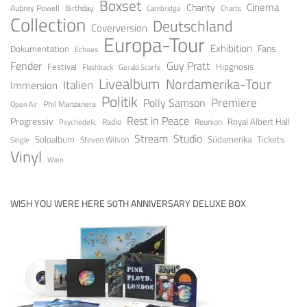
Boxset
Cinema
Charity
Aubrey Powell
Birthday
Cambridge
Charts
Collection
Deutschland
Coverversion
Europa-Tour
Exhibition
Fans
Dokumentation
Echoes
Guy Pratt
Fender
Festival
Hipgnosis
Gerald Scarfe
Flashback
Livealbum
Nordamerika-Tour
Italien
Immersion
Politik
Premiere
Polly Samson
Open Air
Phil Manzanera
Rest in Peace
Progressiv
Royal Albert Hall
Radio
Reunion
Psychedelic
Stream
Studio
Soloalbum
Tickets
Südamerika
Steven Wilson
Single
Vinyl
Wien
WISH YOU WERE HERE 50TH ANNIVERSARY DELUXE BOX