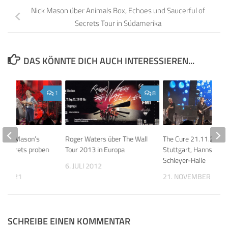
Nick Mason über Animals Box, Echoes und Saucerful of
Secrets Tour in Südamerika
DAS KÖNNTE DICH AUCH INTERESSIEREN...
1
8
 Nick Mason’s
Roger Waters über The Wall
The Cure 21.11.2022
of Secrets proben
Tour 2013 in Europa
Stuttgart, Hanns-Mar
022
Schleyer-Halle
6. JULI 2012
ER 2021
21. NOVEMBER 202
SCHREIBE EINEN KOMMENTAR