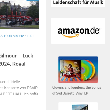
 & TOUR ARCHIV
/
LUCK
 Gilmour – Luck
2024, Royal
er offizielle
Clowns and Jugglers: the Songs
chs Konzerte von DAVID
of Syd Barrett [Vinyl LP]
LBERT HALL. Ich hoffe