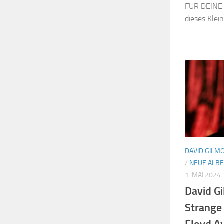
FÜR DEINE 
dieses Klein
DAVID GILM
/
NEUE ALB
1. MAI 2024
David G
Strange