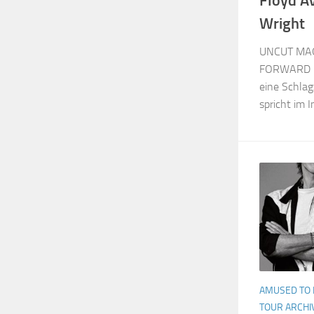
Floyd A
Wright
UNCUT MAG
FORWARD –
eine Schlag
spricht im I
AMUSED TO 
TOUR ARCHI