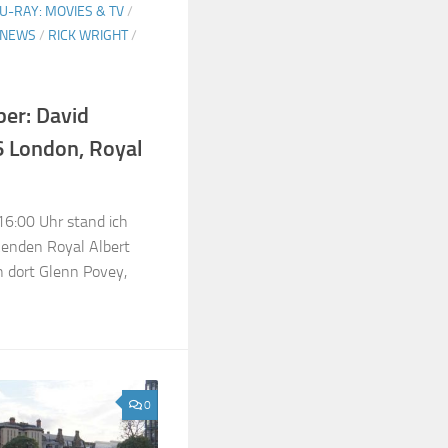
U-RAY: MOVIES & TV
/
NEWS
/
RICK WRIGHT
/
er: David
6 London, Royal
6:00 Uhr stand ich
kenden Royal Albert
ch dort Glenn Povey,
0