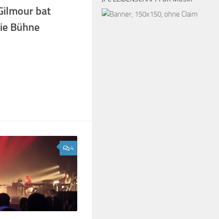
Gilmour bat
die Bühne
4