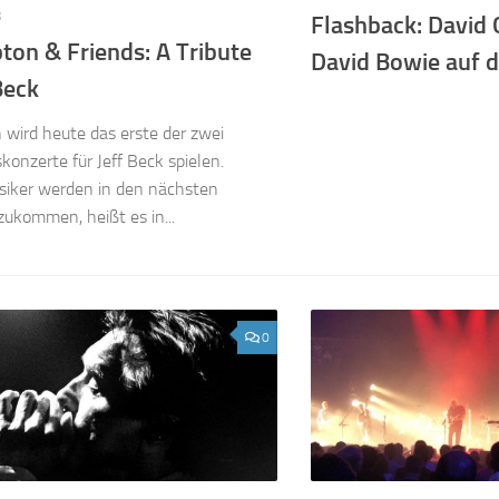
3
Flashback: David 
pton & Friends: A Tribute
David Bowie auf 
Beck
n wird heute das erste der zwei
konzerte für Jeff Beck spielen.
siker werden in den nächsten
ukommen, heißt es in...
0