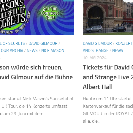
L OF SECRETS
/
DAVID GILMOUR
/
DAVID GILMOUR
/
KONZERT
TOUR ARCHIV
/
NEWS
/
NICK MASON
AND STRANGE
/
NEWS
4
10. MAI 2024
son würde sich freuen,
Tickets für David
vid Gilmour auf die Bühne
and Strange Live 
Albert Hall
hen startet Nick Mason’s Saucerful of
Heute um 11 Uhr startet d
e UK Tour, die 14 Konzerte umfasst.
Kartenverkauf für die se
d am 29. Juni mit dem...
GILMOUR in der ROYAL A
alle, die...