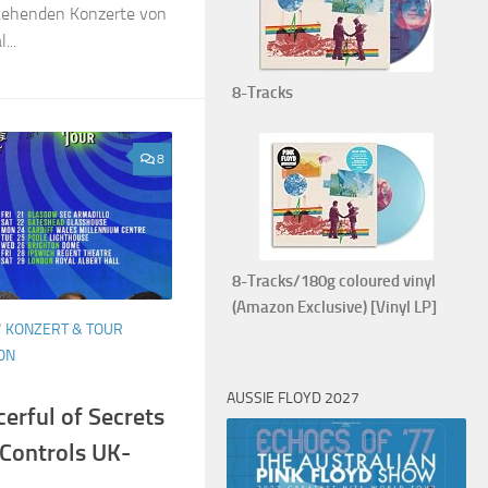
tehenden Konzerte von
...
8-Tracks
8
8-Tracks/180g coloured vinyl
(Amazon Exclusive) [Vinyl LP]
/
KONZERT & TOUR
ON
AUSSIE FLOYD 2027
erful of Secrets
 Controls UK-