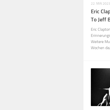
22. MAI 202
Eric Cla
To Jeff 
Eric Clapto
Erinnerungs
Weitere Mu
Wochen daz