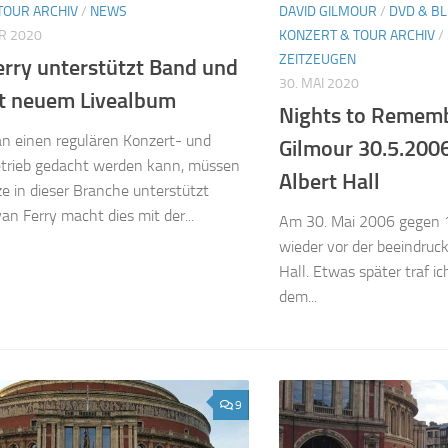
TOUR ARCHIV
/
NEWS
DAVID GILMOUR
/
DVD & BL
R 2020
KONZERT & TOUR ARCHIV
/
ZEITZEUGEN
erry unterstützt Band und
30. MAI 2020
t neuem Livealbum
Nights to Rememb
an einen regulären Konzert- und
Gilmour 30.5.200
trieb gedacht werden kann, müssen
Albert Hall
ze in dieser Branche unterstützt
an Ferry macht dies mit der...
Am 30. Mai 2006 gegen 1
wieder vor der beeindruc
Hall. Etwas später traf i
dem...
9