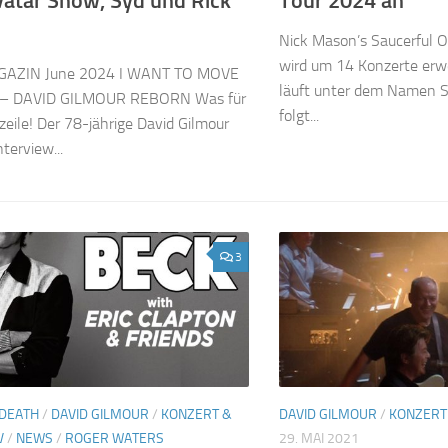
vatar Show, Syd und Rick
Tour 2024 an
Nick Mason’s Saucerful O
wird um 14 Konzerte erwei
AZIN June 2024 I WANT TO MOVE
läuft unter dem Namen S
 DAVID GILMOUR REBORN Was für
folgt...
zeile! Der 78-jährige David Gilmour
nterview...
3
DEATH
/
DAVID GILMOUR
/
KONZERT &
DAVID GILMOUR
/
KONZERT
V
/
NEWS
/
ROGER WATERS
29. MAI 2021