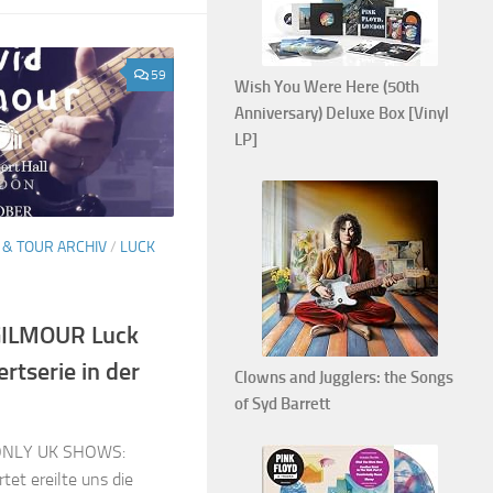
59
Wish You Were Here (50th
Anniversary) Deluxe Box [Vinyl
LP]
 & TOUR ARCHIV
/
LUCK
GILMOUR Luck
rtserie in der
Clowns and Jugglers: the Songs
of Syd Barrett
ONLY UK SHOWS:
t ereilte uns die