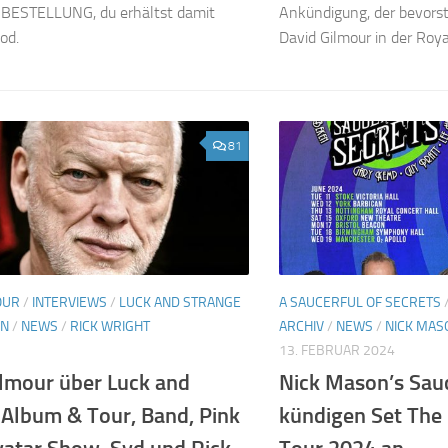
BESTELLUNG, du erhältst damit
Ankündigung, der bevors
od.
David Gilmour in der Royal
81
OUR
/
INTERVIEWS
/
LUCK AND STRANGE
A SAUCERFUL OF SECRETS
EN
/
NEWS
/
RICK WRIGHT
ARCHIV
/
NEWS
/
NICK MAS
13. FEBRUAR 2024
ilmour über Luck and
Nick Mason’s Sauc
 Album & Tour, Band, Pink
kündigen Set The