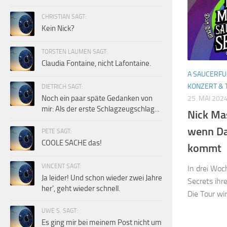
CHRISTIAN SAGT:
Kein Nick?
TORSTEN LAUMEN SAGT:
Claudia Fontaine, nicht Lafontaine.
A SAUCERFU
KONZERT & 
DIETRICH SAGT:
Noch ein paar späte Gedanken von
25. MAI 202
mir: Als der erste Schlagzeugschlag...
Nick Ma
wenn Da
PETE SAGT:
COOLE SACHE das!
kommt
VINCENT SAGT:
In drei Woc
Ja leider! Und schon wieder zwei Jahre
Secrets ihr
her', geht wieder schnell.
Die Tour wir
UWE S. SAGT:
Es ging mir bei meinem Post nicht um