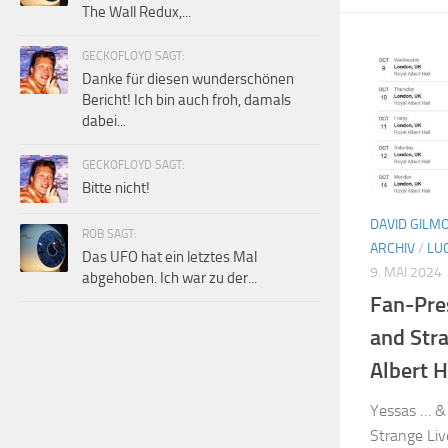
The Wall Redux,...
GECKOFLOYD SAGT:
Danke für diesen wunderschönen
Bericht! Ich bin auch froh, damals
dabei...
GECKOFLOYD SAGT:
Bitte nicht!
DAVID GILM
ROB SAGT:
ARCHIV
/
LU
Das UFO hat ein letztes Mal
9. MAI 2024
abgehoben. Ich war zu der...
Fan-Pre
and Stra
Albert H
Yessas … &
Strange Li