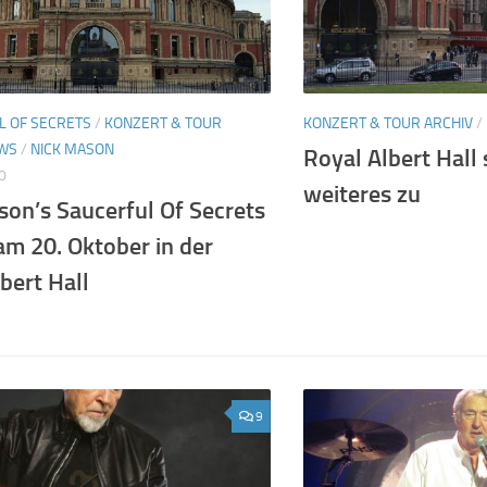
L OF SECRETS
/
KONZERT & TOUR
KONZERT & TOUR ARCHIV
/
WS
/
NICK MASON
Royal Albert Hall 
0
weiteres zu
son’s Saucerful Of Secrets
am 20. Oktober in der
bert Hall
9