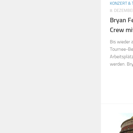
KONZERT & 
8. DEZEMBE
Bryan F
Crew mi
Bis wieder 
Tournee-Be
Arbeitsplät
werden. Bry