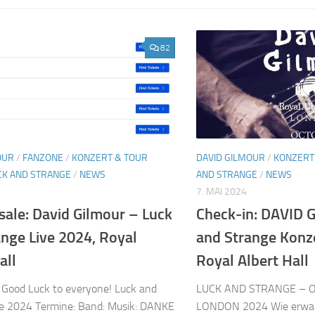
82
OUR
/
FANZONE
/
KONZERT & TOUR
DAVID GILMOUR
/
KONZERT
CK AND STRANGE
/
NEWS
AND STRANGE
/
NEWS
7. MAI 2024
sale: David Gilmour – Luck
Check-in: DAVID 
nge Live 2024, Royal
and Strange Konze
all
Royal Albert Hall
 Good Luck to everyone! Luck and
LUCK AND STRANGE – 
ve 2024 Termine: Band: Musik: DANKE
LONDON 2024 Wie erwarte