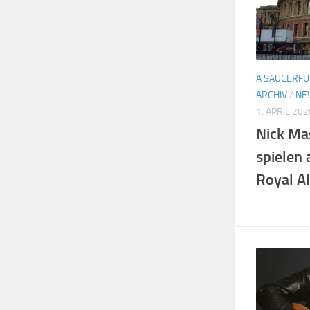
A SAUCERFU
ARCHIV
/
NE
1. APRIL 202
Nick Ma
spielen 
Royal Al