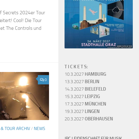
f Secrets 2024er Tour
tert! Cool! Die Tour
et The Controls und
T I C K E T S:
10.3.2027
HAMBURG
0
13.3.2027
BERLIN
14.3.2027
BIELEFELD
15.3.2027
LEIPZIG
17.3.2027
MÜNCHEN
19.3.2027
LINGEN
20.3.2027
OBERHAUSEN
 & TOUR ARCHIV
/
NEWS
JPC LEIDENSCHAFT FÜR MUSIK