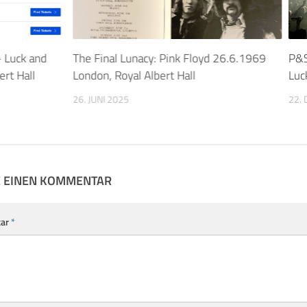
– Luck and
The Final Lunacy: Pink Floyd 26.6.1969
P&S
ert Hall
London, Royal Albert Hall
Luc
26. JUNI 2025
22.
E EINEN KOMMENTAR
ar
*