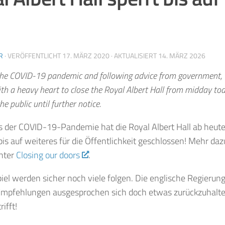
R
· VERÖFFENTLICHT
17. MÄRZ 2020
· AKTUALISIERT
14. MÄRZ 2026
the
COVID
-19 pandemic and following advice from government, 
ith a heavy heart to close the Royal Albert Hall from midday to
he public until further notice.
 der COVID-19-Pandemie hat die Royal Albert Hall ab heute
bis auf weiteres für die Öffentlichkeit geschlossen!
Mehr dazu
nter
Closing our doors
.
el werden sicher noch viele folgen. Die englische Regierung
Empfehlungen ausgesprochen sich doch etwas zurückzuhalte
ifft!