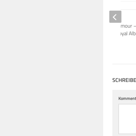
Fan-Presale: David Gilmour 
Strange Live 2024, Royal Alb
9. MAI 2024
SCHREIB
Komment