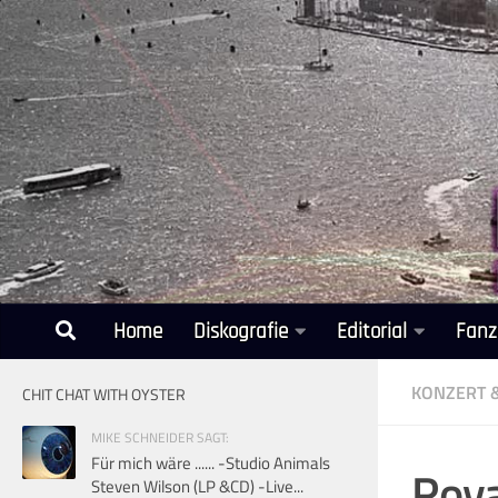
Unter dem Inhalt
Home
Diskografie
Editorial
Fanz
KONZERT 
CHIT CHAT WITH OYSTER
MIKE SCHNEIDER SAGT:
Für mich wäre ...... -Studio Animals
Roya
Steven Wilson (LP &CD) -Live...