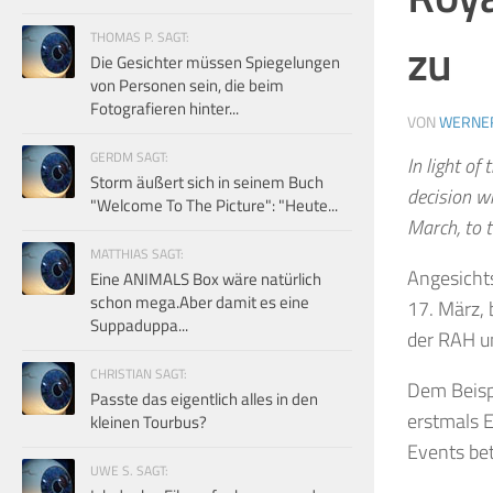
THOMAS P. SAGT:
zu
Die Gesichter müssen Spiegelungen
von Personen sein, die beim
Fotografieren hinter...
VON
WERNE
GERDM SAGT:
In light of 
Storm äußert sich in seinem Buch
decision w
"Welcome To The Picture": "Heute...
March, to t
MATTHIAS SAGT:
Angesichts
Eine ANIMALS Box wäre natürlich
schon mega.Aber damit es eine
17. März, 
Suppaduppa...
der RAH u
CHRISTIAN SAGT:
Dem Beispi
Passte das eigentlich alles in den
erstmals 
kleinen Tourbus?
Events betr
UWE S. SAGT: