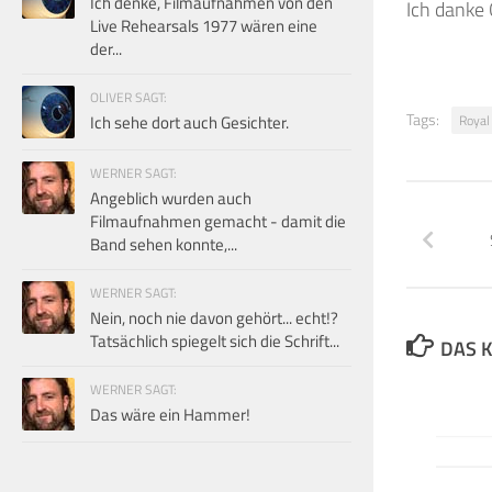
Ich denke, Filmaufnahmen von den
Ich danke 
Live Rehearsals 1977 wären eine
der...
OLIVER SAGT:
Tags:
Ich sehe dort auch Gesichter.
Royal 
WERNER SAGT:
Angeblich wurden auch
Filmaufnahmen gemacht - damit die
Band sehen konnte,...
WERNER SAGT:
Nein, noch nie davon gehört... echt!?
Tatsächlich spiegelt sich die Schrift...
DAS K
WERNER SAGT:
Das wäre ein Hammer!