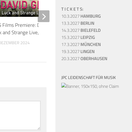
T I C K E T S:
10.3.2027
HAMBURG
13.3.2027
BERLIN
 Films Premiere: David Gilmour –
David Gilmour 25.9.2
14.3.2027
BIELEFELD
k and Strange Live, London 2024
Royal Albert Hall
15.3.2027
LEIPZIG
 DEZEMBER 2024
25. SEPTEMBER 2024
17.3.2027
MÜNCHEN
19.3.2027
LINGEN
20.3.2027
OBERHAUSEN
JPC LEIDENSCHAFT FÜR MUSIK