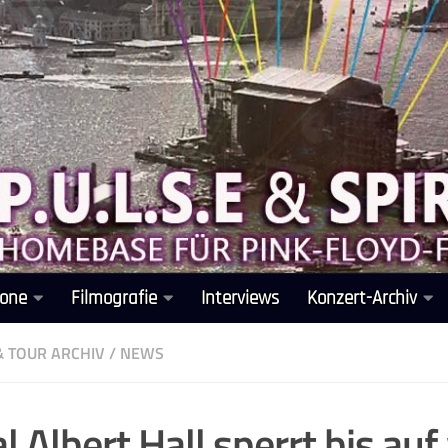
one
Filmografie
Interviews
Konzert-Archiv
& TOUR ARCHIV
/
NEWS
l Albert Hall sperrt bis auf