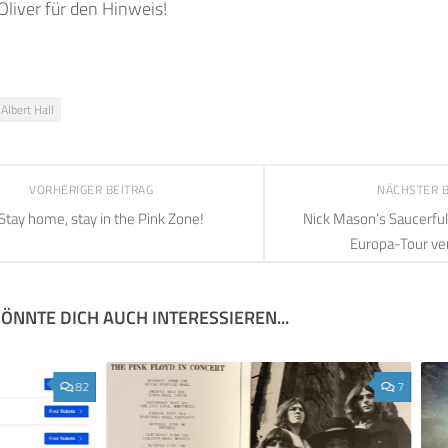
Oliver für den Hinweis!
Albert Hall
VORHERIGER BEITRAG
NÄCHSTER 
Stay home, stay in the Pink Zone!
Nick Mason’s Saucerful
Europa-Tour v
ÖNNTE DICH AUCH INTERESSIEREN...
82
7