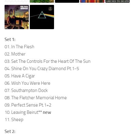
Set 1:
01. In The Flesh
02. Mother
03. Set The Controls For the Heart Of The Sun
04. Shine On You Crazy Diamond Pt.1-5
05. Have A Cigar
06. Wish You Were Here
07. Southampton Dock
08. The Fletcher Memorial Home
09. Perfect Sense Pt.1+2
10. Leaving Beirut
** new
11. Sheep
Set 2: