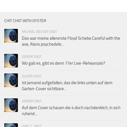
CHIT CHAT WITH OYSTER
MICHAEL BECKER SAGT:
Das war meine allererste Floyd Schebe.Careful with the
axe, Alans psychedelic...
GERDM SAGT:
Wo gab es, gibt es denn 77er Live-Rehearsals?
OLIVER SAGT:
Ist jemand aufgefallen, das die links unten auf dem
Garten-Cover sichtbare...
GERDM SAGT:
Auf dem Cover schauen die 4 doch nachdenklich, in sich
ruhend...
UWE S. SAGT: