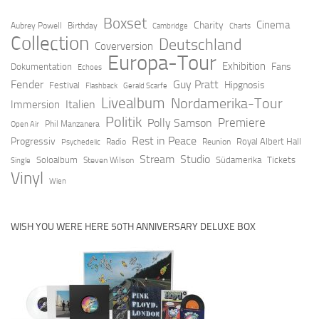
Boxset
Cinema
Charity
Aubrey Powell
Birthday
Cambridge
Charts
Collection
Deutschland
Coverversion
Europa-Tour
Exhibition
Fans
Dokumentation
Echoes
Fender
Guy Pratt
Hipgnosis
Festival
Flashback
Gerald Scarfe
Livealbum
Nordamerika-Tour
Italien
Immersion
Politik
Premiere
Polly Samson
Open Air
Phil Manzanera
Rest in Peace
Progressiv
Royal Albert Hall
Radio
Reunion
Psychedelic
Stream
Studio
Soloalbum
Südamerika
Tickets
Steven Wilson
Single
Vinyl
Wien
WISH YOU WERE HERE 50TH ANNIVERSARY DELUXE BOX