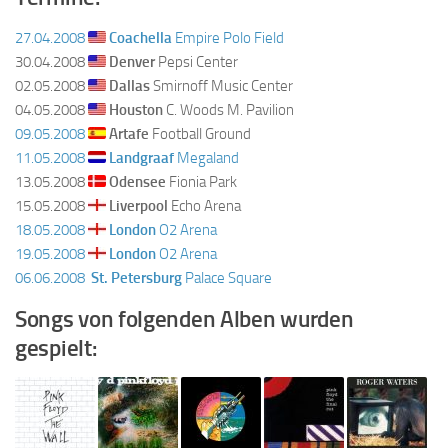
27.04.2008
Coachella
Empire Polo Field
30.04.2008
Denver
Pepsi Center
02.05.2008
Dallas
Smirnoff Music Center
04.05.2008
Houston
C. Woods M. Pavilion
09.05.2008
Artafe
Football Ground
11.05.2008
Landgraaf
Megaland
13.05.2008
Odensee
Fionia Park
15.05.2008
Liverpool
Echo Arena
18.05.2008
London
O2 Arena
19.05.2008
London
O2 Arena
06.06.2008
St. Petersburg
Palace Square
Songs von folgenden Alben wurden
gespielt: