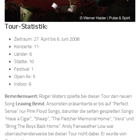
Tour-Statistik:
Zeitraum: 27. April bis 6. Juni 2008
Konzerte: 11
Länder: 6
Städte: 10
Festival: 1
Open Air: 5
Indoor: 6
Bemerkenswert:
Roger Waters spielte bei dieser Tour den neuen
Song
Leaving Beirut
. Ansonsten präsentierte er bis auf “Perfect
Sense” nur Pink Floyd Songs, darunter die selten gespielten Songs
“Have a Cigar”, “Sheep”, “The Fletcher Memorial Home”, “Vera” und
“Bring The Boys Back Home”. Andy Fairweather Low war
überraschenderweise bei dieser Tour nicht dabei. Er wurde von