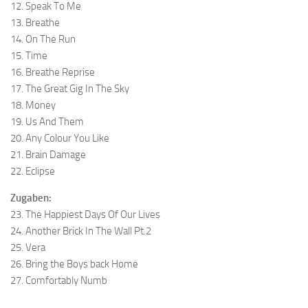
12. Speak To Me
13. Breathe
14. On The Run
15. Time
16. Breathe Reprise
17. The Great Gig In The Sky
18. Money
19. Us And Them
20. Any Colour You Like
21. Brain Damage
22. Eclipse
Zugaben:
23. The Happiest Days Of Our Lives
24. Another Brick In The Wall Pt.2
25. Vera
26. Bring the Boys back Home
27. Comfortably Numb