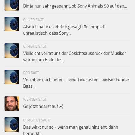
Bin ja nun sehr gespannt, ob Sony Animals 50 auf den...
OLIVER SAGT:
Also ich halte es ehrlich gesagt für komplett
unrealistisch, dass Sony...
CHRISHB SAGT:
Vielleicht verrät uns der Gesichtsausdruck der Musiker
warum am Ende die...
ROB SAGT:
Von oben nach unten: - eine Telecaster - weißer Fender
Bass...
WERNER SAGT:
Ge jetzt hearst auf :-)
CHRISTIAN SAGT:
Das wirkt nur so - wenn man genau hinsieht, dann
bemerkt...