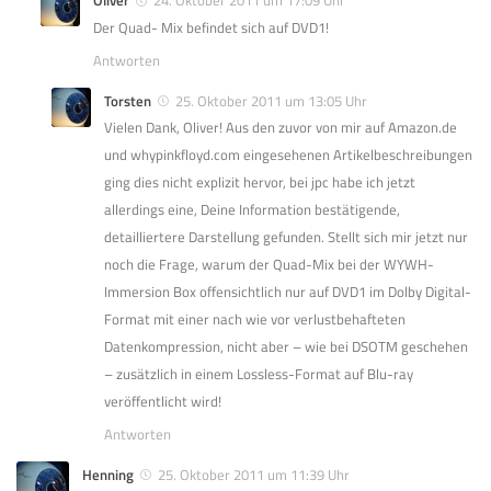
Oliver
24. Oktober 2011 um 17:09 Uhr
Der Quad- Mix befindet sich auf DVD1!
Antworten
Torsten
25. Oktober 2011 um 13:05 Uhr
Vielen Dank, Oliver! Aus den zuvor von mir auf Amazon.de
und whypinkfloyd.com eingesehenen Artikelbeschreibungen
ging dies nicht explizit hervor, bei jpc habe ich jetzt
allerdings eine, Deine Information bestätigende,
detailliertere Darstellung gefunden. Stellt sich mir jetzt nur
noch die Frage, warum der Quad-Mix bei der WYWH-
Immersion Box offensichtlich nur auf DVD1 im Dolby Digital-
Format mit einer nach wie vor verlustbehafteten
Datenkompression, nicht aber – wie bei DSOTM geschehen
– zusätzlich in einem Lossless-Format auf Blu-ray
veröffentlicht wird!
Antworten
Henning
25. Oktober 2011 um 11:39 Uhr