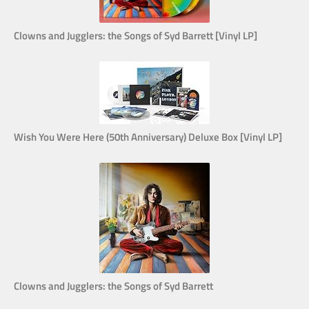
Clowns and Jugglers: the Songs of Syd Barrett [Vinyl LP]
Wish You Were Here (50th Anniversary) Deluxe Box [Vinyl LP]
Clowns and Jugglers: the Songs of Syd Barrett