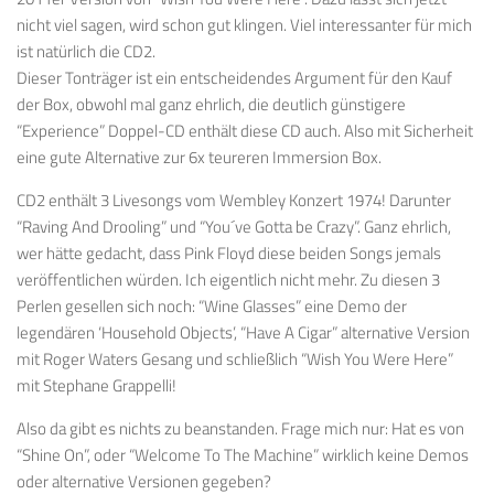
nicht viel sagen, wird schon gut klingen. Viel interessanter für mich
ist natürlich die CD2.
Dieser Tonträger ist ein entscheidendes Argument für den Kauf
der Box, obwohl mal ganz ehrlich, die deutlich günstigere
“Experience” Doppel-CD enthält diese CD auch. Also mit Sicherheit
eine gute Alternative zur 6x teureren Immersion Box.
CD2 enthält 3 Livesongs vom Wembley Konzert 1974! Darunter
“Raving And Drooling” und “You´ve Gotta be Crazy”. Ganz ehrlich,
wer hätte gedacht, dass Pink Floyd diese beiden Songs jemals
veröffentlichen würden. Ich eigentlich nicht mehr. Zu diesen 3
Perlen gesellen sich noch: “Wine Glasses” eine Demo der
legendären ‘Household Objects’, “Have A Cigar” alternative Version
mit Roger Waters Gesang und schließlich “Wish You Were Here”
mit Stephane Grappelli!
Also da gibt es nichts zu beanstanden. Frage mich nur: Hat es von
“Shine On”, oder “Welcome To The Machine” wirklich keine Demos
oder alternative Versionen gegeben?