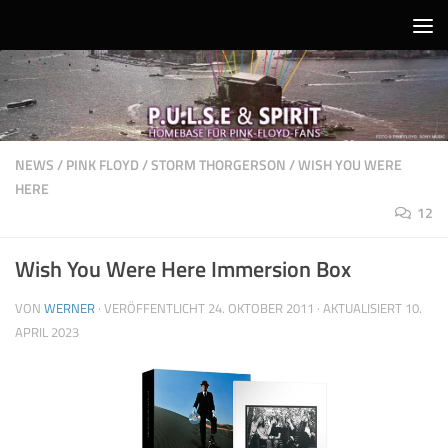
Unter dem Inhalt
NEWS
/
PINK FLOYD
/
STORM THORGERSON
/
WISH YOU WERE
HERE
12
Wish You Were Here Immersion Box
VON
WERNER
· VERÖFFENTLICHT
24. OKTOBER 2011
· AKTUALISIERT
10.
APRIL 2023