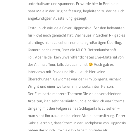
unterhaltsam und spannend. Er wurde hier in Berlin ein
paar Male in der Originalfassung, begleitend zu der neulich
angekündigten Ausstellung, gezeigt.
Erstaunlich wie viele Cover Hipgnosis außer den bekannten
für Floyd noch gemacht hat. Viel neues in Sachen PF gab es
allerdings nicht zu sehen: nur einen großartigen Überflug,
Kamera nach unten, über die MLOR-Bettenlandschaft –
Toll. Aber leider kein unveröffentlichetes Live-Material von
der Animals Tour, falls du das meinst
Auch gab es
Interviews mit David und Nick – auch hier keine
Überschungen. Gewidmet war der Film übrigens. Richard
Wright und einer weiteren mir unbekannten Person.
Der Film hatte mehrere Themen: Die vielen verschiednen
Arbeiten, klar, sehr persönlich und eindrücklich war Storms
Umgang mit den Folgen seines Schlaganfalls zu sehen –
man sieht ihn u.a. auch bei einer Akkupunktursitzung. Peter
Gabriel erzählt, dass Storm in der Hochphase von Hipgnosis
neben der Rund-um-die-Uhr-Arbeit in Studio als