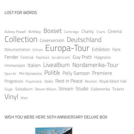
LOST FOR WORDS
Boxset
Cinema
Charity
Aubrey Powell
Birthday
Cambridge
Charts
Collection
Deutschland
Coverversion
Europa-Tour
Exhibition
Fans
Dokumentation
Echoes
Guy Pratt
Fender
Festival
Hipgnosis
Gerald Scarfe
Flashback
Livealbum
Nordamerika-Tour
Italien
Immersion
Politik
Premiere
Polly Samson
Open Air
Phil Manzanera
Rest in Peace
Progressiv
Royal Albert Hall
Radio
Reunion
Psychedelic
Stream
Studio
Soloalbum
Tickets
Südamerika
Steven Wilson
Single
Vinyl
Wien
WISH YOU WERE HERE 50TH ANNIVERSARY DELUXE BOX