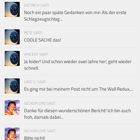
DIETRICH SAGT:
Noch ein paar späte Gedanken von mir: Als der erste
Schlagzeugschlag...
PETE SAGT:
COOLE SACHE das!
VINCENT SAGT:
Ja leider! Und schon wieder zwei Jahre her', geht wieder
schnell.
UWE S. SAGT:
Es ging mir bei meinem Post nicht um The Wall Redux,...
GECKOFLOYD SAGT:
Danke für diesen wunderschönen Bericht! Ich bin auch
froh, damals dabei...
GECKOFLOYD SAGT:
Bitte nicht!