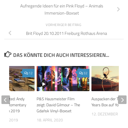
Aufregende Ideen für ein Pink Floyd – Animals
Immersion-Boxset
VORHERIGER BEITRAG
Brit Floyd 20.10.2011 Freiburg Rothaus Arena
DAS KÖNNTE DICH AUCH INTERESSIEREN...
12
32
 Updated: Andy
P&S Hausmeister Film
Auspacken der The La
ber A Momentary
zeigt: David Gilmour – The
Years Box auf YouTub
Reason 2019
Gdańsk Vinyl-Boxset
12. DEZEMBER 201
MBER 2019
18. APRIL 2020