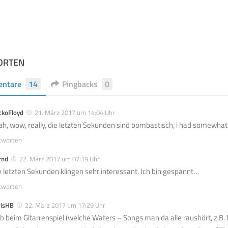
ORTEN
ntare
14
Pingbacks
0
ckoFloyd
21. März 2017 um 14:04 Uhr
ah, wow, really, die letzten Sekunden sind bombastisch, i had somewha
tworten
rnd
22. März 2017 um 07:19 Uhr
e letzten Sekunden klingen sehr interessant. Ich bin gespannt…
tworten
risHB
22. März 2017 um 17:29 Uhr
b beim Gitarrenspiel (welche Waters – Songs man da alle raushört, z.B.