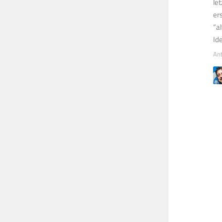
le
er
“a
Id
An