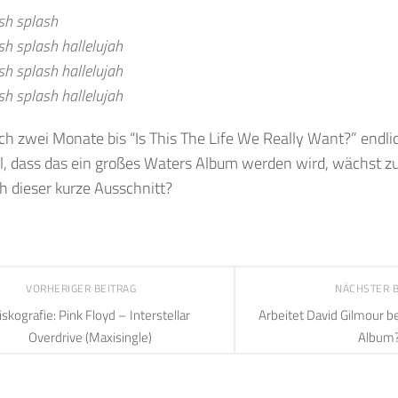
ish splash
sh splash hallelujah
sh splash hallelujah
sh splash hallelujah
ch zwei Monate bis “Is This The Life We Really Want?” endl
l, dass das ein großes Waters Album werden wird, wächst 
ch dieser kurze Ausschnitt?
VORHERIGER BEITRAG
NÄCHSTER 
iskografie: Pink Floyd – Interstellar
Arbeitet David Gilmour b
Overdrive (Maxisingle)
Album