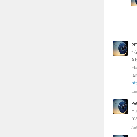
PE
“K
Al
Fl
la
ht
An
Pet
Ha
ma
An