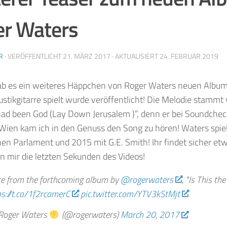
r Waters
R
· VERÖFFENTLICHT
21. MÄRZ 2017
· AKTUALISIERT
24. FEBRUAR 2019
ab es ein weiteres Häppchen von Roger Waters neuen Album! 
stikgitarre spielt wurde veröffentlicht! Die Melodie stamm
 had been God (Lay Down Jerusalem )”, denn er bei Soundchec
n Wien kam ich in den Genuss den Song zu hören! Waters spie
en Parlament und 2015 mit G.E. Smith! Ihr findet sicher etw
en mir die letzten Sekunden des Videos!
e from the forthcoming album by
@rogerwaters
, "Is This th
ps://t.co/1f2rcamerC
pic.twitter.com/YTV3kStMjt
oger Waters
(@rogerwaters)
March 20, 2017