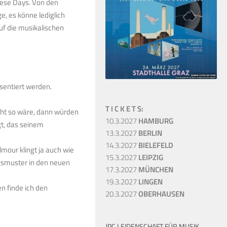
These Days. Von den
e, es könne lediglich
uf die musikalischen
äsentiert werden.
T I C K E T S:
icht so wäre, dann würden
10.3.2027
HAMBURG
gt, das seinem
13.3.2027
BERLIN
14.3.2027
BIELEFELD
mour klingt ja auch wie
15.3.2027
LEIPZIG
gsmuster in den neuen
17.3.2027
MÜNCHEN
19.3.2027
LINGEN
n finde ich den
20.3.2027
OBERHAUSEN
JPC LEIDENSCHAFT FÜR MUSIK