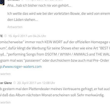
Aha…hab ich bisher noch nix von gehört…
Ich wette das wird wie bei der vorletzten Bowie, die wird von eine
den Läden stehen…
Antworten
TE
19. April 2017 um 04:24 Uhr
omischerweise” immer noch KEIN WORT auf der offiziellen Homepage
bum”, dafür klingt die Werbung für seine Shows eher wie eine Art “BEST 
oyd…”performing Songs from DSOTM / WYWH / ANIMALS and THE WALL
ngsam mal was “passieren” oder durchsickern bzw auch mal Pre-Order 
tp://www.roger-waters.com
tworten
er Glenz
20. April 2017 um 12:08 Uhr
b gestern mal den Plattendealer meines Vertrauens gefragt, er hat auch 
l daß das Album nächsten Monat erscheinen soll. Sehr merkwürdig.
tworten