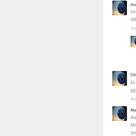
mu
hm
AB
An
Chr
Es
gg
An
Ma
Al
Mr
Vo