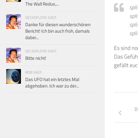
The Wall Redux,...
spl
spli
GECKOFLOYD SAGT:
spli
Danke für diesen wunderschönen
Bericht! Ich bin auch froh, damals
spli
dabei...
Es sind no
GECKOFLOYD SAGT:
Das Gefüh
Bitte nicht!
gefällt eu
ROB SAGT:
Das UFO hat ein letztes Mal
abgehoben. Ich war zu der...
D