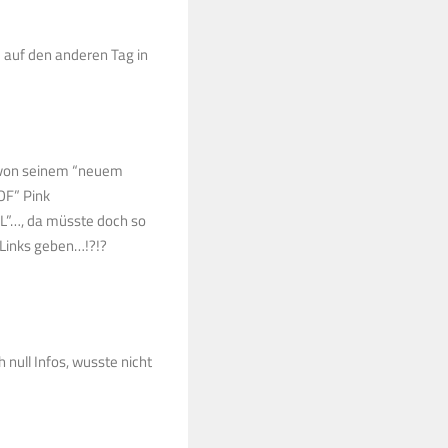
m auf den anderen Tag in
 von seinem “neuem
OF” Pink
”…, da müsste doch so
Links geben…!?!?
null Infos, wusste nicht