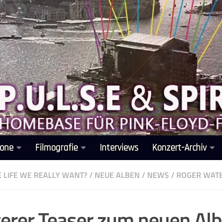
one
Filmografie
Interviews
Konzert-Archiv
HE LIFE WE REALLY WANT?
/
NEUE ALBEN
/
NEWS
/
ROGER WAT
erer Teaser zum neuen Al