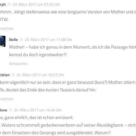
rph
23. März 2017 um 01:02 Uhr
hmm…klingt stellenweise wie eine langsame Version von Mother und d
ITW.
tworten
Nelle
23. März 2017 um 11:08 Uhr
Mother! – habe ich genau in dem Moment, als ich die Passage hör
kennst du doch irgendwoher?!
Antworten
istian
24. März 2017 um 10:23 Uhr
 kann eigentlich nur so sein, dass er ganz bewusst (kurz?) Mother zitie
fls. deutet das Ende des kurzen Teasers darauf hin.
tworten
lone
24. März 2017 um 14:46 Uhr
so, ganz ehrlich, das ist schon amüsant.
. Waters schrummelt gedankenverloren auf seiner Akustikgitarre – nich
r dem Einsetzen des Gesangs wird ausgeblendet. Warum?