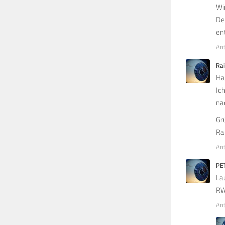
Wi
De
en
An
Ra
Ha
Ic
na
Gr
Ra
An
PE
La
RW
An