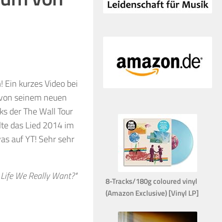
Ein kurzes Video bei
t von seinem neuen
ks der The Wall Tour
lte das Lied 2014 im
as auf YT! Sehr sehr
e Life We Really Want?"
8-Tracks/180g coloured vinyl
(Amazon Exclusive) [Vinyl LP]