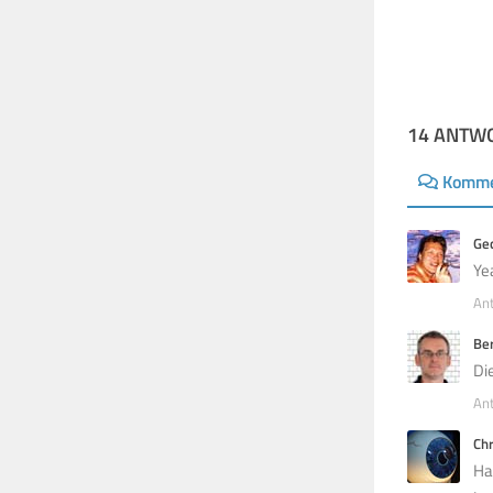
14 ANTW
Komme
Ge
Ye
An
Be
Di
An
Ch
Ha