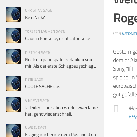
CHRISTIAN SAGT:
Roge
Kein Nick?
TORSTEN LAUMEN SAGT:
VON
WERNE
Claudia Fontaine, nicht Lafontaine.
Gestern g
DIETRICH SAGT:
Noch ein paar späte Gedanken von
dem er Aku
mir: Als der erste Schlagzeugschlag...
Song “If I
spielte. I
PETE SAGT:
europäisch
COOLE SACHE das!
gut gefall
VINCENT SAGT:
Ja leider! Und schon wieder zwei Jahre
Mor
her', geht wieder schnell.
htt
UWE S. SAGT:
— R
Es ging mir bei meinem Post nicht um