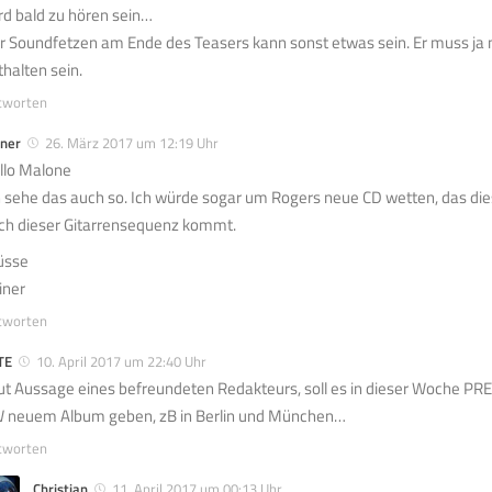
rd bald zu hören sein…
r Soundfetzen am Ende des Teasers kann sonst etwas sein. Er muss ja
thalten sein.
tworten
iner
26. März 2017 um 12:19 Uhr
llo Malone
h sehe das auch so. Ich würde sogar um Rogers neue CD wetten, das die
ch dieser Gitarrensequenz kommt.
üsse
iner
tworten
TE
10. April 2017 um 22:40 Uhr
ut Aussage eines befreundeten Redakteurs, soll es in dieser Woche PR
 neuem Album geben, zB in Berlin und München…
tworten
Christian
11. April 2017 um 00:13 Uhr