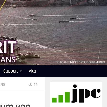
Support
Vita
ERS
14
bum von