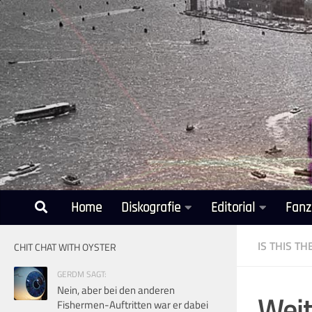
Unter dem Inhalt
Home
Diskografie
Editorial
Fanz
IS THIS T
CHIT CHAT WITH OYSTER
GERDM SAGT:
Nein, aber bei den anderen
Weit
Fishermen-Auftritten war er dabei