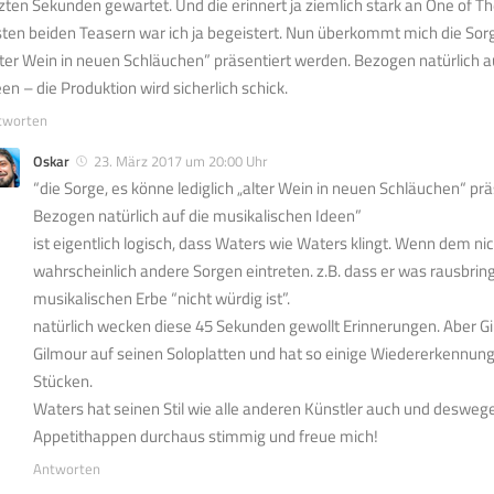
tzten Sekunden gewartet. Und die erinnert ja ziemlich stark an One of 
sten beiden Teasern war ich ja begeistert. Nun überkommt mich die Sorg
lter Wein in neuen Schläuchen” präsentiert werden. Bezogen natürlich a
een – die Produktion wird sicherlich schick.
tworten
Oskar
23. März 2017 um 20:00 Uhr
“die Sorge, es könne lediglich „alter Wein in neuen Schläuchen“ pr
Bezogen natürlich auf die musikalischen Ideen”
ist eigentlich logisch, dass Waters wie Waters klingt. Wenn dem n
wahrscheinlich andere Sorgen eintreten. z.B. dass er was rausbrin
musikalischen Erbe “nicht würdig ist”.
natürlich wecken diese 45 Sekunden gewollt Erinnerungen. Aber Gil
Gilmour auf seinen Soloplatten und hat so einige Wiedererkennun
Stücken.
Waters hat seinen Stil wie alle anderen Künstler auch und deswege
Appetithappen durchaus stimmig und freue mich!
Antworten