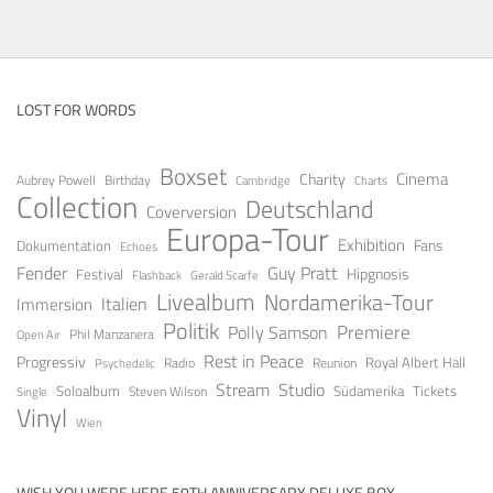
LOST FOR WORDS
Boxset
Cinema
Charity
Aubrey Powell
Birthday
Cambridge
Charts
Collection
Deutschland
Coverversion
Europa-Tour
Exhibition
Fans
Dokumentation
Echoes
Fender
Guy Pratt
Festival
Hipgnosis
Gerald Scarfe
Flashback
Livealbum
Nordamerika-Tour
Italien
Immersion
Politik
Premiere
Polly Samson
Open Air
Phil Manzanera
Rest in Peace
Progressiv
Royal Albert Hall
Radio
Reunion
Psychedelic
Stream
Studio
Soloalbum
Tickets
Südamerika
Steven Wilson
Single
Vinyl
Wien
WISH YOU WERE HERE 50TH ANNIVERSARY DELUXE BOX