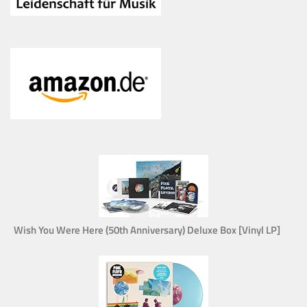
Wish You Were Here (50th Anniversary) Deluxe Box [Vinyl LP]