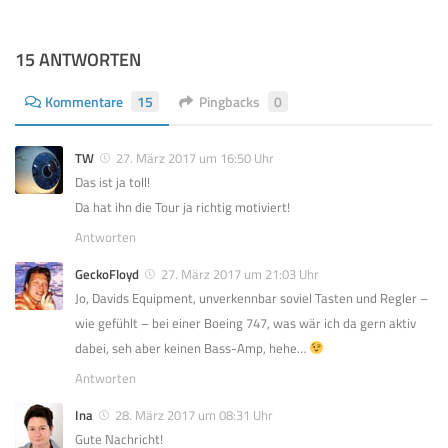
15 ANTWORTEN
Kommentare
15
Pingbacks
0
TW
27. März 2017 um 16:50 Uhr
Das ist ja toll!
Da hat ihn die Tour ja richtig motiviert!
Antworten
GeckoFloyd
27. März 2017 um 21:03 Uhr
Jo, Davids Equipment, unverkennbar soviel Tasten und Regler –
wie gefühlt – bei einer Boeing 747, was wär ich da gern aktiv
dabei, seh aber keinen Bass-Amp, hehe…
Antworten
Ina
28. März 2017 um 08:31 Uhr
Gute Nachricht!