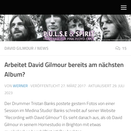
Unter dem Inhalt
DAVID GILMOUR
/
NEWS
15
Arbeitet David Gilmour bereits am nächsten
Album?
VON
WERNER
· VERÖFFENTLICHT
27. MÄRZ 2017
· AKTUALISIERT
29. JULI
2023
Der Drummer Tristan Banks postete gestern Fotos von einer
Session im Medina Studio! Banks schreibt auf seiner Website
“Recording with David Gilmour”! Es sieht danach aus, als ob David
Gilmour in seinem Homestudio in Brighton mit etwas