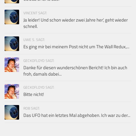
VINCENT SAGT:
Ja leider! Und schon wieder zwei Jahre her', geht wieder
schnell.
UWE S. SAGT:
Es ging mir bei meinem Post nicht um The Wall Redux,...
GECKOFLOYD SAGT:
Danke für diesen wunderschönen Bericht! Ich bin auch
froh, damals dabei...
GECKOFLOYD SAGT:
Bitte nicht!
ROB SAGT:
Das UFO hat ein letztes Mal abgehoben. Ich war zu der...