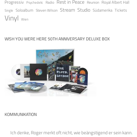
Rest in Peace
Progressiv
Royal Albert Hall
Radio
Reunion
Psychedelic
Stream
Studio
Soloalbum
Tickets
Südamerika
Steven Wilson
Single
Vinyl
Wien
WISH YOU WERE HERE 50TH ANNIVERSARY DELUXE BOX
KOMMUNIKATION
Ich denke, Roger merkt oft nicht, wie beängstigend er sein kann.