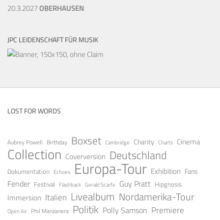
20.3.2027
OBERHAUSEN
JPC LEIDENSCHAFT FÜR MUSIK
LOST FOR WORDS
Boxset
Cinema
Charity
Aubrey Powell
Birthday
Cambridge
Charts
Collection
Deutschland
Coverversion
Europa-Tour
Exhibition
Fans
Dokumentation
Echoes
Guy Pratt
Fender
Festival
Hipgnosis
Gerald Scarfe
Flashback
Livealbum
Nordamerika-Tour
Italien
Immersion
Politik
Premiere
Polly Samson
Open Air
Phil Manzanera