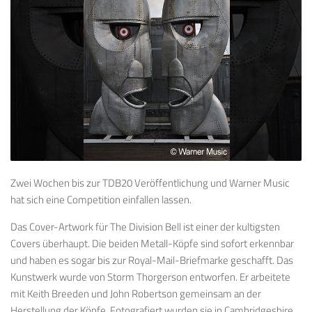
Zwei Wochen bis zur TDB20 Veröffentlichung und Warner Music
hat sich eine Competition einfallen lassen.
Das
Cover-Artwork
für The
Division Bell
ist einer
der kultigsten
Covers überhaupt
.
Die beiden
Metall-
Köpfe
sind sofort erkennbar
und haben es sogar bis zur
Royal-Mail-
Briefmarke geschafft
.
Das
Kunstwerk
wurde von
Storm
Thorgerson entworfen. Er arbeitete
mit
Keith
Breeden
und John
Robertson
gemeinsam an der
Herstellung der Köpfe. F
otografiert wurden sie
in Cambridgeshire
.