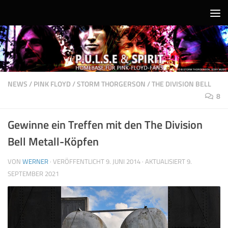
Unter dem Inhalt
NEWS
/
PINK FLOYD
/
STORM THORGERSON
/
THE DIVISION BELL
8
Gewinne ein Treffen mit den The Division
Bell Metall-Köpfen
VON
WERNER
· VERÖFFENTLICHT
9. JUNI 2014
· AKTUALISIERT
9.
SEPTEMBER 2021