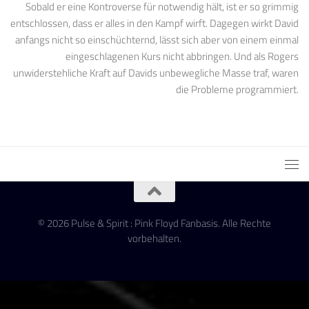
Sobald er eine Kontroverse für notwendig hält, ist er so grimmig
entschlossen, dass er alles in den Kampf wirft. Dagegen wirkt David
anfangs nicht so einschüchternd, lässt sich aber von einem einmal
eingeschlagenen Kurs nicht abbringen. Und als Rogers
unwiderstehliche Kraft auf Davids unbewegliche Masse traf, waren
die Probleme programmiert.
© 2026 Pulse & Spirit : Pink Floyd Fanbasis. Alle Rechte
vorbehalten.