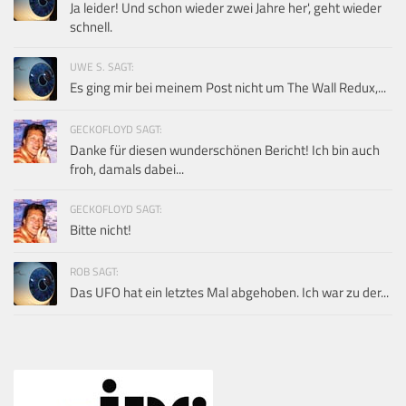
Ja leider! Und schon wieder zwei Jahre her', geht wieder
schnell.
UWE S. SAGT:
Es ging mir bei meinem Post nicht um The Wall Redux,...
GECKOFLOYD SAGT:
Danke für diesen wunderschönen Bericht! Ich bin auch
froh, damals dabei...
GECKOFLOYD SAGT:
Bitte nicht!
ROB SAGT:
Das UFO hat ein letztes Mal abgehoben. Ich war zu der...