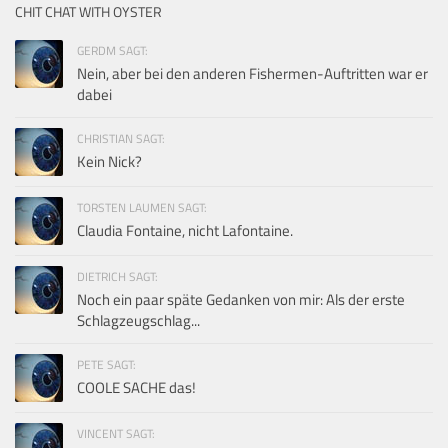
CHIT CHAT WITH OYSTER
GERDM SAGT:
Nein, aber bei den anderen Fishermen-Auftritten war er
dabei
CHRISTIAN SAGT:
Kein Nick?
TORSTEN LAUMEN SAGT:
Claudia Fontaine, nicht Lafontaine.
DIETRICH SAGT:
Noch ein paar späte Gedanken von mir: Als der erste
Schlagzeugschlag...
PETE SAGT:
COOLE SACHE das!
VINCENT SAGT: