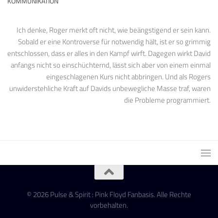
KOMMUNIKATION
Ich denke, Roger merkt oft nicht, wie beängstigend er sein kann.
Sobald er eine Kontroverse für notwendig hält, ist er so grimmig
entschlossen, dass er alles in den Kampf wirft. Dagegen wirkt David
anfangs nicht so einschüchternd, lässt sich aber von einem einmal
eingeschlagenen Kurs nicht abbringen. Und als Rogers
unwiderstehliche Kraft auf Davids unbewegliche Masse traf, waren
die Probleme programmiert.
© 2026 Pulse & Spirit : Pink Floyd Fanbasis. Alle Rechte
vorbehalten.