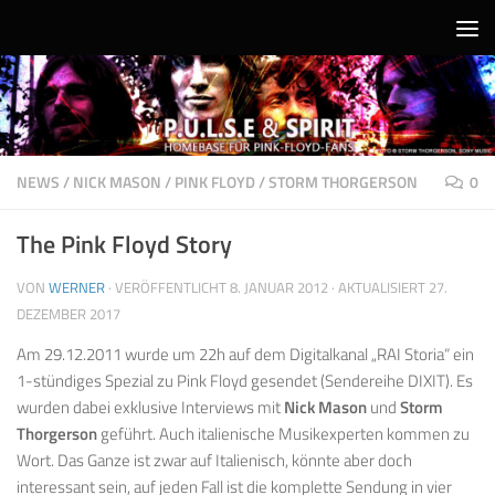
Unter dem Inhalt
NEWS
/
NICK MASON
/
PINK FLOYD
/
STORM THORGERSON
0
The Pink Floyd Story
VON
WERNER
· VERÖFFENTLICHT
8. JANUAR 2012
· AKTUALISIERT
27.
DEZEMBER 2017
Am 29.12.2011 wurde um 22h auf dem Digitalkanal „RAI Storia“ ein
1-stündiges Spezial zu Pink Floyd gesendet (Sendereihe DIXIT). Es
wurden dabei exklusive Interviews mit
Nick Mason
und
Storm
Thorgerson
geführt. Auch italienische Musikexperten kommen zu
Wort. Das Ganze ist zwar auf Italienisch, könnte aber doch
interessant sein, auf jeden Fall ist die komplette Sendung in vier