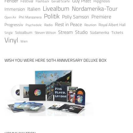
Guy Pratt
Fender
Festival
Hipgnosis
Gerald Scarfe
Flashback
Livealbum
Nordamerika-Tour
Italien
Immersion
Politik
Premiere
Polly Samson
Open Air
Phil Manzanera
Rest in Peace
Progressiv
Royal Albert Hall
Radio
Reunion
Psychedelic
Stream
Studio
Soloalbum
Tickets
Südamerika
Steven Wilson
Single
Vinyl
Wien
WISH YOU WERE HERE 50TH ANNIVERSARY DELUXE BOX