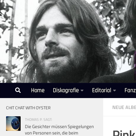
Unter dem Inhalt
Home
Diskografie
Editorial
Fanz
NEUE ALB
CHIT CHAT WITH OYSTER
THOMAS P. SAGT:
Die Gesichter müssen Spiegelungen
Pink
von Personen sein, die beim