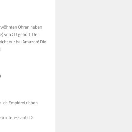
rwöhnten Ohren haben
) von CD gehört. Der
nicht nur bei Amazon! Die
!
)
m ich Empidrei ribben
är interessant) LG