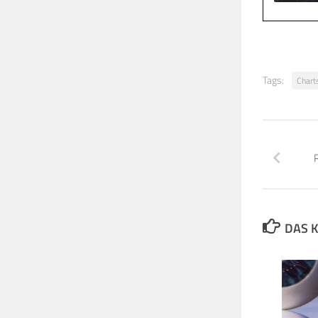
Tags:
Chart
DAS K