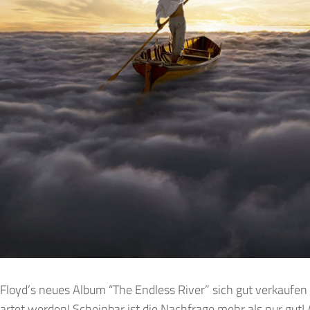
Floyd’s neues Album “The Endless River” sich gut verkaufen
rtet werden! Scheinbar ist die Nachfrage mehr als nur gut