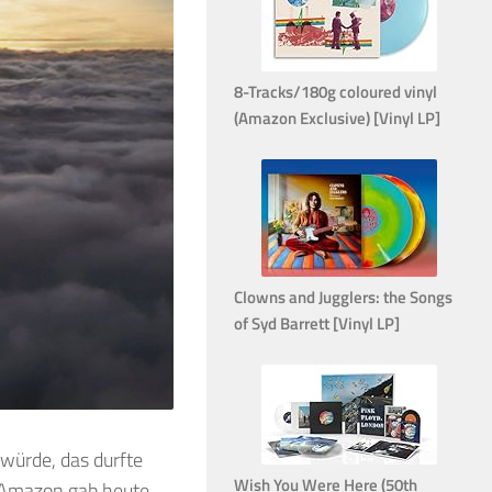
8-Tracks/180g coloured vinyl
(Amazon Exclusive) [Vinyl LP]
Clowns and Jugglers: the Songs
of Syd Barrett [Vinyl LP]
 würde, das durfte
Wish You Were Here (50th
! Amazon gab heute