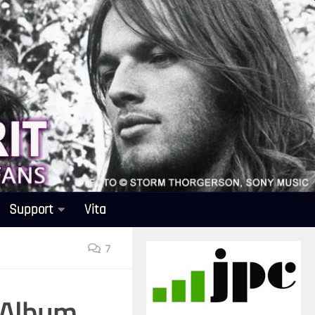
Support
Vita
7
r Album