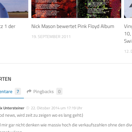
tz 1 der
Nick Mason bewertet Pink Floyd Album
Vin
10,
19. SEPTEMBER 2011
Swi
12.
RTEN
ntare
7
Pingbacks
0
ix Untersteiner
22. Oktober 2014 um 17:19 Uhr
od news, wird zeit zu zeigen wo es lang geht:)
ll mir gar nicht denken wie massiv hoch die verkaufszahlen ohne den dive