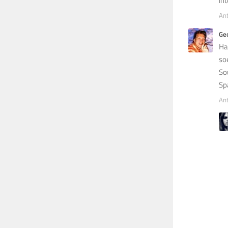
in
An
Ge
Ha
so
So
Sp
An