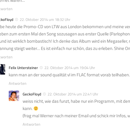
ternet wären…
tworten
ckoFloyd
22. Oktober 2014 um 18:32 Uhr
be heute die Promo-CD von LTW aus London bekommen und meine ve
eben zum ersten Mal den Song sozusagen aus erster Quelle (Parlophone
und ist wirklich bombastisch! Ich denke das Album wird ein Megaseller, 
annung steigt weiter… Es ist einfach nur schön, das zu erleben. Shine On
tworten
Felix Untersteiner
22. Oktober 2014 um 19:04 Uhr
kann man an der sound qualität vl im FLAC format vorab teilhaben.
Antworten
GeckoFloyd
22. Oktober 2014 um 22:41 Uhr
weiss nicht, wie das funzt, habe nur ein Programm, mit de
kann.
(frag mal Werner nach meiner Email und schick mir Infos, w
Antworten