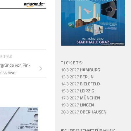
BEITRAG
T I C K E T S:
ergründe von Pink
10.3.2027
HAMBURG
less River
13.3.2027
BERLIN
14.3.2027
BIELEFELD
15.3.2027
LEIPZIG
17.3.2027
MÜNCHEN
19.3.2027
LINGEN
20.3.2027
OBERHAUSEN
0
JPC LEIDENSCHAFT FÜR MUSIK