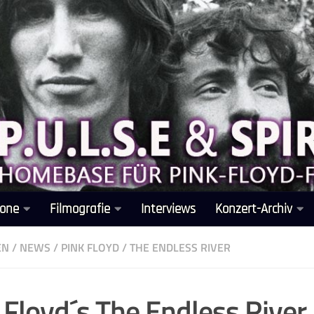
one
Filmografie
Interviews
Konzert-Archiv
EN
/
NEWS
/
PINK FLOYD
/
THE ENDLESS RIVER
 Floyd´s The Endless Rive