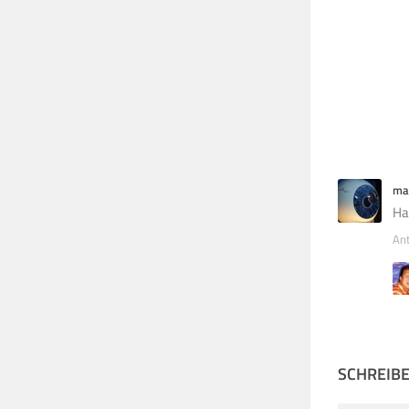
ma
Ha
An
SCHREIB