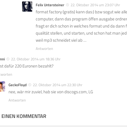
Felix Untersteiner
22. Oktober 2014 um 23:07 Uhr
format factory (gratis) kann das:) bzw sogut wie alle
computer, dann das program öffen ausgabe ordner 
fragt er dich schon in welches format und da dann f
qualität stellen, und starten, und schon hat man jede
weil mp3 schneidet viel ab …
Antworten
nni
22. Oktober 2014 um 18:36 Uhr
st dafür 220 Euronen bezahlt?
tworten
GeckoFloyd
22. Oktober 2014 um 22:30 Uhr
nee, wär mir zuviel, hab sie von discogs.com, LG
Antworten
E EINEN KOMMENTAR