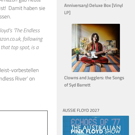
Anniversary) Deluxe Box [Vinyl
ist! Damit haben sie
LP]
assen.
loyd’s ‘The Endless
zon.co.uk, following
that top spot, is a
eist-vorbestellen
Clowns and Jugglers: the Songs
dless River’ on
of Syd Barrett
AUSSIE FLOYD 2027