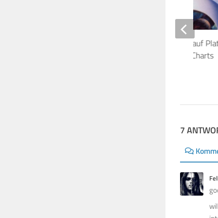
P.U.L.S.E Konzertfilm auf Pla
australischen Album-Charts
20. JULI 2006
7 ANTWO
Komme
Fel
go
wi