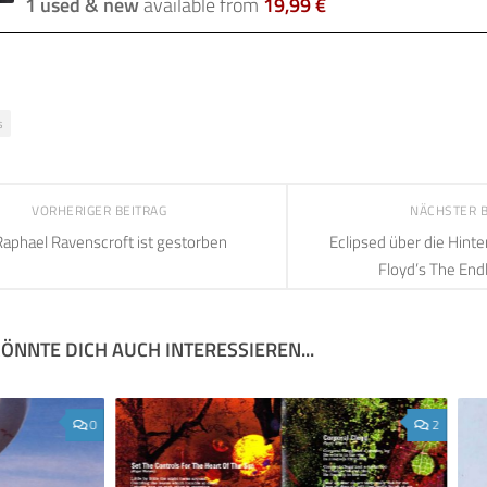
1 used & new
available from
19,99 €
s
VORHERIGER BEITRAG
NÄCHSTER 
Raphael Ravenscroft ist gestorben
Eclipsed über die Hint
Floyd’s The End
ÖNNTE DICH AUCH INTERESSIEREN...
0
2