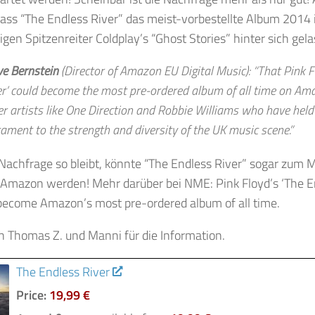
ass “The Endless River” das meist-vorbestellte Album 2014 
igen Spitzenreiter Coldplay’s “Ghost Stories” hinter sich gel
ve Bernstein
(Director of Amazon EU Digital Music): “That Pink F
er’ could become the most pre-ordered album of all time on Ama
er artists like One Direction and Robbie Williams who have held 
tament to the strength and diversity of the UK music scene.”
achfrage so bleibt, könnte “The Endless River” sogar zum M
 Amazon werden! Mehr darüber bei NME: Pink Floyd’s ‘The En
 become Amazon’s most pre-ordered album of all time.
n Thomas Z. und Manni für die Information.
The Endless River
Price:
19,99 €