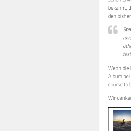
bekannt, d
den bisher
Ste
Riv
oth
tes
Wenn die N
Album bei
course to
Wir danke