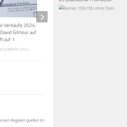
yl-Verkäufe 2024: Pink Floyd auf
Pink Floyd At Pompei
 David Gilmour auf 6 und Taylor
führt europäische Alb
ft auf 1
1. JUNI 2025
 DEZEMBER 2024
rsen illegalen quellen im