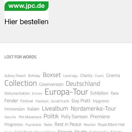
LOST FOR WORDS
Boxset
Cinema
Charity
Aubrey Powell
Birthday
Cambridge
Charts
Collection
Deutschland
Coverversion
Europa-Tour
Exhibition
Fans
Dokumentation
Echoes
Fender
Guy Pratt
Festival
Hipgnosis
Gerald Scarfe
Flashback
Livealbum
Nordamerika-Tour
Italien
Immersion
Politik
Premiere
Polly Samson
Open Air
Phil Manzanera
Rest in Peace
Progressiv
Royal Albert Hall
Radio
Reunion
Psychedelic
Stream
Studio
Soloalbum
Tickets