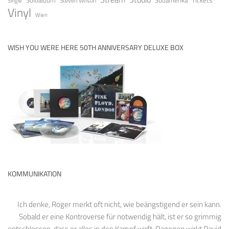
Südamerika
Steven Wilson
Single
Vinyl
Wien
WISH YOU WERE HERE 50TH ANNIVERSARY DELUXE BOX
KOMMUNIKATION
Ich denke, Roger merkt oft nicht, wie beängstigend er sein kann.
Sobald er eine Kontroverse für notwendig hält, ist er so grimmig
entschlossen, dass er alles in den Kampf wirft. Dagegen wirkt David