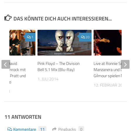
DAS KÖNNTE DICH AUCH INTERESSIEREN...
1
20
ons: David
Pink Floyd – The Division
Live at Ronnie Scott’s:
heunenrock mit
Bell 5.1 Mix (Blu-Ray)
Manzanera und David
t, Guy Pratt und
Gilmour spielen Miles
1. JULI 2014
anislao
12. FEBRUAR 2009
 2008
11 ANTWORTEN
Kommentare
11
Pingbacks
0