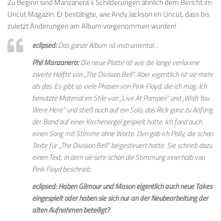
Zu Beginn sind Manzanera´s Schilderungen ähnlich dem Bericht im
Uncut Magazin. Er bestätigte, wie Andy Jackson im Uncut, dass bis
zuletzt Änderungen am Album vorgenommen wurden!
eclipsed:
Das ganze Album ist instrumental…
Phil Manzanera:
Die neue Platte ist wie die lange verlorene
zweite Hälfte von „The Division Bell“. Aber eigentlich ist sie mehr
als das. Es gibt so viele Phasen von Pink Floyd, die ich mag. Ich
benutzte Material im Stile von „Live At Pompeii“ und „Wish You
Were Here“ und stieß auch auf ein Solo, das Rick ganz zu Anfang
der Band auf einer Kirchenorgel gespielt hatte. Ich fand auch
einen Song mit Stimme ohne Worte. Den gab ich Polly, die schon
Texte für „The Division Bell“ beigesteuert hatte. Sie schrieb dazu
einen Text, in dem sie sehr schön die Stimmung innerhalb von
Pink Floyd beschrieb.
eclipsed: Haben Gilmour und Mason eigentlich auch neue Takes
eingespielt oder haben sie sich nur an der Neubearbeitung der
alten Aufnahmen beteiligt?