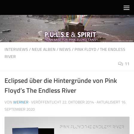
Unter dem Inhalt
INTERVIEWS
/
NEUE ALBEN
/
NEWS
/
PINK FLOYD
/
THE ENDLESS
RIVER
11
Eclipsed über die Hintergründe von Pink
Floyd’s The Endless River
VON
WERNER
· VERÖFFENTLICHT
22. OKTOBER 2014
· AKTUALISIERT
16.
SEPTEMBER 2020