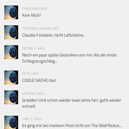
CHRISTIAN SAGT:
Kein Nick?
TORSTEN LAUMEN SAGT:
Claudia Fontaine, nicht Lafontaine.
DIETRICH SAGT:
Noch ein paar späte Gedanken von mir: Als der erste
Schlagzeugschlag...
PETE SAGT:
COOLE SACHE das!
VINCENT SAGT:
Ja leider! Und schon wieder zwei Jahre her', geht wieder
schnell.
UWE S. SAGT:
Es ging mir bei meinem Post nicht um The Wall Redux,...