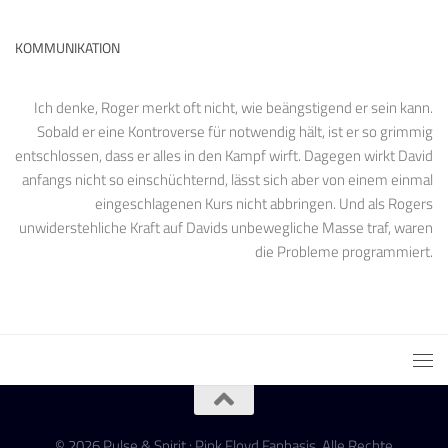
KOMMUNIKATION
Ich denke, Roger merkt oft nicht, wie beängstigend er sein kann.
Sobald er eine Kontroverse für notwendig hält, ist er so grimmig
entschlossen, dass er alles in den Kampf wirft. Dagegen wirkt David
anfangs nicht so einschüchternd, lässt sich aber von einem einmal
eingeschlagenen Kurs nicht abbringen. Und als Rogers
unwiderstehliche Kraft auf Davids unbewegliche Masse traf, waren
die Probleme programmiert.
© 2026 Pulse & Spirit : Pink Floyd Fanbasis. Alle Rechte