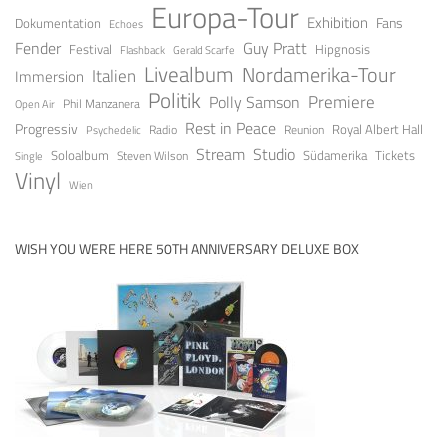
Europa-Tour
Exhibition
Fans
Dokumentation
Echoes
Guy Pratt
Fender
Festival
Hipgnosis
Gerald Scarfe
Flashback
Livealbum
Nordamerika-Tour
Italien
Immersion
Politik
Premiere
Polly Samson
Open Air
Phil Manzanera
Rest in Peace
Progressiv
Royal Albert Hall
Radio
Reunion
Psychedelic
Stream
Studio
Soloalbum
Tickets
Südamerika
Steven Wilson
Single
Vinyl
Wien
WISH YOU WERE HERE 50TH ANNIVERSARY DELUXE BOX