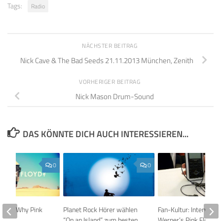
Tags:
Radio
NÄCHSTER BEITRAG
Nick Cave & The Bad Seeds 21.11.2013 München, Zenith
VORHERIGER BEITRAG
Nick Mason Drum-Sound
DAS KÖNNTE DICH AUCH INTERESSIEREN...
0
0
äume “Why Pink
Planet Rock Hörer wählen
Fan-Kultur: Interview 
“On an Island” zum besten
Werner’s Pink Floyd