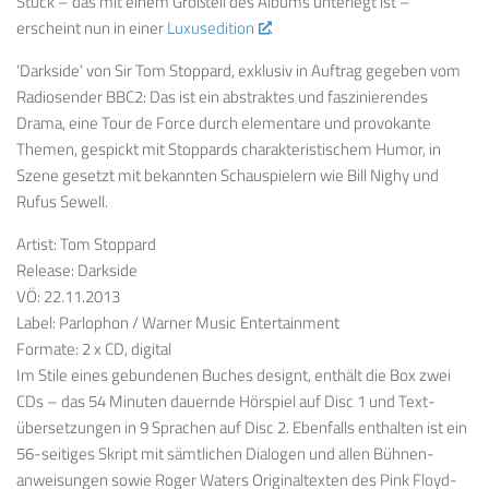
Stück – das mit einem Großteil des Albums unterlegt ist –
erscheint nun in einer
Luxusedition
.
‘Darkside’ von Sir Tom Stoppard, exklusiv in Auftrag gegeben vom
Radiosender BBC2: Das ist ein abstraktes und faszinierendes
Drama, eine Tour de Force durch elementare und provokante
Themen, gespickt mit Stoppards charakteristischem Humor, in
Szene gesetzt mit bekannten Schauspielern wie Bill Nighy und
Rufus Sewell.
Artist: Tom Stoppard
Release: Darkside
VÖ: 22.11.2013
Label: Parlophon / Warner Music Entertainment
Formate: 2 x CD, digital
Im Stile eines gebundenen Buches designt, enthält die Box zwei
CDs – das 54 Minuten dauernde Hörspiel auf Disc 1 und Text-
übersetzungen in 9 Sprachen auf Disc 2. Ebenfalls enthalten ist ein
56-seitiges Skript mit sämtlichen Dialogen und allen Bühnen-
anweisungen sowie Roger Waters Originaltexten des Pink Floyd-