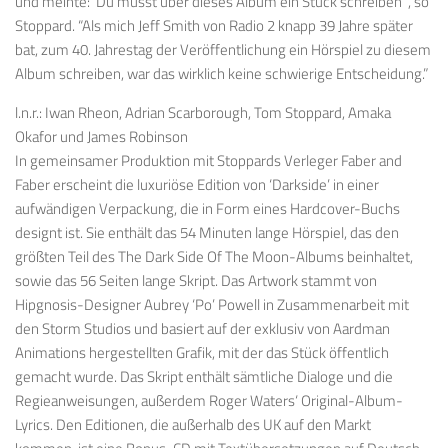
und meinte: ‘Du musst über dieses Album ein Stück schreiben’”, so
Stoppard. “Als mich Jeff Smith von Radio 2 knapp 39 Jahre später
bat, zum 40. Jahrestag der Veröffentlichung ein Hörspiel zu diesem
Album schreiben, war das wirklich keine schwierige Entscheidung.”
l.n.r.: Iwan Rheon, Adrian Scarborough, Tom Stoppard, Amaka
Okafor und James Robinson
In gemeinsamer Produktion mit Stoppards Verleger Faber and
Faber erscheint die luxuriöse Edition von ‘Darkside’ in einer
aufwändigen Verpackung, die in Form eines Hardcover-Buchs
designt ist. Sie enthält das 54 Minuten lange Hörspiel, das den
größten Teil des The Dark Side Of The Moon-Albums beinhaltet,
sowie das 56 Seiten lange Skript. Das Artwork stammt von
Hipgnosis-Designer Aubrey ‘Po’ Powell in Zusammenarbeit mit
den Storm Studios und basiert auf der exklusiv von Aardman
Animations hergestellten Grafik, mit der das Stück öffentlich
gemacht wurde. Das Skript enthält sämtliche Dialoge und die
Regieanweisungen, außerdem Roger Waters‘ Original-Album-
Lyrics. Den Editionen, die außerhalb des UK auf den Markt