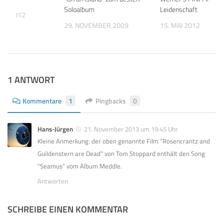
Soloalbum
Leidenschaft
UAR 2012
29. NOVEMBER 2009
15. MAI 2012
1 ANTWORT
Kommentare
1
Pingbacks
0
Hans-Jürgen
21. November 2013 um 19:45 Uhr
Kleine Anmerkung: der oben genannte Film “Rosencrantz and
Guildenstern are Dead” von Tom Stoppard enthält den Song
“Seamus” vom Album Meddle.
Antworten
SCHREIBE EINEN KOMMENTAR