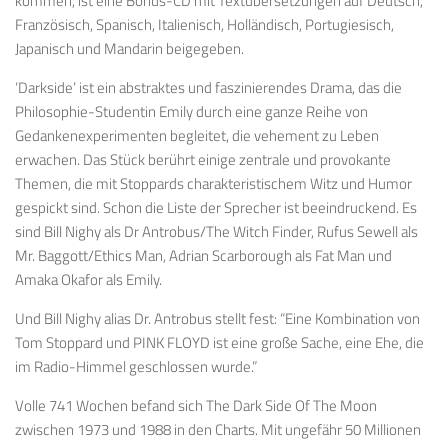
kommen, ist eine Bonus-CD mit Textübersetzungen auf Deutsch,
Französisch, Spanisch, Italienisch, Holländisch, Portugiesisch,
Japanisch und Mandarin beigegeben.
‘Darkside’ ist ein abstraktes und faszinierendes Drama, das die
Philosophie-Studentin Emily durch eine ganze Reihe von
Gedankenexperimenten begleitet, die vehement zu Leben
erwachen. Das Stück berührt einige zentrale und provokante
Themen, die mit Stoppards charakteristischem Witz und Humor
gespickt sind. Schon die Liste der Sprecher ist beeindruckend. Es
sind Bill Nighy als Dr Antrobus/The Witch Finder, Rufus Sewell als
Mr. Baggott/Ethics Man, Adrian Scarborough als Fat Man und
Amaka Okafor als Emily.
Und Bill Nighy alias Dr. Antrobus stellt fest: “Eine Kombination von
Tom Stoppard und PINK FLOYD ist eine große Sache, eine Ehe, die
im Radio-Himmel geschlossen wurde.”
Volle 741 Wochen befand sich The Dark Side Of The Moon
zwischen 1973 und 1988 in den Charts. Mit ungefähr 50 Millionen