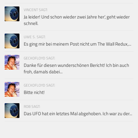
VINCENT SAGT:
Ja leider! Und schon wieder zwei Jahre her', geht wieder
schnell.
UWE S. SAGT:
Es ging mir bei meinem Post nicht um The Wall Redux,...
GECKOFLOYD SAGT:
Danke für diesen wunderschönen Bericht! Ich bin auch
froh, damals dabei...
GECKOFLOYD SAGT:
Bitte nicht!
ROB SAGT:
Das UFO hat ein letztes Mal abgehoben. Ich war zu der...