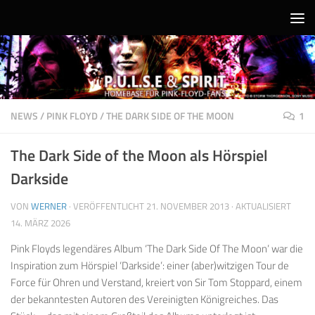
Unter dem Inhalt
NEWS
/
PINK FLOYD
/
THE DARK SIDE OF THE MOON
1
The Dark Side of the Moon als Hörspiel
Darkside
VON
WERNER
· VERÖFFENTLICHT
21. NOVEMBER 2013
· AKTUALISIERT
14. MÄRZ 2026
Pink Floyds legendäres Album ‘The Dark Side Of The Moon’ war die
Inspiration zum Hörspiel ‘Darkside’: einer (aber)witzigen Tour de
Force für Ohren und Verstand, kreiert von Sir Tom Stoppard, einem
der bekanntesten Autoren des Vereinigten Königreiches.
Das