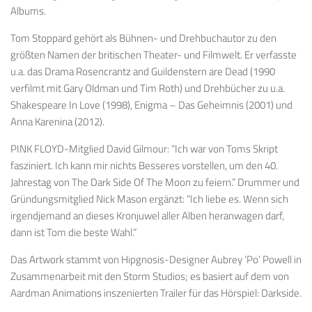
Albums.
Tom Stoppard gehört als Bühnen- und Drehbuchautor zu den
größten Namen der britischen Theater- und Filmwelt. Er verfasste
u.a. das Drama Rosencrantz and Guildenstern are Dead (1990
verfilmt mit Gary Oldman und Tim Roth) und Drehbücher zu u.a.
Shakespeare In Love (1998), Enigma – Das Geheimnis (2001) und
Anna Karenina (2012).
PINK FLOYD-Mitglied David Gilmour: “Ich war von Toms Skript
fasziniert. Ich kann mir nichts Besseres vorstellen, um den 40.
Jahrestag von The Dark Side Of The Moon zu feiern.” Drummer und
Gründungsmitglied Nick Mason ergänzt: “Ich liebe es. Wenn sich
irgendjemand an dieses Kronjuwel aller Alben heranwagen darf,
dann ist Tom die beste Wahl.”
Das Artwork stammt von Hipgnosis-Designer Aubrey ‘Po’ Powell in
Zusammenarbeit mit den Storm Studios; es basiert auf dem von
Aardman Animations inszenierten Trailer für das Hörspiel: Darkside.