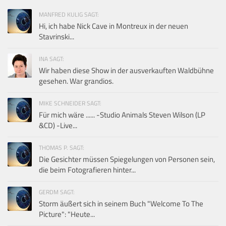
MANFRED KULIG SAGT:
Hi, ich habe Nick Cave in Montreux in der neuen
Stavrinski...
INA SAGT:
Wir haben diese Show in der ausverkauften Waldbühne
gesehen. War grandios.
MIKE SCHNEIDER SAGT:
Für mich wäre ...... -Studio Animals Steven Wilson (LP
&CD) -Live...
THOMAS P. SAGT:
Die Gesichter müssen Spiegelungen von Personen sein,
die beim Fotografieren hinter...
GERDM SAGT:
Storm äußert sich in seinem Buch "Welcome To The
Picture": "Heute...