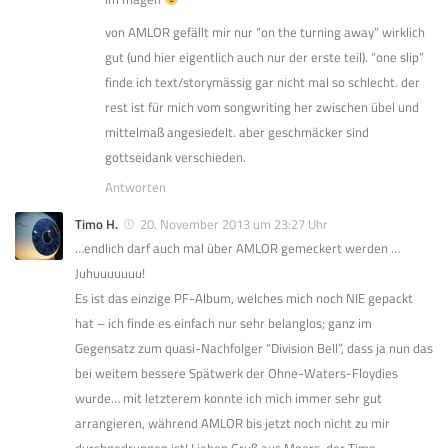
von AMLOR gefällt mir nur “on the turning away” wirklich
gut (und hier eigentlich auch nur der erste teil). “one slip”
finde ich text/storymässig gar nicht mal so schlecht. der
rest ist für mich vom songwriting her zwischen übel und
mittelmaß angesiedelt. aber geschmäcker sind
gottseidank verschieden.
Antworten
Timo H.
20. November 2013 um 23:27 Uhr
…endlich darf auch mal über AMLOR gemeckert werden …
Juhuuuuuuu!
Es ist das einzige PF-Album, welches mich noch NIE gepackt
hat – ich finde es einfach nur sehr belanglos; ganz im
Gegensatz zum quasi-Nachfolger “Division Bell”, dass ja nun das
bei weitem bessere Spätwerk der Ohne-Waters-Floydies
wurde… mit letzterem konnte ich mich immer sehr gut
arrangieren, während AMLOR bis jetzt noch nicht zu mir
durchgedrungen ist! Lieben Gruß aus Moers, der Timo