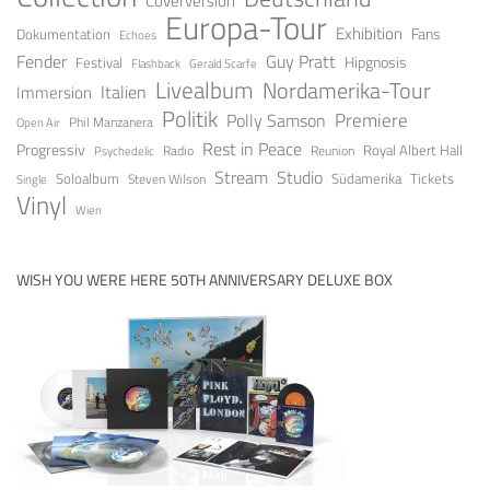
Coverversion
Europa-Tour
Exhibition
Fans
Dokumentation
Echoes
Fender
Guy Pratt
Festival
Hipgnosis
Gerald Scarfe
Flashback
Livealbum
Nordamerika-Tour
Italien
Immersion
Politik
Premiere
Polly Samson
Open Air
Phil Manzanera
Rest in Peace
Progressiv
Royal Albert Hall
Radio
Reunion
Psychedelic
Stream
Studio
Soloalbum
Tickets
Südamerika
Steven Wilson
Single
Vinyl
Wien
WISH YOU WERE HERE 50TH ANNIVERSARY DELUXE BOX