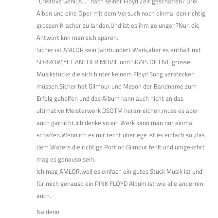
“Creative Genius….” nach seiner Floyd Zeit geschaffen? Drei
Alben und eine Oper mit dem Versuch noch einmal den richtig
grossen Kracher zu landen.Und ist es ihm gelungen?Nun die
Antwort knn man sich sparen.
Sicher ist AMLOR kein Jahrhundert Werk,aber es enthält mit
SORROW,YET ANTHER MOVIE und SIGNS OF LIVE grosse
Musikstücke die sich hinter keinem Floyd Song verstecken
müssen.Sicher hat Gilmour und Mason der Bandname zum
Erfolg geholfen und das Album kann auch nicht an das
ultimative Meisterwerk DSOTM heranreichen,muss es aber
auch garnicht.Ich denke so ein Werk kann man nur einmal
schaffen.Wenn ich es mir recht überlege ist es einfach so ,das
dem Waters die richtige Portion Gilmour fehlt und umgekehrt
mag es genauso sein.
Ich mag AMLOR,weil es einfach ein gutes Stück Musik ist und
für mich genauso ein PINK FLOYD Album ist wie alle andernm
auch.
Na denn