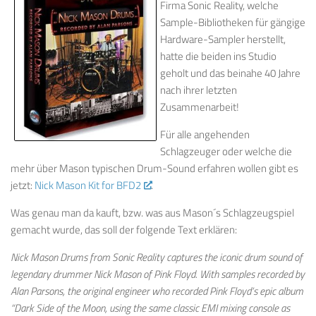
Firma Sonic Reality, welche
Sample-Bibliotheken für gängige
Hardware-Sampler herstellt,
hatte die beiden ins Studio
geholt und das beinahe 40 Jahre
nach ihrer letzten
Zusammenarbeit!
Für alle angehenden
Schlagzeuger oder welche die
mehr über Mason typischen Drum-Sound erfahren wollen gibt es
jetzt:
Nick Mason Kit for BFD2
.
Was genau man da kauft, bzw. was aus Mason´s Schlagzeugspiel
gemacht wurde, das soll der folgende Text erklären:
Nick Mason Drums from Sonic Reality captures the iconic drum sound of
legendary drummer Nick Mason of Pink Floyd. With samples recorded by
Alan Parsons, the original engineer who recorded Pink Floyd’s epic album
“Dark Side of the Moon, using the same classic EMI mixing console as