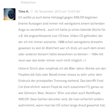
Antworten
Timo H.
26. November 2013 um 12:03 Uhr
Ich wollte ja auch keine Hetzjagd gegen AMLOR beginnen
(meine Aussagen sind immer mit wenigstens einem lachenden
Auge zu verstehen)… auch ich hatte ja schon lobende Worte für
z.B. die angeschlossene Live-CD bzw. Video-CD gefunden, bei
der ich mir immer wünsche, 1988 schon wenigstens dreizehn
gewesen zu sein (in Wahrheit war ich drei), um auch dem einen
oder anderen Konzert hätte beiwohnen zu können – 1994 mit
neun war das leider immer noch nicht möglich ;-(
Unterm Strich aber empfinde ich die 80er-Jahre-Werke von den
Floydies (ob Solo oder Band) immer etwas zu sehr unter dem
Eindruck der prinzipiellen Trennung stehend. Das betrifft Final
Cut (mal ehrlich: waren Floyd da noch zusammen??), genau so
wie Gilmours ´84er, Waters´ ´87er und eben auch Restfloyds
AMLOR. Dass Sachen darunter sind, die man sicherlich anders
wahrnimmt, wenn man bei VÖ schon lange drauf gewartet hat,