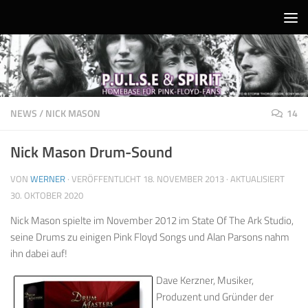
Unter dem Inhalt
NEWS
/
NICK MASON
14
Nick Mason Drum-Sound
VON
WERNER
· VERÖFFENTLICHT
18. NOVEMBER 2013
· AKTUALISIERT
30. OKTOBER 2020
Nick Mason spielte im November 2012 im State Of The Ark Studio,
seine Drums zu einigen Pink Floyd Songs und Alan Parsons nahm
ihn dabei auf!
Dave Kerzner, Musiker,
Produzent und Gründer der