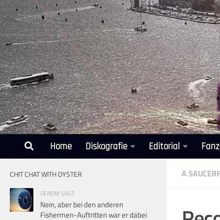
Unter dem Inhalt
Home
Diskografie
Editorial
Fanz
A SAUCERF
CHIT CHAT WITH OYSTER
GERDM SAGT:
Nein, aber bei den anderen
Reco
Fishermen-Auftritten war er dabei