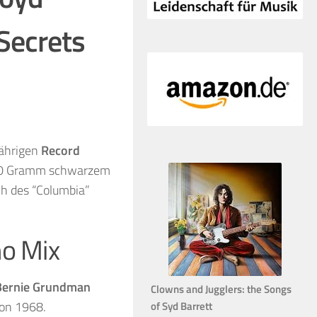
 Secrets
jährigen
Record
 180 Gramm schwarzem
ich des “Columbia”
no Mix
Bernie Grundman
Clowns and Jugglers: the Songs
on 1968.
of Syd Barrett