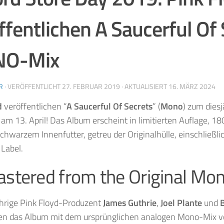
ffentlichen A Saucerful Of
O-Mix
R
· VERÖFFENTLICHT
27. FEBRUAR 2019
· AKTUALISIERT
16. MÄRZ 2024
d
veröffentlichen “
A Saucerful Of Secrets
” (
Mono
) zum dies
am 13. April! Das Album erscheint in limitierten Auflage,
schwarzem Innenfutter, getreu der Originalhülle, einschließl
Label.
stered from the Original Mo
ährige Pink Floyd-Produzent
James Guthrie
,
Joel Plante
und
en das Album mit dem ursprünglichen analogen Mono-Mix v