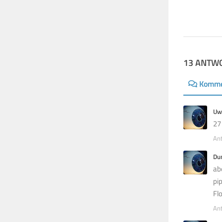
4. MÄRZ 2015
13 ANTW
Komme
Uw
27
An
Du
ab
pi
Fl
An