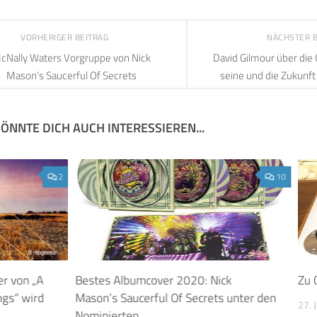
VORHERIGER BEITRAG
NÄCHSTER 
cNally Waters Vorgruppe von Nick
David Gilmour über die 
Mason’s Saucerful Of Secrets
seine und die Zukunft
ÖNNTE DICH AUCH INTERESSIEREN...
2
10
r von „A
Bestes Albumcover 2020: Nick
Zu 
ngs“ wird
Mason’s Saucerful Of Secrets unter den
27. 
Nominierten