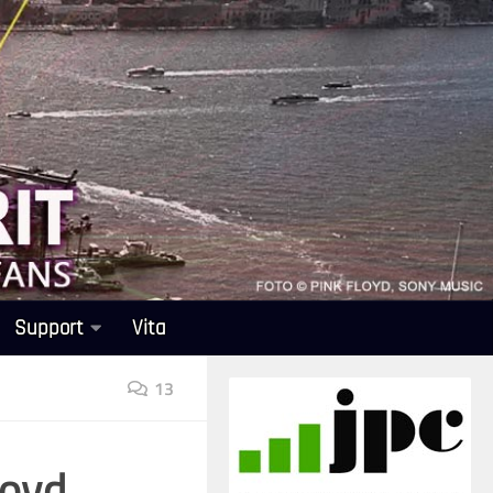
Support
Vita
13
loyd