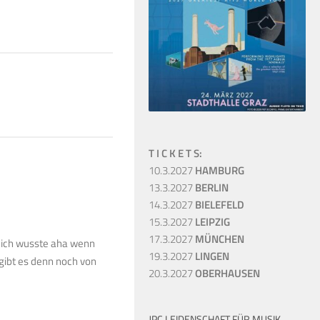
20. MÄRZ 2024
T I C K E T S:
10.3.2027
HAMBURG
13.3.2027
BERLIN
14.3.2027
BIELEFELD
15.3.2027
LEIPZIG
17.3.2027
MÜNCHEN
o ich wusste aha wenn
19.3.2027
LINGEN
gibt es denn noch von
20.3.2027
OBERHAUSEN
JPC LEIDENSCHAFT FÜR MUSIK