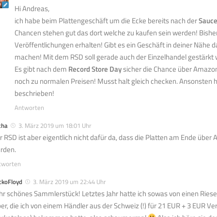
Hi Andreas,
ich habe beim Plattengeschäft um die Ecke bereits nach der
Sauce
Chancen stehen gut das dort welche zu kaufen sein werden! Bisher 
Veröffentlichungen erhalten! Gibt es ein Geschäft in deiner Nähe 
machen! Mit dem RSD soll gerade auch der Einzelhandel gestärkt
Es gibt nach dem
Record Store Day
sicher die Chance über Amazon
noch zu normalen Preisen! Musst halt gleich checken. Ansonsten h
beschrieben!
Antworten
cha
3. März 2019 um 18:01 Uhr
r RSD ist aber eigentlich nicht dafür da, dass die Platten am Ende über 
rden.
tworten
ckoFloyd
3. März 2019 um 22:44 Uhr
hr schönes Sammlerstück! Letztes Jahr hatte ich sowas von einen Ries
per, die ich von einem Händler aus der Schweiz (!) für 21 EUR + 3 EUR 