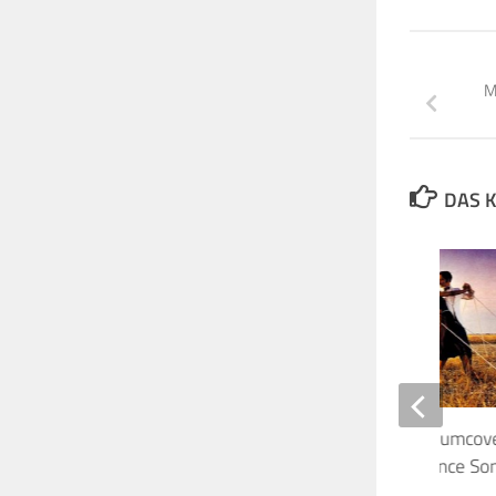
M
DAS K
Das Haus auf dem Albumcove
Collection of Great Dance So
versteigert.