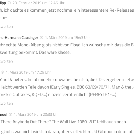
lipp
28. Februar 2019 um 12:46 Uhr
h, ich dachte es kommen jetzt nochmal ein interessantere Re-Releases 
hoes…
tworten
ns-Hermann Causinger
1. März 2019 um 15:43 Uhr
hr echte Mono-Alben gibts nicht von Floyd. Ich wünsche mir, dass die Ea
swertung bekommt. Das wäre klasse.
tworten
1. März 2019 um 17:26 Uhr
Y auf Vinyl erscheint mir eher unwahrscheinlich, die CD’s ergeben in e
elleicht werden Teile davon (Early Singles, BBC 68/69/70/71, Man & the 
briskie Outtakes, KQED…) einzeln veröffentlicht (PFREYLP1-…).
tworten
nuel
1. März 2019 um 20:33 Uhr
s There Anybody Out There? The Wall Live 1980–81” fehlt auch noch.
h glaub zwar nicht wirklich daran, aber vielleicht rückt Gilmour in dem I