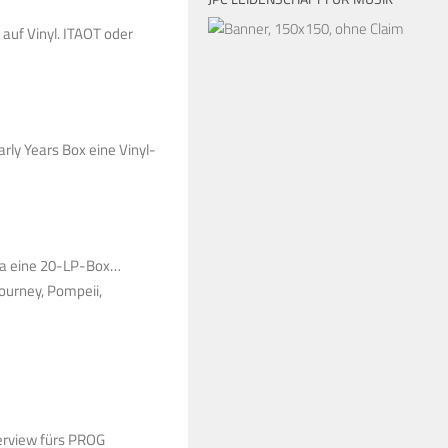
auf Vinyl. ITAOT oder
rly Years Box eine Vinyl-
twa eine 20-LP-Box…
Journey, Pompeii,
nterview fürs PROG