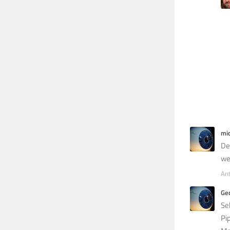
mi
De
we
An
Ge
Se
Pi