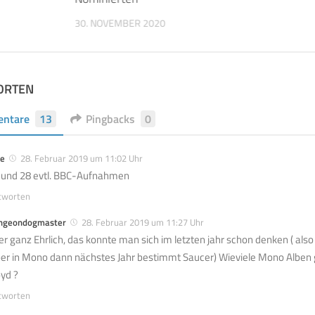
30. NOVEMBER 2020
ORTEN
ntare
13
Pingbacks
0
e
28. Februar 2019 um 11:02 Uhr
 und 28 evtl. BBC-Aufnahmen
tworten
ngeondogmaster
28. Februar 2019 um 11:27 Uhr
er ganz Ehrlich, das konnte man sich im letzten jahr schon denken ( als
per in Mono dann nächstes Jahr bestimmt Saucer) Wieviele Mono Alben 
oyd ?
tworten