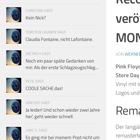
CHRISTIAN SAGT:
verö
Kein Nick?
MON
TORSTEN LAUMEN SAGT:
Claudia Fontaine, nicht Lafontaine.
DIETRICH SAGT:
VON
WERNE
Noch ein paar späte Gedanken von
Pink Floy
mir: Als der erste Schlagzeugschlag...
Store Day
PETE SAGT:
Vinyl mit 
COOLE SACHE das!
Logos und 
VINCENT SAGT:
Rema
Ja leider! Und schon wieder zwei Jahre
her', geht wieder schnell.
Der langj
UWE S. SAGT:
remastert
Es ging mir bei meinem Post nicht um