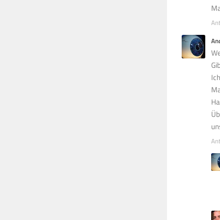
Ma
An
An
We
Gi
Ic
Ma
Ha
Üb
un
An