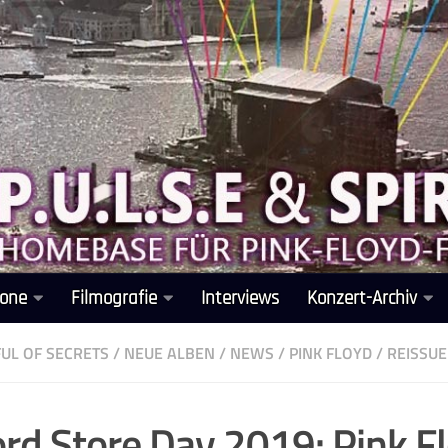
one
Filmografie
Interviews
Konzert-Archiv
UL OF SECRETS
/
NEUE ALBEN
/
NEWS
/
PINK FLOYD
/
REISSUE
rd Store Day 2019: Pink F