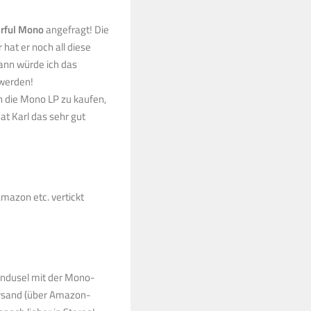
rful Mono
angefragt! Die
hat er noch all diese
dann würde ich das
 werden!
 die Mono LP zu kaufen,
at Karl das sehr gut
Amazon etc. vertickt
endusel mit der Mono-
Versand (über Amazon-