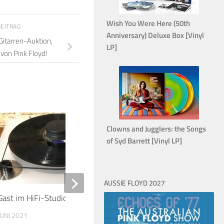
Wish You Were Here (50th
BEITRAG
Anniversary) Deluxe Box [Vinyl
Gitarren-Auktion,
LP]
 von Pink Floyd!
16
Clowns and Jugglers: the Songs
of Syd Barrett [Vinyl LP]
AUSSIE FLOYD 2027
Gast im HiFi-Studio Stenz
RPWL veröffenlichen 
Live Crime’ auf Blu-Ray
JUNI 2021