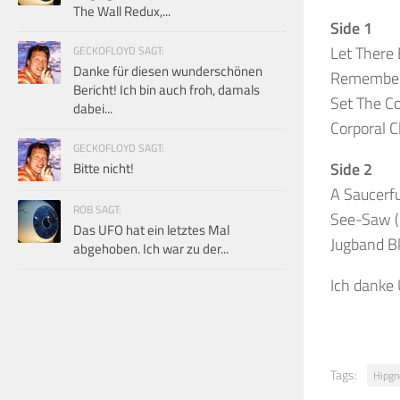
The Wall Redux,...
Side 1
Let There 
GECKOFLOYD SAGT:
Danke für diesen wunderschönen
Remember 
Bericht! Ich bin auch froh, damals
Set The Co
dabei...
Corporal C
GECKOFLOYD SAGT:
Side 2
Bitte nicht!
A Saucerfu
ROB SAGT:
See-Saw (
Das UFO hat ein letztes Mal
Jugband Bl
abgehoben. Ich war zu der...
Ich danke 
Tags:
Hipgn