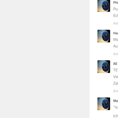
Phi
Pu
Ec
An
Ha
Me
Au
An
AE
TE
Vi
Za
An
Ma
“I
Ic