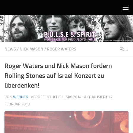
Unter dem Inhalt
NEWS
/
NICK MASON
/
ROGER WATERS
3
Roger Waters und Nick Mason fordern
Rolling Stones auf Israel Konzert zu
überdenken!
VON
WERNER
· VERÖFFENTLICHT
1. MAI 2014
· AKTUALISIERT
17.
FEBRUAR 2018