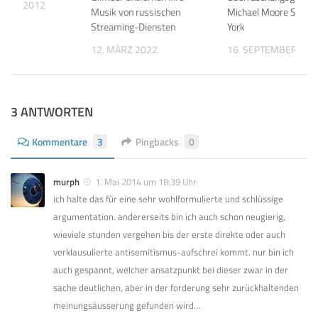
MBER 2012
Musik von russischen
Michael Moore Show 
Streaming-Diensten
York
12. MÄRZ 2022
16. SEPTEMBER 201
3 ANTWORTEN
Kommentare
3
Pingbacks
0
murph
1. Mai 2014 um 18:39 Uhr
ich halte das für eine sehr wohlformulierte und schlüssige
argumentation. andererseits bin ich auch schon neugierig,
wieviele stunden vergehen bis der erste direkte oder auch
verklausulierte antisemitismus-aufschrei kommt. nur bin ich
auch gespannt, welcher ansatzpunkt bei dieser zwar in der
sache deutlichen, aber in der forderung sehr zurückhaltenden
meinungsäusserung gefunden wird…