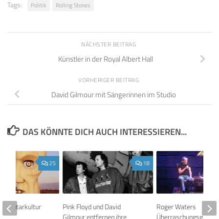
Tags:
Politik
Rolling Stones
NÄCHSTER BEITRAG
Künstler in der Royal Albert Hall
VORHERIGER BEITRAG
David Gilmour mit Sängerinnen im Studio
DAS KÖNNTE DICH AUCH INTERESSIEREN...
25
18
mmentarkultur
Pink Floyd und David
Roger Waters
Gilmour entfernen ihre
Überraschungsgast be