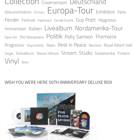
Collection
Deutschland
Coverversion
Europa-Tour
Exhibition
Fans
Dokumentation
Echoes
Fender
Guy Pratt
Festival
Hipgnosis
Gerald Scarfe
Flashback
Livealbum
Nordamerika-Tour
Italien
Immersion
Politik
Premiere
Polly Samson
Open Air
Phil Manzanera
Rest in Peace
Progressiv
Royal Albert Hall
Radio
Reunion
Psychedelic
Stream
Studio
Soloalbum
Tickets
Südamerika
Steven Wilson
Single
Vinyl
Wien
WISH YOU WERE HERE 50TH ANNIVERSARY DELUXE BOX