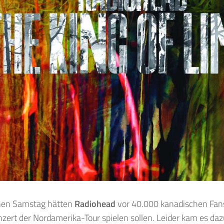
nen Samstag hätten
Radiohead
vor 40.000 kanadischen Fans 
nzert der Nordamerika-Tour spielen sollen. Leider kam es daz