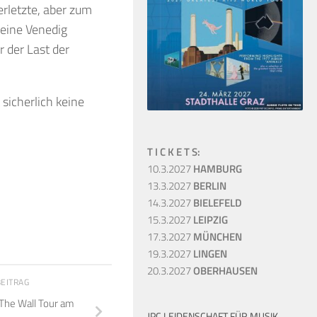
erletzte, aber zum
eine Venedig
 der Last der
sicherlich keine
T I C K E T S:
10.3.2027
HAMBURG
13.3.2027
BERLIN
14.3.2027
BIELEFELD
15.3.2027
LEIPZIG
17.3.2027
MÜNCHEN
19.3.2027
LINGEN
20.3.2027
OBERHAUSEN
BEITRAG
 The Wall Tour am
JPC LEIDENSCHAFT FÜR MUSIK