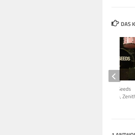
DAS K
Nick Cave & The Bad Seeds
21.11.2013 München, Zenit
22. NOVEMBER 2013
1 ANTWO