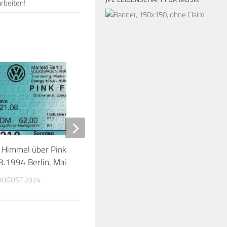
rbeiten!
30
 Himmel über Pink Floyd –
Heavy Psychedelic: Ki
8.1994 Berlin, Maifeld
4.7.2025 Salzburg, R
 AUGUST 2024
7. JULI 2025