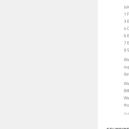
Jul
1 
3 
4 
6 
7 
9 
We
su
da
We
Bi
We
th
An