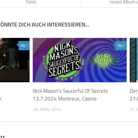
Fans!
neuen Album a
ÖNNTE DICH AUCH INTERESSIEREN...
1
0
Nick Mason’s Saucerful Of Secrets
Der
h
13.7.2024 Montreux, Casino
21.
18. APRIL 2024
21.
RT