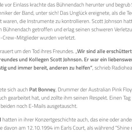
de vor Einlass krachte das Bühnendach herunter und begrub
iker der Band, unter sich! Das Unglück ereignete, als die T
t waren, die Instrumente zu kontrollieren. Scott Johnson hat
 Bühnendach getroffen und erlag seinen schweren Verletzu
-Crew-Mitglieder wurden verletzt.
rauert um den Tod ihres Freundes. „
Wir sind alle erschütter
reundes und Kollegen Scott Johnson. Er war ein liebensw
ustig und immer bereit, anderen zu helfen”
, schrieb Radioh
ete sich auch
Pat Bonney
, Drummer der Australian Pink Floyd
ch gearbeitet hat, und zollte ihm seinen Respekt. Einen Tag
 beiden noch E-Mails ausgetauscht.
d
hatten in ihrer Konzertgeschichte auch, das eine oder ande
e davon am 12.10.1994 im Earls Court, als während “Shine 