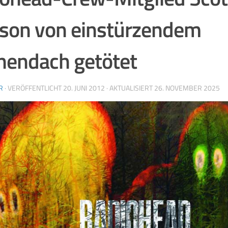
son von einstürzendem
endach getötet
R
· VERÖFFENTLICHT
20. JUNI 2012
· AKTUALISIERT
26. NOVEMBER 2025