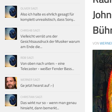
OLIVER SAGT:
John
Also ich halte es ehrlich gesagt für
komplett unrealistisch, dass Sony...
Bühn
CHRISHB SAGT:
Vielleicht verrät uns der
Gesichtsausdruck der Musiker warum
VON
WERNE
am Ende die...
ROB SAGT:
Von oben nach unten: - eine
Telecaster - weißer Fender Bass...
WERNER SAGT:
Ge jetzt hearst auf :-)
CHRISTIAN SAGT:
Das wirkt nur so - wenn man genau
hinsieht, dann bemerkt...