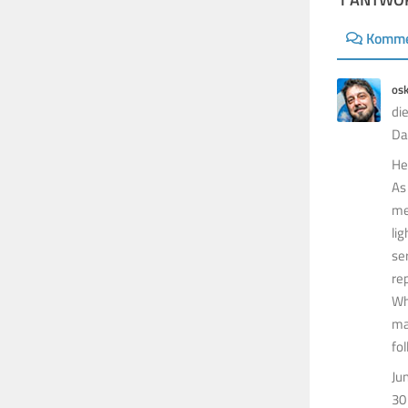
Komme
os
di
Da
He
As
me
li
se
re
Wh
ma
fo
Ju
30