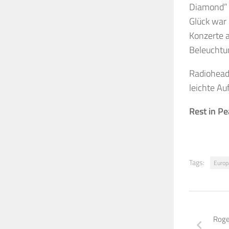
Diamond” e
Glück war
Konzerte a
Beleuchtun
Radiohead 
leichte Au
Rest in Pe
Tags:
Europ
Roge