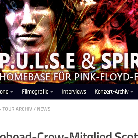
one
Filmografie
Interviews
Konzert-Archiv
& TOUR ARCHIV
/
NEWS
ohead-Crew-Mitglied Scot