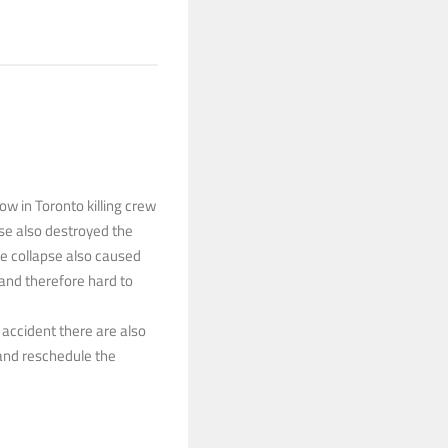
ow in Toronto killing crew
se also destroyed the
he collapse also caused
and therefore hard to
e accident there are also
 and reschedule the