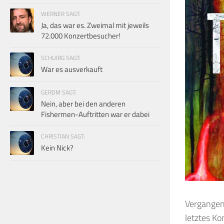
WERNER SAGT:
Ja, das war es. Zweimal mit jeweils
72.000 Konzertbesucher!
SCHUIRG SAGT:
War es ausverkauft
GERDM SAGT:
Nein, aber bei den anderen
Fishermen-Auftritten war er dabei
CHRISTIAN SAGT:
Kein Nick?
Vergange
letztes Ko