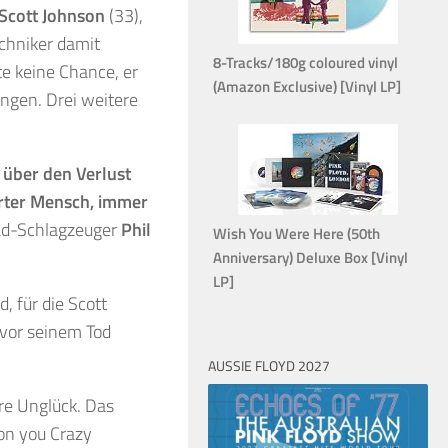
Scott Johnson
(33),
echniker damit
8-Tracks/180g coloured vinyl
te keine Chance, er
(Amazon Exclusive) [Vinyl LP]
ngen. Drei weitere
t über den Verlust
erter Mensch, immer
ead-Schlagzeuger
Phil
Wish You Were Here (50th
Anniversary) Deluxe Box [Vinyl
LP]
, für die Scott
 vor seinem Tod
AUSSIE FLOYD 2027
re Unglück. Das
on you Crazy