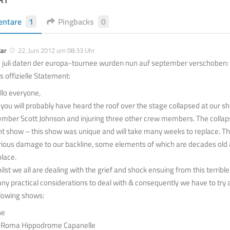
ntare
1
Pingbacks
0
kar
22. Juni 2012 um 08:33 Uhr
e juli daten der europa-tournee wurden nun auf september verschoben:
s offizielle Statement:
llo everyone,
 you will probably have heard the roof over the stage collapsed at our sh
mber Scott Johnson and injuring three other crew members. The collap
ght show – this show was unique and will take many weeks to replace. T
rious damage to our backline, some elements of which are decades old 
place.
ilst we all are dealing with the grief and shock ensuing from this terribl
ny practical considerations to deal with & consequently we have to try
llowing shows:
ne
 Roma Hippodrome Capanelle