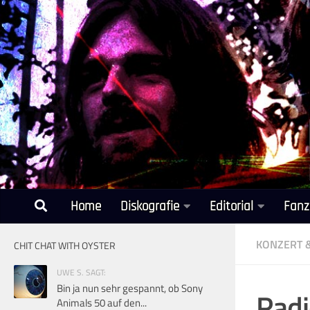
Unter dem Inhalt
Home
Diskografie
Editorial
Fanz
KONZERT 
CHIT CHAT WITH OYSTER
UWE S. SAGT:
Bin ja nun sehr gespannt, ob Sony
Radi
Animals 50 auf den...