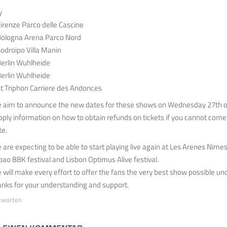
y
Firenze Parco delle Cascine
Bologna Arena Parco Nord
Codroipo Villa Manin
Berlin Wuhlheide
Berlin Wuhlheide
St Triphon Carriere des Andonces
 aim to announce the new dates for these shows on Wednesday 27th of 
pply information on how to obtain refunds on tickets if you cannot com
te.
 are expecting to be able to start playing live again at Les Arenes Nimes
lbao BBK festival and Lisbon Optimus Alive festival.
 will make every effort to offer the fans the very best show possible u
anks for your understanding and support.
tworten