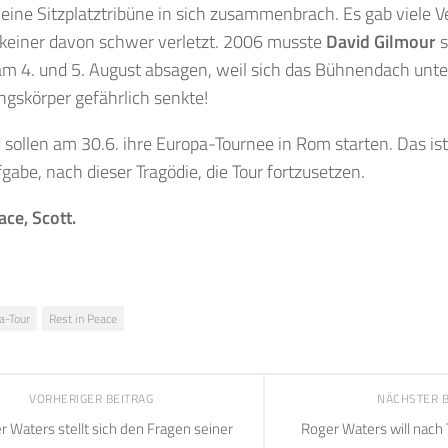
ine Sitzplatztribüne in sich zusammenbrach. Es gab viele V
 keiner davon schwer verletzt. 2006 musste
David Gilmour
s
m 4. und 5. August absagen, weil sich das Bühnendach unter
gskörper gefährlich senkte!
sollen am 30.6. ihre Europa-Tournee in Rom starten. Das ist 
fgabe, nach dieser Tragödie, die Tour fortzusetzen.
ace, Scott.
a-Tour
Rest in Peace
VORHERIGER BEITRAG
NÄCHSTER 
r Waters stellt sich den Fragen seiner
Roger Waters will nach