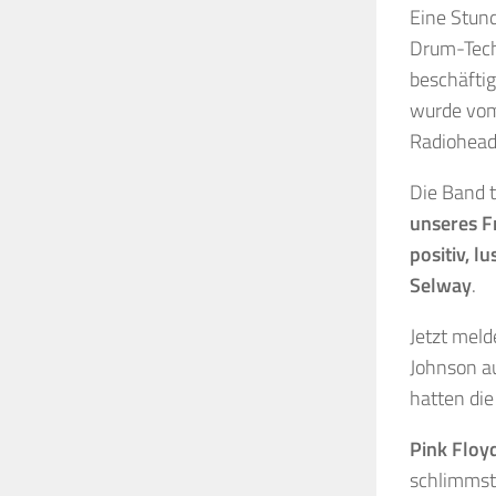
Eine Stun
Drum-Techn
beschäftig
wurde vom
Radiohead
Die Band t
unseres F
positiv, l
Selway
.
Jetzt meld
Johnson au
hatten die
Pink Floy
schlimmst