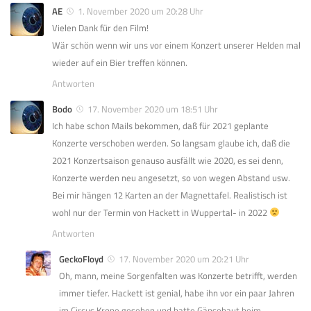
AE
1. November 2020 um 20:28 Uhr
Vielen Dank für den Film!
Wär schön wenn wir uns vor einem Konzert unserer Helden mal
wieder auf ein Bier treffen können.
Antworten
Bodo
17. November 2020 um 18:51 Uhr
Ich habe schon Mails bekommen, daß für 2021 geplante
Konzerte verschoben werden. So langsam glaube ich, daß die
2021 Konzertsaison genauso ausfällt wie 2020, es sei denn,
Konzerte werden neu angesetzt, so von wegen Abstand usw.
Bei mir hängen 12 Karten an der Magnettafel. Realistisch ist
wohl nur der Termin von Hackett in Wuppertal- in 2022
Antworten
GeckoFloyd
17. November 2020 um 20:21 Uhr
Oh, mann, meine Sorgenfalten was Konzerte betrifft, werden
immer tiefer. Hackett ist genial, habe ihn vor ein paar Jahren
im Circus Krone gesehen und hatte Gänsehaut beim