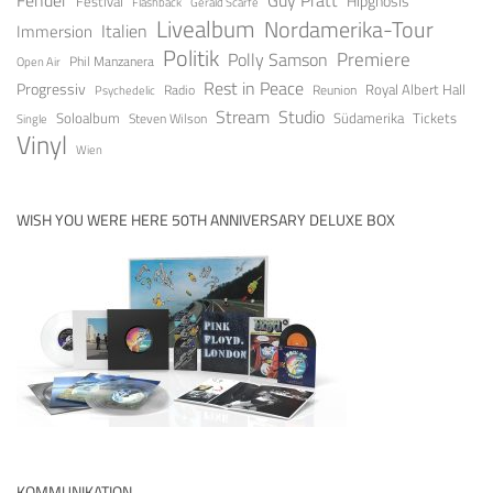
Fender
Guy Pratt
Festival
Hipgnosis
Gerald Scarfe
Flashback
Livealbum
Nordamerika-Tour
Italien
Immersion
Politik
Premiere
Polly Samson
Open Air
Phil Manzanera
Rest in Peace
Progressiv
Royal Albert Hall
Radio
Reunion
Psychedelic
Stream
Studio
Soloalbum
Tickets
Südamerika
Steven Wilson
Single
Vinyl
Wien
WISH YOU WERE HERE 50TH ANNIVERSARY DELUXE BOX
KOMMUNIKATION