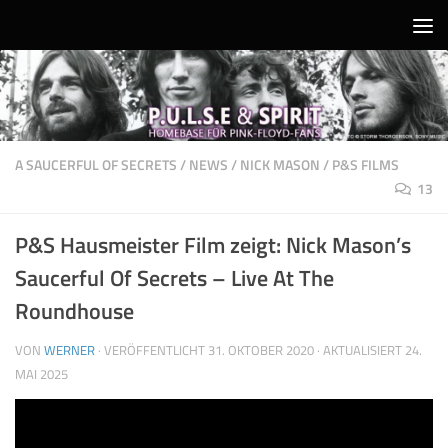
Unter dem Inhalt
A SAUCERFUL OF SECRETS
/
NEWS
/
NICK MASON
/
P&S FILMS
13
P&S Hausmeister Film zeigt: Nick Mason’s
Saucerful Of Secrets – Live At The
Roundhouse
VON
WERNER
· VERÖFFENTLICHT
31. OKTOBER 2020
· AKTUALISIERT
24.
MAI 2025