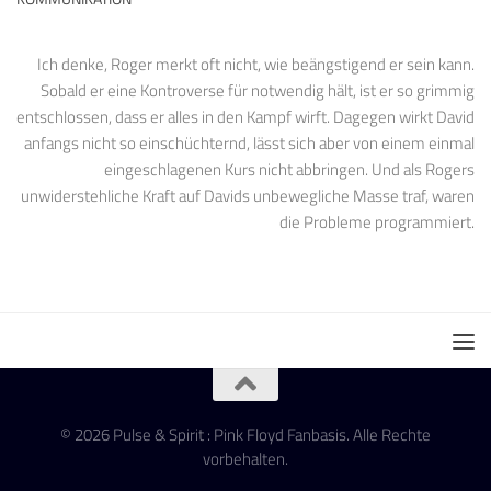
Ich denke, Roger merkt oft nicht, wie beängstigend er sein kann.
Sobald er eine Kontroverse für notwendig hält, ist er so grimmig
entschlossen, dass er alles in den Kampf wirft. Dagegen wirkt David
anfangs nicht so einschüchternd, lässt sich aber von einem einmal
eingeschlagenen Kurs nicht abbringen. Und als Rogers
unwiderstehliche Kraft auf Davids unbewegliche Masse traf, waren
die Probleme programmiert.
© 2026 Pulse & Spirit : Pink Floyd Fanbasis. Alle Rechte
vorbehalten.