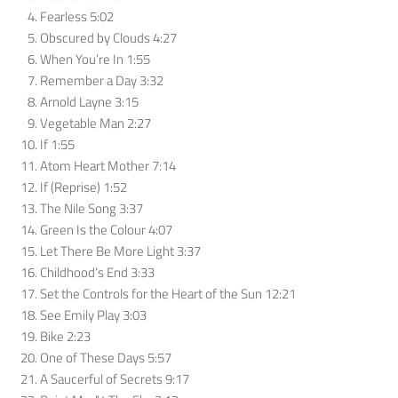
Fearless 5:02
Obscured by Clouds 4:27
When You’re In 1:55
Remember a Day 3:32
Arnold Layne 3:15
Vegetable Man 2:27
If 1:55
Atom Heart Mother 7:14
If (Reprise) 1:52
The Nile Song 3:37
Green Is the Colour 4:07
Let There Be More Light 3:37
Childhood’s End 3:33
Set the Controls for the Heart of the Sun 12:21
See Emily Play 3:03
Bike 2:23
One of These Days 5:57
A Saucerful of Secrets 9:17