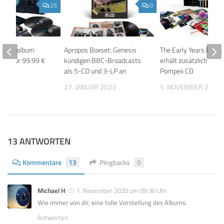
25
0
 – Livealbum
Apropos Boxset: Genesis
The Early Years Boxse
Box für 99.99 €
kündigen BBC-Broadcasts
erhält zusätzlich Live 
als 5-CD und 3-LP an
Pompeii CD
 2018
27. JANUAR 2023
5. NOVEMBER 2016
13 ANTWORTEN
Kommentare
13
Pingbacks
0
Michael H
1. November 2020 um 09:30 Uhr
Wie immer von dir, eine tolle Vorstellung des Albums.
Antworten