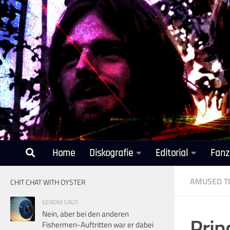
Unter dem Inhalt
Home
Diskografie
Editorial
Fanz
AMUSED T
CHIT CHAT WITH OYSTER
GERDM SAGT:
Nein, aber bei den anderen
Prin
Fishermen-Auftritten war er dabei