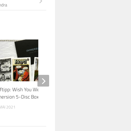
ndra
8
ftipp: Wish You Were Here –
Zu Gast im HiFi-Studi
ersion 5-Disc Boxset
27. JUNI 2021
MAI 2021