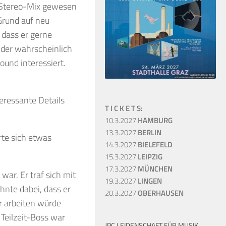
e Stereo-Mix gewesen
 Grund auf neu
 dass er gerne
 der wahrscheinlich
ound interessiert.
eressante Details
T I C K E T S:
10.3.2027
HAMBURG
13.3.2027
BERLIN
rte sich etwas
14.3.2027
BIELEFELD
15.3.2027
LEIPZIG
17.3.2027
MÜNCHEN
war. Er traf sich mit
19.3.2027
LINGEN
hnte dabei, dass er
20.3.2027
OBERHAUSEN
r arbeiten würde
Teilzeit-Boss war
JPC LEIDENSCHAFT FÜR MUSIK