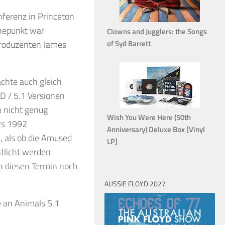
onferenz in Princeton
öhepunkt war
Clowns and Jugglers: the Songs
 Produzenten James
of Syd Barrett
achte auch gleich
D / 5.1 Versionen
 nicht genug
Wish You Were Here (50th
ers 1992
Anniversary) Deluxe Box [Vinyl
, als ob die Amused
LP]
tlicht werden
h diesen Termin noch
AUSSIE FLOYD 2027
e an Animals 5.1