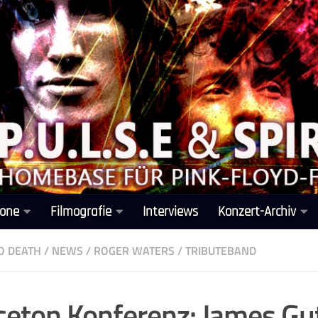
one
Filmografie
Interviews
Konzert-Archiv
O DEATH
/
NEWS
/
ROGER WATERS
/
TRIBUTEBAND
ceton Konferenz: James Gu