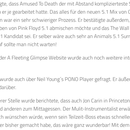
agte, dass Amused To Death der mit Abstand kompliziertest
 er je gearbeitet hatte. Das alles für den neuen 5.1 Mix von
 war ein sehr schwieriger Prozess. Er bestätigte außerdem,
lben von Pink Floyd 5.1 abmischen möchte und das The Wall
1 Kandidat sei. Er selber wäre auch sehr an Animals 5.1 Surr
f sollte man nicht warten!
er A Fleeting Glimpse Website wurde auch noch weitere int
 wurde auch über Neil Young´s PONO Player gefragt. Er äuße
darüber.
rer Stelle wurde berichtete, dass auch Jon Carin in Princeton 
d anderen zum Mittagessen. Der Mulit-Instrumentalist erwä
ch wünschen würde, wenn sein Teilzeit-Boss etwas schnelle
er bisher gemacht habe, das wäre ganz wunderbar! Mit dem 