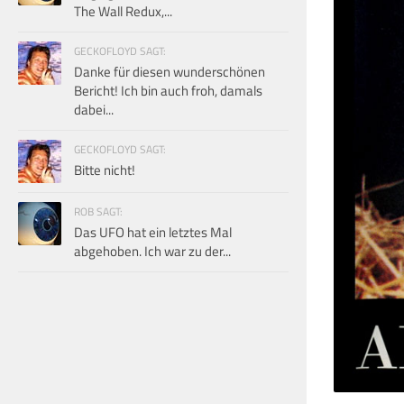
The Wall Redux,...
GECKOFLOYD SAGT:
Danke für diesen wunderschönen
Bericht! Ich bin auch froh, damals
dabei...
GECKOFLOYD SAGT:
Bitte nicht!
ROB SAGT:
Das UFO hat ein letztes Mal
abgehoben. Ich war zu der...