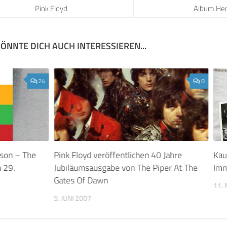
Pink Floyd
Album He
ÖNNTE DICH AUCH INTERESSIEREN...
24
0
son – The
Pink Floyd veröffentlichen 40 Jahre
Kau
 29.
Jubiläumsausgabe von The Piper At The
Imm
Gates Of Dawn
11. 
5. JUNI 2007