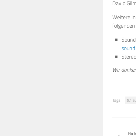
David Gil
Weitere In
folgenden 
Sound
sound
Stereo
Wir danke
Tags:
5.1 S
Nic