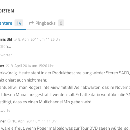
ORTEN
ntare
14
Pingbacks
0
nis Uhl
8. April 2014 um 11:25 Uhr
dlich…
tworten
ver
8. April 2014 um 15:26 Uhr
rkwürdig. Heute steht in der Produktbeschreibung wieder Stereo SACD,
nktioniert auch nicht mehr.
entuell will man Rogers Interview mit Bill Weir abwarten, das im Nove
d diesen Monat ausgestrahlt werden soll. Er hatte darin wohl über die
stätigt, dass es einen Multichannel Mix geben wird.
tworten
iner
16. April 2014 um 11:11 Uhr
h wäre erfreut, wenn Roger mal bald was zur Tour DVD sagen würde, so