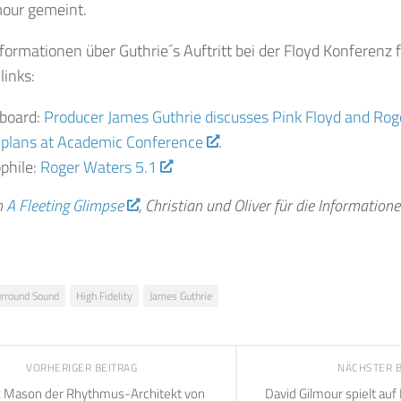
mour gemeint.
formationen über Guthrie´s Auftritt bei der Floyd Konferenz f
links:
board:
Producer James Guthrie discusses Pink Floyd and Ro
 plans at Academic Conference
.
phile:
Roger Waters 5.1
n
A Fleeting Glimpse
, Christian und Oliver für die Informatione
urround Sound
High Fidelity
James Guthrie
VORHERIGER BEITRAG
NÄCHSTER 
k Mason der Rhythmus-Architekt von
David Gilmour spielt au