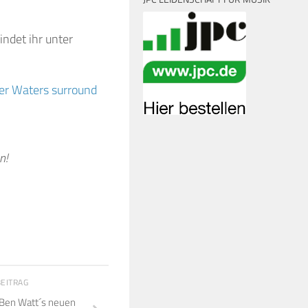
indet ihr unter
ger Waters surround
n!
BEITRAG
f Ben Watt´s neuen