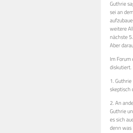
Guthrie s
sei an dem
aufzubauen
weitere A
nächste 5.
Aber darau
Im Forum d
diskutiert.
1. Guthrie
skeptisch 
2. An ande
Guthrie un
es sich au
denn was 