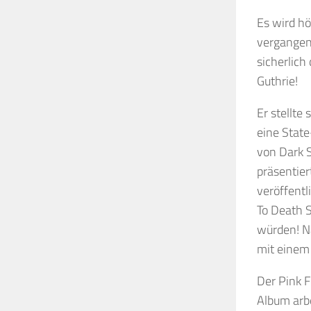
Es wird hö
vergangen
sicherlich
Guthrie!
Er stellte
eine Stat
von Dark 
präsentier
veröffentl
To Death 
würden! N
mit einem
Der Pink 
Album arb