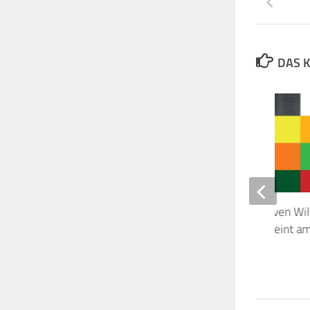
DAS K
Neues Album von Steven Wil
Harmony Codex erscheint am
September
29. SEPTEMBER 2023