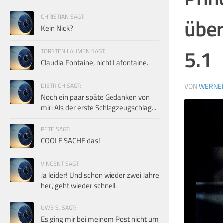
CHRISTIAN SAGT:
über
Kein Nick?
5.1
TORSTEN LAUMEN SAGT:
Claudia Fontaine, nicht Lafontaine.
DIETRICH SAGT:
VON
WERNE
Noch ein paar späte Gedanken von
mir: Als der erste Schlagzeugschlag...
PETE SAGT:
COOLE SACHE das!
VINCENT SAGT:
Ja leider! Und schon wieder zwei Jahre
her', geht wieder schnell.
UWE S. SAGT:
Es ging mir bei meinem Post nicht um