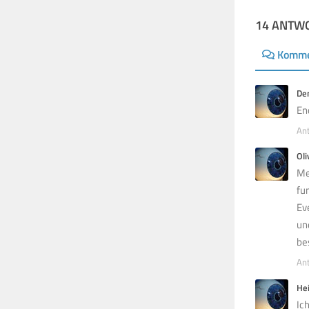
14 ANTW
Komme
Den
En
An
Oli
Me
fu
Ev
un
be
An
He
Ic