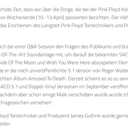
chste Zeit, dass wir über die Dinge, die bei der Pink Floyd K
es Wochenende (10.-13.April) passierten berichten. Der H
 das Erscheinen des Langzeit Pink Floyd Tontechnikers und
 sich bei einer Q&A Session den Fragen des Publikums und br
e-Of-The-Art Soundanlage mit, um darauf die bekannten SAC
Side Of The Moon und Wish You Were Here abzuspielen! Dem
te er die noch unveröffentlichte 5.1 Version von Roger Wat
ichten Album Amused To Death. Derzeit scheint es so zu sein
SACD 5.1 und Doppel-Vinyl Versionen im September veröffen
achdem aber schon einige Male verschoben wurde würde ic
 Fragezeichen versehen!
Floyd Tontechniker und Produzent James Guthrie würde gern
eiten