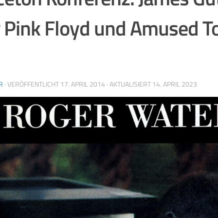
 Pink Floyd und Amused T
R
· VERÖFFENTLICHT
17. APRIL 2014
· AKTUALISIERT
14. APRIL 2023