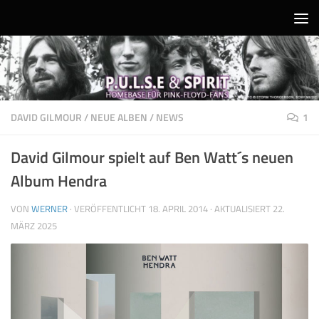
Unter dem Inhalt
DAVID GILMOUR
/
NEUE ALBEN
/
NEWS
1
David Gilmour spielt auf Ben Watt´s neuen
Album Hendra
VON
WERNER
· VERÖFFENTLICHT
18. APRIL 2014
· AKTUALISIERT
22.
MÄRZ 2025