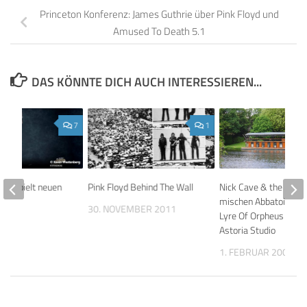
Princeton Konferenz: James Guthrie über Pink Floyd und
Amused To Death 5.1
DAS KÖNNTE DICH AUCH INTERESSIEREN...
7
1
our spielt neuen
Pink Floyd Behind The Wall
Nick Cave & the Bad 
mischen Abbatoir Blu
30. NOVEMBER 2011
Lyre Of Orpheus Albu
015
Astoria Studio
1. FEBRUAR 2005