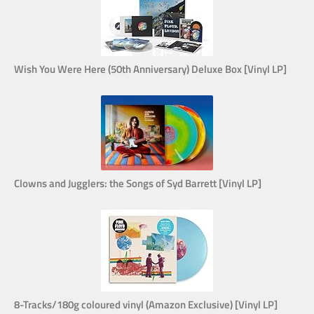
Wish You Were Here (50th Anniversary) Deluxe Box [Vinyl LP]
Clowns and Jugglers: the Songs of Syd Barrett [Vinyl LP]
8-Tracks/180g coloured vinyl (Amazon Exclusive) [Vinyl LP]