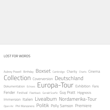
LOST FOR WORDS
Boxset
Cinema
Charity
Aubrey Powell
Birthday
Cambridge
Charts
Collection
Deutschland
Coverversion
Europa-Tour
Exhibition
Fans
Dokumentation
Echoes
Fender
Guy Pratt
Festival
Hipgnosis
Gerald Scarfe
Flashback
Livealbum
Nordamerika-Tour
Italien
Immersion
Politik
Premiere
Polly Samson
Open Air
Phil Manzanera