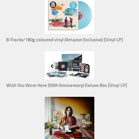
8-Tracks/180g coloured vinyl (Amazon Exclusive) [Vinyl LP]
Wish You Were Here (50th Anniversary) Deluxe Box [Vinyl LP]