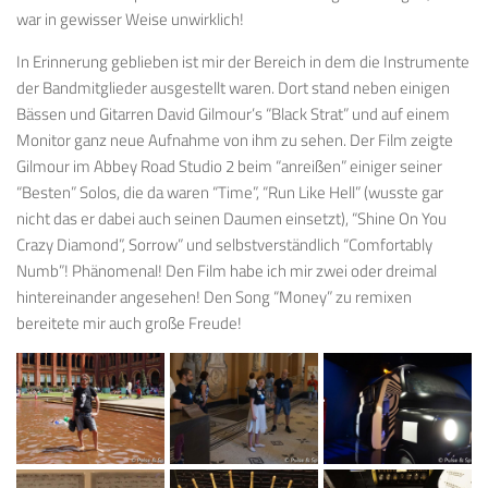
war in gewisser Weise unwirklich!
In Erinnerung geblieben ist mir der Bereich in dem die Instrumente
der Bandmitglieder ausgestellt waren. Dort stand neben einigen
Bässen und Gitarren David Gilmour’s “Black Strat” und auf einem
Monitor ganz neue Aufnahme von ihm zu sehen. Der Film zeigte
Gilmour im Abbey Road Studio 2 beim “anreißen” einiger seiner
“Besten” Solos, die da waren “Time”, “Run Like Hell” (wusste gar
nicht das er dabei auch seinen Daumen einsetzt), “Shine On You
Crazy Diamond”, Sorrow” und selbstverständlich “Comfortably
Numb”! Phänomenal! Den Film habe ich mir zwei oder dreimal
hintereinander angesehen! Den Song “Money” zu remixen
bereitete mir auch große Freude!