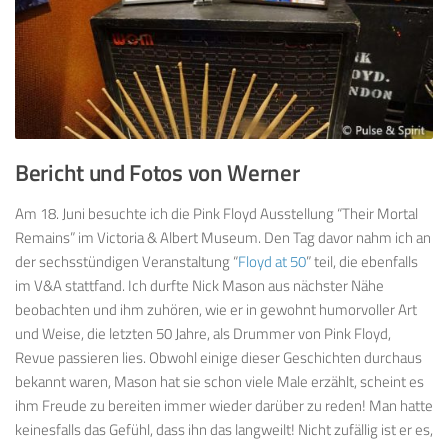
Bericht und Fotos von Werner
Am 18. Juni besuchte ich die Pink Floyd Ausstellung “Their Mortal
Remains” im Victoria & Albert Museum. Den Tag davor nahm ich an
der sechsstündigen Veranstaltung “
Floyd at 50
” teil, die ebenfalls
im V&A stattfand. Ich durfte Nick Mason aus nächster Nähe
beobachten und ihm zuhören, wie er in gewohnt humorvoller Art
und Weise, die letzten 50 Jahre, als Drummer von Pink Floyd,
Revue passieren lies. Obwohl einige dieser Geschichten durchaus
bekannt waren, Mason hat sie schon viele Male erzählt, scheint es
ihm Freude zu bereiten immer wieder darüber zu reden! Man hatte
keinesfalls das Gefühl, dass ihn das langweilt! Nicht zufällig ist er es,