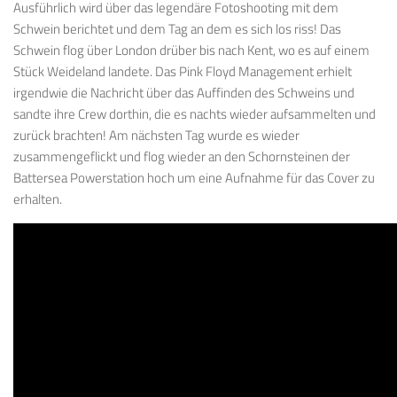
Ausführlich wird über das legendäre Fotoshooting mit dem
Schwein berichtet und dem Tag an dem es sich los riss! Das
Schwein flog über London drüber bis nach Kent, wo es auf einem
Stück Weideland landete. Das Pink Floyd Management erhielt
irgendwie die Nachricht über das Auffinden des Schweins und
sandte ihre Crew dorthin, die es nachts wieder aufsammelten und
zurück brachten! Am nächsten Tag wurde es wieder
zusammengeflickt und flog wieder an den Schornsteinen der
Battersea Powerstation hoch um eine Aufnahme für das Cover zu
erhalten.