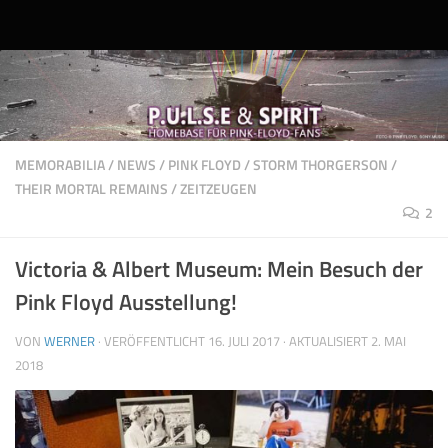
Unter dem Inhalt
MEMORABILIA
/
NEWS
/
PINK FLOYD
/
STORM THORGERSON
/
THEIR MORTAL REMAINS
/
ZEITZEUGEN
2
Victoria & Albert Museum: Mein Besuch der
Pink Floyd Ausstellung!
VON
WERNER
· VERÖFFENTLICHT
16. JULI 2017
· AKTUALISIERT
2. MAI
2018