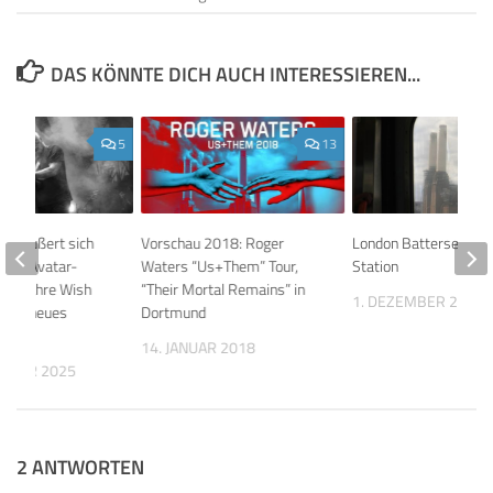
DAS KÖNNTE DICH AUCH INTERESSIEREN...
5
13
our äußert sich
Vorschau 2018: Roger
London Battersea Po
Floyd Avatar-
Waters “Us+Them” Tour,
Station
 50 Jahre Wish
“Their Mortal Remains” in
1. DEZEMBER 2007
ere, neues
Dortmund
14. JANUAR 2018
EMBER 2025
2 ANTWORTEN