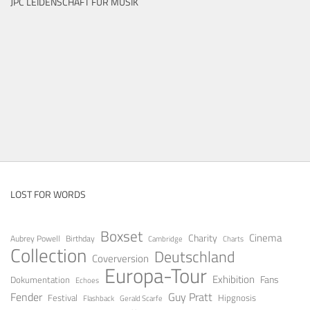
JPC LEIDENSCHAFT FÜR MUSIK
LOST FOR WORDS
Boxset
Cinema
Charity
Aubrey Powell
Birthday
Cambridge
Charts
Collection
Deutschland
Coverversion
Europa-Tour
Exhibition
Fans
Dokumentation
Echoes
Guy Pratt
Fender
Festival
Hipgnosis
Gerald Scarfe
Flashback