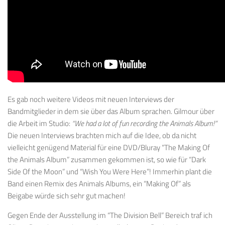
Es gab noch weitere Videos mit neuen Interviews der
Bandmitglieder in dem sie über das Album sprachen. Gilmour über
die Arbeit im Studio:
“We had a lot of fun recording the Animals Album!”
Die neuen Interviews brachten mich auf die Idee, ob da nicht
vielleicht genügend Material für eine DVD/Bluray “The Making Of
the Animals Album” zusammen gekommen ist, so wie für “Dark
Side Of the Moon” und “Wish You Were Here”! Immerhin plant die
Band einen Remix des Animals Albums, ein “Making Of” als
Beigabe würde sich sehr gut machen!
Gegen Ende der Ausstellung im “The Division Bell” Bereich traf ich