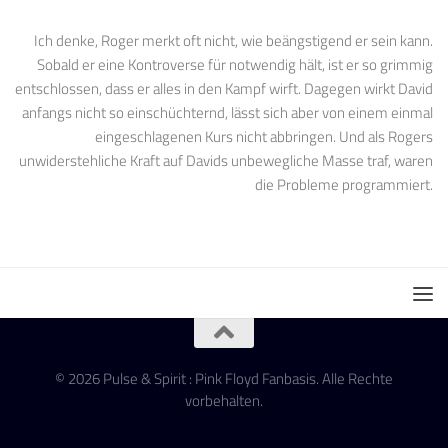
Ich denke, Roger merkt oft nicht, wie beängstigend er sein kann.
Sobald er eine Kontroverse für notwendig hält, ist er so grimmig
entschlossen, dass er alles in den Kampf wirft. Dagegen wirkt David
anfangs nicht so einschüchternd, lässt sich aber von einem einmal
eingeschlagenen Kurs nicht abbringen. Und als Rogers
unwiderstehliche Kraft auf Davids unbewegliche Masse traf, waren
die Probleme programmiert.
© 2026 Pulse & Spirit : Pink Floyd Fanbasis. Alle Rechte
vorbehalten.