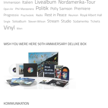
Livealbum
Nordamerika-Tour
Italien
Immersion
Politik
Premiere
Polly Samson
Open Air
Phil Manzanera
Rest in Peace
Progressiv
Royal Albert Hall
Radio
Reunion
Psychedelic
Stream
Studio
Soloalbum
Tickets
Südamerika
Steven Wilson
Single
Vinyl
Wien
WISH YOU WERE HERE 50TH ANNIVERSARY DELUXE BOX
KOMMUNIKATION