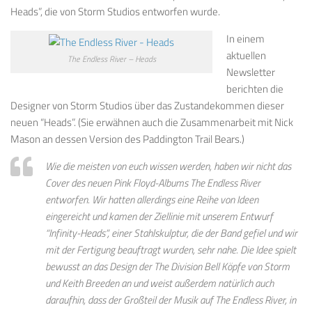
Heads”, die von Storm Studios entworfen wurde.
In einem
aktuellen
The Endless River – Heads
Newsletter
berichten die
Designer von Storm Studios über das Zustandekommen dieser
neuen “Heads”. (Sie erwähnen auch die Zusammenarbeit mit Nick
Mason an dessen Version des Paddington Trail Bears.)
Wie
die meisten von euch
wissen werden, haben wir nicht das
Cover des neuen
Pink Floyd
-Albums
The Endless
River
entworfen.
Wir hatten allerdings
eine Reihe von Ideen
eingereicht
und kam
en der
Ziellinie
mit unserem Entwurf
“
Infinity-
Heads”, einer Stahlskulptur, die der
Band
gefiel und wir
mit der Fertigung
beauftragt wurden, sehr nahe
.
Die Idee spielt
bewusst an das Design der The Division Bell Köpfe von
Storm
und
Keith
Breeden an und weist außerdem natürlich auch
daraufhin, dass der Großteil der Musik auf The Endless River, in