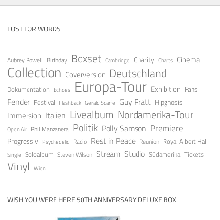
LOST FOR WORDS
Boxset
Cinema
Charity
Aubrey Powell
Birthday
Cambridge
Charts
Collection
Deutschland
Coverversion
Europa-Tour
Exhibition
Fans
Dokumentation
Echoes
Fender
Guy Pratt
Festival
Hipgnosis
Gerald Scarfe
Flashback
Livealbum
Nordamerika-Tour
Italien
Immersion
Politik
Premiere
Polly Samson
Open Air
Phil Manzanera
Rest in Peace
Progressiv
Royal Albert Hall
Radio
Reunion
Psychedelic
Stream
Studio
Soloalbum
Tickets
Südamerika
Steven Wilson
Single
Vinyl
Wien
WISH YOU WERE HERE 50TH ANNIVERSARY DELUXE BOX