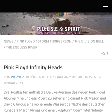
Unter dem Inhalt
NEWS
/
PINK FLOYD
/
STORM THORGERSON
/
THE DIVISION BELL
/
THE ENDLESS RIVER
1
Pink Floyd Infinity Heads
VON
WERNER
· VERÖFFENTLICHT
20. JANUAR 2015
· AKTUALISIERT
28.
JANUAR 2023
Drei Postkarten enthält die Deluxe-Version des neuen Pink Floyd
Albums “The Endless River”. Zu sehen sind darauf Nick Mason und
David Gilmour, eine vibrierende Wasseroberfläche des deutschen
Künstlers Martin Klimas und eine Skulptur mit dem Titel “Infinity