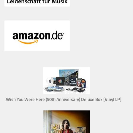
Wish You Were Here (50th Anniversary) Deluxe Box [Vinyl LP]