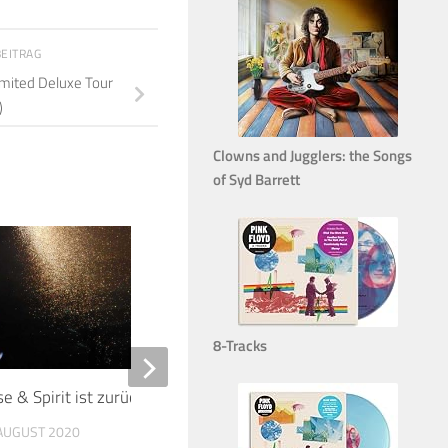
BEITRAG
Limited Deluxe Tour
)
Clowns and Jugglers: the Songs
of Syd Barrett
14
8-Tracks
se & Spirit ist zurück!
The Wall Live: Pink F
Dortmund, Westfalenh
 AUGUST 2020