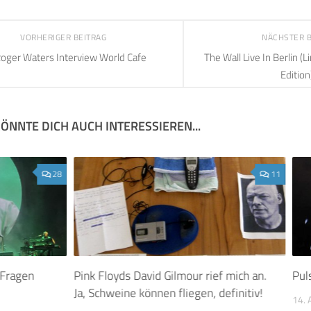
VORHERIGER BEITRAG
NÄCHSTER 
oger Waters Interview World Cafe
The Wall Live In Berlin (
Edition
ÖNNTE DICH AUCH INTERESSIEREN...
28
11
 Fragen
Pink Floyds David Gilmour rief mich an.
Pul
Ja, Schweine können fliegen, definitiv!
14.