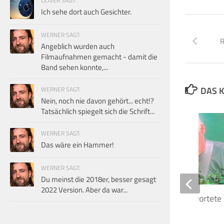
OLIVER SAGT:
Ich sehe dort auch Gesichter.
WERNER SAGT:
R
Angeblich wurden auch
Filmaufnahmen gemacht - damit die
Band sehen konnte,...
DAS K
WERNER SAGT:
Nein, noch nie davon gehört... echt!?
Tatsächlich spiegelt sich die Schrift...
WERNER SAGT:
Das wäre ein Hammer!
WERNER SAGT:
Du meinst die 2018er, besser gesagt
2022 Version. Aber da war...
David Gilmour beantwortete
seiner Fans!