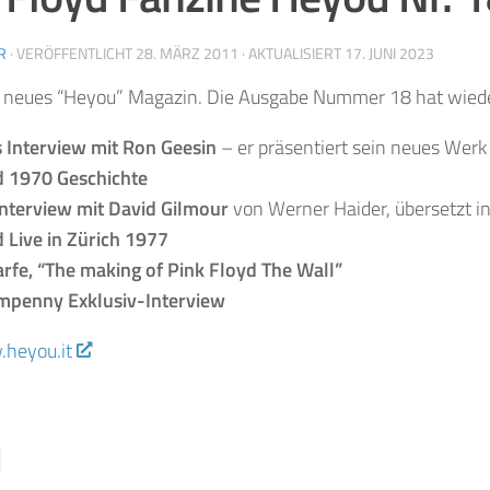
R
· VERÖFFENTLICHT
28. MÄRZ 2011
· AKTUALISIERT
17. JUNI 2023
in neues “Heyou” Magazin. Die Ausgabe Nummer 18 hat wieder
s Interview mit Ron Geesin
– er präsentiert sein neues Werk
d 1970 Geschichte
Interview mit David Gilmour
von Werner Haider, übersetzt ins
 Live in Zürich 1977
arfe, “The making of Pink Floyd The Wall”
penny Exklusiv-Interview
heyou.it