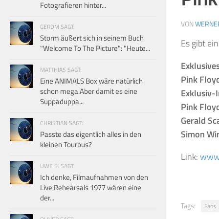
Fotografieren hinter...
VON
WERNE
GERDM SAGT:
Storm äußert sich in seinem Buch
Es gibt e
"Welcome To The Picture": "Heute...
Exklusive
MATTHIAS SAGT:
Pink Floy
Eine ANIMALS Box wäre natürlich
schon mega.Aber damit es eine
Exklusiv-
Suppaduppa...
Pink Floyd
Gerald Sc
CHRISTIAN SAGT:
Simon Wim
Passte das eigentlich alles in den
kleinen Tourbus?
Link:
www.
UWE S. SAGT:
Ich denke, Filmaufnahmen von den
Live Rehearsals 1977 wären eine
der...
Tags:
Fans