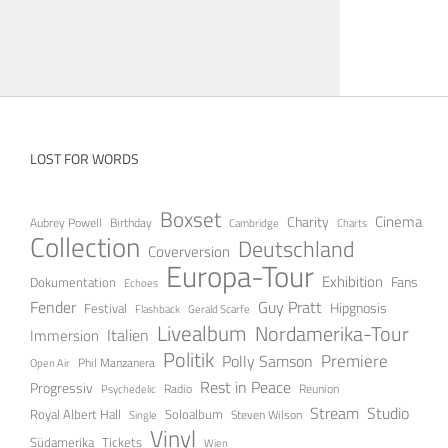
LOST FOR WORDS
Boxset
Cinema
Charity
Aubrey Powell
Birthday
Cambridge
Charts
Collection
Deutschland
Coverversion
Europa-Tour
Exhibition
Fans
Dokumentation
Echoes
Fender
Guy Pratt
Festival
Hipgnosis
Gerald Scarfe
Flashback
Livealbum
Nordamerika-Tour
Italien
Immersion
Politik
Premiere
Polly Samson
Open Air
Phil Manzanera
Rest in Peace
Progressiv
Radio
Reunion
Psychedelic
Stream
Studio
Soloalbum
Royal Albert Hall
Steven Wilson
Single
Vinyl
Tickets
Südamerika
Wien