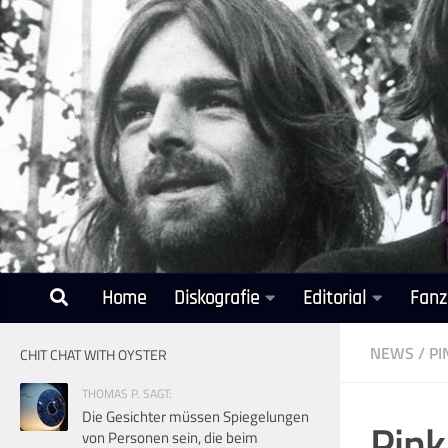
Unter dem Inhalt
Home
Diskografie
Editorial
Fanz
NEWS
/
PI
CHIT CHAT WITH OYSTER
THOMAS P. SAGT:
Die Gesichter müssen Spiegelungen
Pink
von Personen sein, die beim