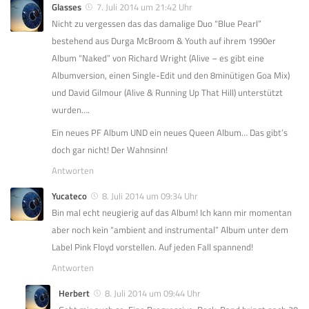
Glasses
7. Juli 2014 um 21:42 Uhr
Nicht zu vergessen das das damalige Duo “Blue Pearl”
bestehend aus Durga McBroom & Youth auf ihrem 1990er
Album “Naked” von Richard Wright (Alive – es gibt eine
Albumversion, einen Single-Edit und den 8minütigen Goa Mix)
und David Gilmour (Alive & Running Up That Hill) unterstützt
wurden….
Ein neues PF Album UND ein neues Queen Album… Das gibt’s
doch gar nicht! Der Wahnsinn!
Antworten
Yucateco
8. Juli 2014 um 09:34 Uhr
Bin mal echt neugierig auf das Album! Ich kann mir momentan
aber noch kein “ambient and instrumental” Album unter dem
Label Pink Floyd vorstellen. Auf jeden Fall spannend!
Antworten
Herbert
8. Juli 2014 um 09:44 Uhr