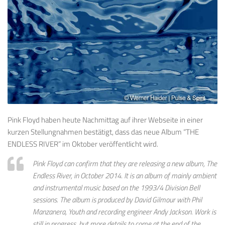
Pink Floyd haben heute Nachmittag auf ihrer Webseite in einer
kurzen Stellungnahmen bestätigt, dass das neue Album “THE
ENDLESS RIVER” im Oktober veröffentlicht wird.
Pink Floyd can confirm that they are releasing a new album, The
Endless River, in October 2014. It is an album of mainly ambient
and instrumental music based on the 1993/4 Division Bell
sessions. The album is produced by David Gilmour with Phil
Manzanera, Youth and recording engineer Andy Jackson. Work is
still in progress, but more details to come at the end of the