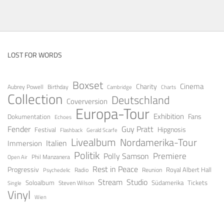
LOST FOR WORDS
Boxset
Cinema
Charity
Aubrey Powell
Birthday
Cambridge
Charts
Collection
Deutschland
Coverversion
Europa-Tour
Exhibition
Fans
Dokumentation
Echoes
Fender
Guy Pratt
Festival
Hipgnosis
Gerald Scarfe
Flashback
Livealbum
Nordamerika-Tour
Italien
Immersion
Politik
Premiere
Polly Samson
Open Air
Phil Manzanera
Rest in Peace
Progressiv
Royal Albert Hall
Radio
Reunion
Psychedelic
Stream
Studio
Soloalbum
Tickets
Südamerika
Steven Wilson
Single
Vinyl
Wien