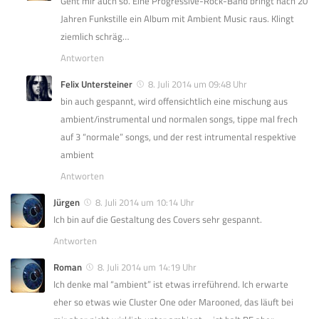
Geht mir auch so. Eine Progressive-Rock-Band bringt nach 20
Jahren Funkstille ein Album mit Ambient Music raus. Klingt
ziemlich schräg…
Antworten
Felix Untersteiner
8. Juli 2014 um 09:48 Uhr
bin auch gespannt, wird offensichtlich eine mischung aus
ambient/instrumental und normalen songs, tippe mal frech
auf 3 “normale” songs, und der rest intrumental respektive
ambient
Antworten
Jürgen
8. Juli 2014 um 10:14 Uhr
Ich bin auf die Gestaltung des Covers sehr gespannt.
Antworten
Roman
8. Juli 2014 um 14:19 Uhr
Ich denke mal “ambient” ist etwas irreführend. Ich erwarte
eher so etwas wie Cluster One oder Marooned, das läuft bei