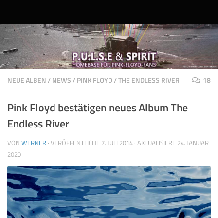
Unter dem Inhalt
NEUE ALBEN
/
NEWS
/
PINK FLOYD
/
THE ENDLESS RIVER
18
Pink Floyd bestätigen neues Album The
Endless River
VON
WERNER
· VERÖFFENTLICHT
7. JULI 2014
· AKTUALISIERT
24. JANUAR
2020