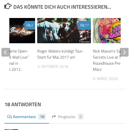
DAS KÖNNTE DICH AUCH INTERESSIEREN...
2
17
rs feierte Open-
Roger Waters kündigt Tour-
Nick Mason’s Saucerfu
re “The Wall Live”
Start für Mai 2017 an!
Secrets Live at The
Nacional in
Roundhouse Premiere
3. OKTOBER 2016
2. März 2012.
März
2026
9. MÄRZ 2020
18 ANTWORTEN
Kommentare
18
Pingbacks
0