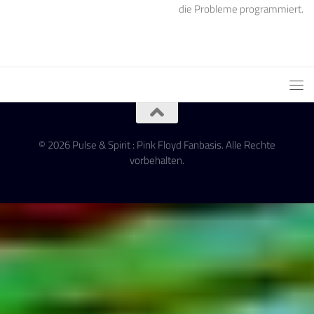
die Probleme programmiert.
© 2026 Pulse & Spirit : Pink Floyd Fanbasis. Alle Rechte
vorbehalten.