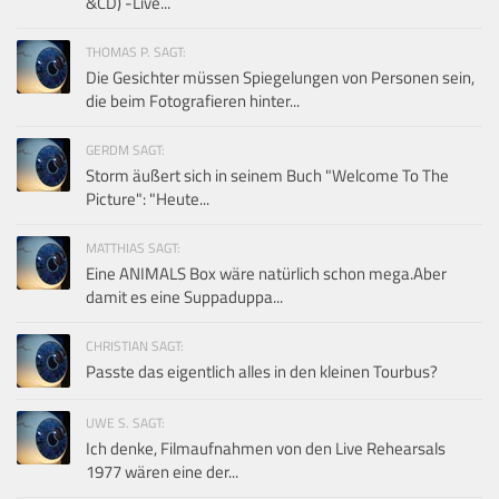
&CD) -Live...
THOMAS P. SAGT:
Die Gesichter müssen Spiegelungen von Personen sein,
die beim Fotografieren hinter...
GERDM SAGT:
Storm äußert sich in seinem Buch "Welcome To The
Picture": "Heute...
MATTHIAS SAGT:
Eine ANIMALS Box wäre natürlich schon mega.Aber
damit es eine Suppaduppa...
CHRISTIAN SAGT:
Passte das eigentlich alles in den kleinen Tourbus?
UWE S. SAGT:
Ich denke, Filmaufnahmen von den Live Rehearsals
1977 wären eine der...