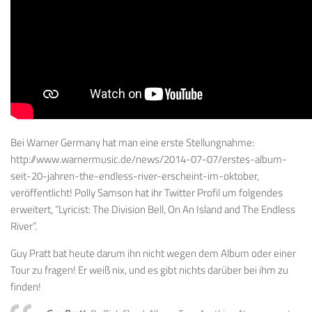
Bei Warner Germany hat man eine erste Stellungnahme:
http://www.warnermusic.de/news/2014-07-07/erstes-album-
seit-20-jahren-the-endless-river-erscheint-im-oktober,
veröffentlicht! Polly Samson hat ihr Twitter Profil um folgendes
erweitert, “Lyricist: The Division Bell, On An Island and The Endless
River”.
Guy Pratt bat heute darum ihn nicht wegen dem Album oder einer
Tour zu fragen! Er weiß nix, und es gibt nichts darüber bei ihm zu
finden!