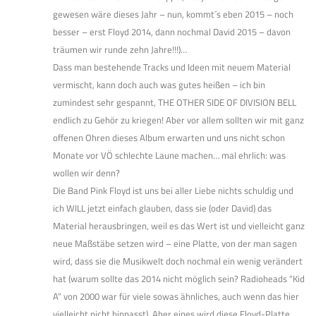
gewesen wäre dieses Jahr – nun, kommt´s eben 2015 – noch
besser – erst Floyd 2014, dann nochmal David 2015 – davon
träumen wir runde zehn Jahre!!!)…
Dass man bestehende Tracks und Ideen mit neuem Material
vermischt, kann doch auch was gutes heißen – ich bin
zumindest sehr gespannt, THE OTHER SIDE OF DIVISION BELL
endlich zu Gehör zu kriegen! Aber vor allem sollten wir mit ganz
offenen Ohren dieses Album erwarten und uns nicht schon
Monate vor VÖ schlechte Laune machen… mal ehrlich: was
wollen wir denn?
Die Band Pink Floyd ist uns bei aller Liebe nichts schuldig und
ich WILL jetzt einfach glauben, dass sie (oder David) das
Material herausbringen, weil es das Wert ist und vielleicht ganz
neue Maßstäbe setzen wird – eine Platte, von der man sagen
wird, dass sie die Musikwelt doch nochmal ein wenig verändert
hat (warum sollte das 2014 nicht möglich sein? Radioheads “Kid
A” von 2000 war für viele sowas ähnliches, auch wenn das hier
vielleicht nicht hinpasst). Aber eines wird diese Floyd-Platte