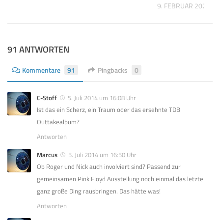
023
9. FEBRUAR 2021
91 ANTWORTEN
Kommentare
91
Pingbacks
0
C-Stoff
5. Juli 2014 um 16:08 Uhr
Ist das ein Scherz, ein Traum oder das ersehnte TDB
Outtakealbum?
Antworten
Marcus
5. Juli 2014 um 16:50 Uhr
Ob Roger und Nick auch involviert sind? Passend zur
gemeinsamen Pink Floyd Ausstellung noch einmal das letzte
ganz große Ding rausbringen. Das hätte was!
Antworten