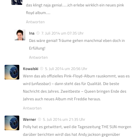
das klingt naja genial……ich erlebe wirklich ein neues pink
floyd album…..
Antworten
Ina
7. Juli 2014 um 07:35 Uhr
Das wäre genial! Träume gehen manchmal eben doch in
Erfüllung!
Antworten
Kowalski
5. Juli 2014 um 20:56 Uhr
Wenn das als offizielles Pink-Floyd-Album rauskommt, was es
wird (unfassbar) – dann steht das für Qualität. Die beste
Nachricht des Jahres. Zweitbeste – Queen bringen Ende des
Jahres auch neues Album mit Freddie heraus.
Antworten
Werner
5. Juli 2014 um 21:35 Uhr
Polly hat es getwittert, weil die Tageszeitung THE SUN morgen
darüber berichten wird! das hat Andy jackson gegenüber