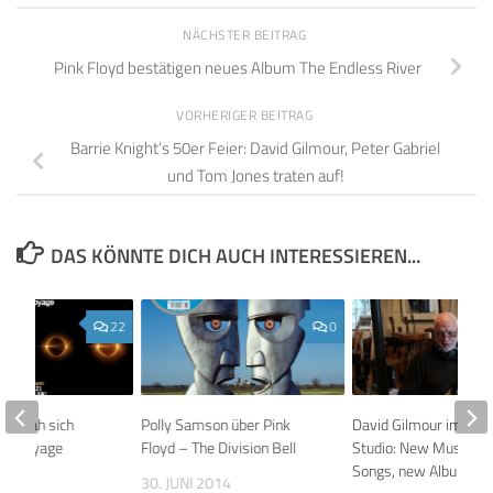
NÄCHSTER BEITRAG
Pink Floyd bestätigen neues Album The Endless River
VORHERIGER BEITRAG
Barrie Knight’s 50er Feier: David Gilmour, Peter Gabriel
und Tom Jones traten auf!
DAS KÖNNTE DICH AUCH INTERESSIEREN...
22
0
our sah sich
Polly Samson über Pink
David Gilmour im Ho
BA Voyage
Floyd – The Division Bell
Studio: New Music, n
ce an
Songs, new Album?
30. JUNI 2014