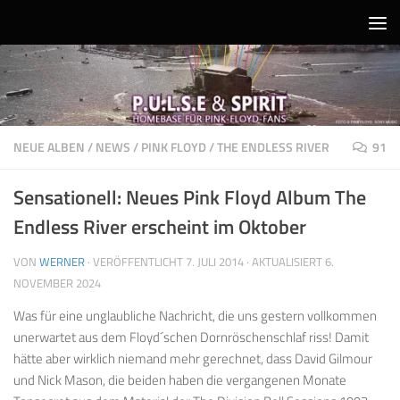
Unter dem Inhalt
NEUE ALBEN
/
NEWS
/
PINK FLOYD
/
THE ENDLESS RIVER
91
Sensationell: Neues Pink Floyd Album The
Endless River erscheint im Oktober
VON
WERNER
· VERÖFFENTLICHT
7. JULI 2014
· AKTUALISIERT
6.
NOVEMBER 2024
Was für eine unglaubliche Nachricht, die uns gestern vollkommen
unerwartet aus dem Floyd´schen Dornröschenschlaf riss! Damit
hätte aber wirklich niemand mehr gerechnet, dass David Gilmour
und Nick Mason, die beiden haben die vergangenen Monate