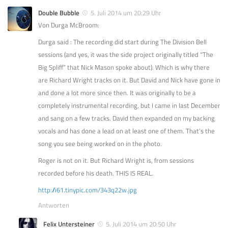
Double Bubble
5. Juli 2014 um 20:29 Uhr
Von Durga McBroom:
Durga said : The recording did start during The Division Bell
sessions (and yes, it was the side project originally titled “The
Big Spliff” that Nick Mason spoke about). Which is why there
are Richard Wright tracks on it. But David and Nick have gone in
and done a lot more since then. It was originally to be a
completely instrumental recording, but I came in last December
and sang on a few tracks. David then expanded on my backing
vocals and has done a lead on at least one of them. That’s the
song you see being worked on in the photo.
Roger is not on it. But Richard Wright is, from sessions
recorded before his death. THIS IS REAL.
http://i61.tinypic.com/343q22w.jpg
Antworten
Felix Untersteiner
5. Juli 2014 um 20:50 Uhr