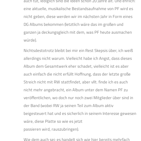
auch tut, lediglich sind die Ideen schon 20 Jahre alt. Und ehrlich:
eine aktuelle, musikalische Bestandsaufnahme von PF wird es
nicht geben, diese werden wir im nächsten Jahr in Form eines
DG Albums bekommen (letztlich wäre das im großen und
ganzen ja deckungsgleich mit dem, was PF heute ausmachen
würde).
Nichtsdestotrotz bleibt bei mir ein Rest Skepsis über, ich weiß
allerdings nicht warum. Vielleicht habe ich Angst, dass dieses
Album dem Gesamtwerk eher schadet, vielleicht ist es aber
auch einfach die nicht erfüllt Hoffnung, dass der letzte große
Streich nicht mit RW stattfindet, aber vllt. finde ich es auch
nicht mehr angebracht, ein Album unter dem Namen PF zu
veröffentlichen, wo doch nur noch zwei Mitglieder über sind in
der Band (wobei RW ja seinen Teil zum Album aktiv
beigesteuert hat und es sicherlich in seinem Interesse gewesen
wäre, diese Platte so wie es jetzt
passieren wird, rauszubringen).
Wie dem auch sei: es handelt sich wie hier bereits mehrfach