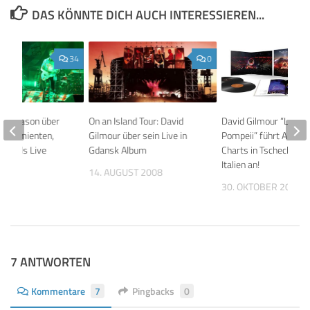
DAS KÖNNTE DICH AUCH INTERESSIEREN...
34
0
Nick Mason über
On an Island Tour: David
David Gilmour “Live a
, Gummienten,
Gilmour über sein Live in
Pompeii” führt Album
Animals Live
Gdansk Album
Charts in Tschechien 
Italien an!
018
14. AUGUST 2008
30. OKTOBER 2017
7 ANTWORTEN
Kommentare
7
Pingbacks
0