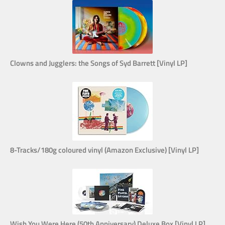
Clowns and Jugglers: the Songs of Syd Barrett [Vinyl LP]
8-Tracks/180g coloured vinyl (Amazon Exclusive) [Vinyl LP]
Wish You Were Here (50th Anniversary) Deluxe Box [Vinyl LP]