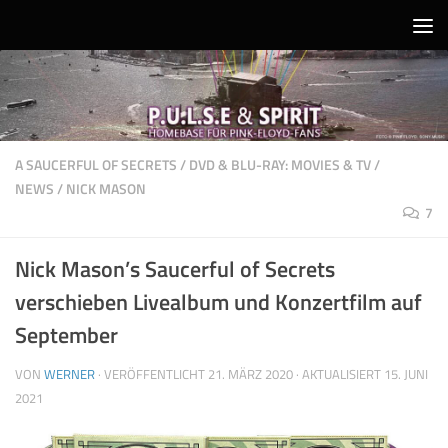
Unter dem Inhalt
A SAUCERFUL OF SECRETS
/
DVD & BLU-RAY: MOVIES & TV
/
NEWS
/
NICK MASON
7
Nick Mason’s Saucerful of Secrets
verschieben Livealbum und Konzertfilm auf
September
VON
WERNER
· VERÖFFENTLICHT
21. MÄRZ 2020
· AKTUALISIERT
15. JUNI
2021