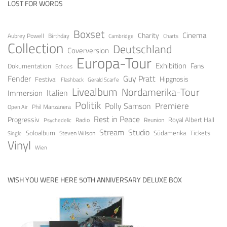
LOST FOR WORDS
Boxset
Cinema
Charity
Aubrey Powell
Birthday
Cambridge
Charts
Collection
Deutschland
Coverversion
Europa-Tour
Exhibition
Fans
Dokumentation
Echoes
Fender
Guy Pratt
Festival
Hipgnosis
Gerald Scarfe
Flashback
Livealbum
Nordamerika-Tour
Italien
Immersion
Politik
Premiere
Polly Samson
Open Air
Phil Manzanera
Rest in Peace
Progressiv
Royal Albert Hall
Radio
Reunion
Psychedelic
Stream
Studio
Soloalbum
Tickets
Südamerika
Steven Wilson
Single
Vinyl
Wien
WISH YOU WERE HERE 50TH ANNIVERSARY DELUXE BOX