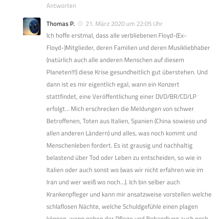
Antworten
Thomas P.
21. März 2020 um 22:05 Uhr
Ich hoffe erstmal, dass alle verbliebenen Floyd-(Ex-
Floyd-)Mitglieder, deren Familien und deren Musikliebhaber
(natürlich auch alle anderen Menschen auf diesem
Planeten!!!) diese Krise gesundheitlich gut überstehen. Und
dann ist es mir eigentlich egal, wann ein Konzert
stattfindet, eine Veröffentlichung einer DVD/BR/CD/LP
erfolgt… Mich erschrecken die Meldungen von schwer
Betroffenen, Toten aus Italien, Spanien (China sowieso und
allen anderen Ländern) und alles, was noch kommt und
Menschenleben fordert. Es ist grausig und nachhaltig
belastend über Tod oder Leben zu entscheiden, so wie in
Italien oder auch sonst wo (was wir nicht erfahren wie im
Iran und wer weiß wo noch…). Ich bin selber auch
Krankenpfleger und kann mir ansatzweise vorstellen welche
schlaflosen Nächte, welche Schuldgefühle einen plagen
können, wenn neben der Pflege und Behandlung auch noch