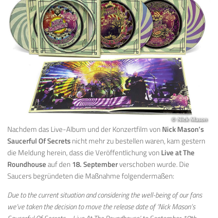
Nachdem das Live-Album und der Konzertfilm von
Nick Mason’s
Saucerful Of Secrets
nicht mehr zu bestellen waren, kam gestern
die Meldung herein, dass die Veröffentlichung von
Live at The
Roundhouse
auf den
18. September
verschoben wurde. Die
Saucers begründeten die Maßnahme folgendermaßen:
Due to the current situation and considering the well-being of our fans
we’ve taken the decision to move the release date of ‘Nick Mason’s