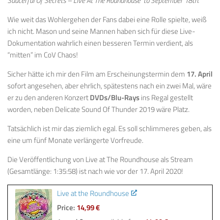
Saucerful Of Secrets – Live At The Roundhouse’ to September 18th.
Wie weit das Wohlergehen der Fans dabei eine Rolle spielte, weiß
ich nicht. Mason und seine Mannen haben sich für diese Live-
Dokumentation wahrlich einen besseren Termin verdient, als
“mitten” im CoV Chaos!
Sicher hätte ich mir den Film am Erscheinungstermin dem
17. April
sofort angesehen, aber ehrlich, spätestens nach ein zwei Mal, wäre
er zu den anderen Konzert
DVDs/Blu-Rays
ins Regal gestellt
worden, neben Delicate Sound Of Thunder 2019 wäre Platz.
Tatsächlich ist mir das ziemlich egal. Es soll schlimmeres geben, als
eine um fünf Monate verlängerte Vorfreude.
Die Veröffentlichung von Live at The Roundhouse als Stream
(Gesamtlänge: 1:35:58) ist nach wie vor der 17. April 2020!
Live at the Roundhouse
Price:
14,99 €