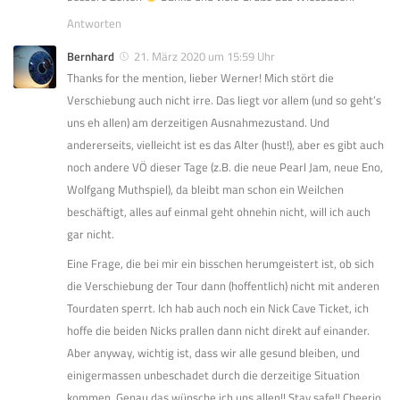
Antworten
Bernhard
21. März 2020 um 15:59 Uhr
Thanks for the mention, lieber Werner! Mich stört die
Verschiebung auch nicht irre. Das liegt vor allem (und so geht’s
uns eh allen) am derzeitigen Ausnahmezustand. Und
andererseits, vielleicht ist es das Alter (hust!), aber es gibt auch
noch andere VÖ dieser Tage (z.B. die neue Pearl Jam, neue Eno,
Wolfgang Muthspiel), da bleibt man schon ein Weilchen
beschäftigt, alles auf einmal geht ohnehin nicht, will ich auch
gar nicht.
Eine Frage, die bei mir ein bisschen herumgeistert ist, ob sich
die Verschiebung der Tour dann (hoffentlich) nicht mit anderen
Tourdaten sperrt. Ich hab auch noch ein Nick Cave Ticket, ich
hoffe die beiden Nicks prallen dann nicht direkt auf einander.
Aber anyway, wichtig ist, dass wir alle gesund bleiben, und
einigermassen unbeschadet durch die derzeitige Situation
kommen. Genau das wünsche ich uns allen!! Stay safe!! Cheerio,