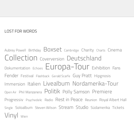
LOST FOR WORDS
Boxset
Cinema
Charity
Aubrey Powell
Birthday
Cambridge
Charts
Collection
Deutschland
Coverversion
Europa-Tour
Exhibition
Fans
Dokumentation
Echoes
Guy Pratt
Fender
Festival
Hipgnosis
Gerald Scarfe
Flashback
Livealbum
Nordamerika-Tour
Italien
Immersion
Politik
Premiere
Polly Samson
Open Air
Phil Manzanera
Rest in Peace
Progressiv
Royal Albert Hall
Radio
Reunion
Psychedelic
Stream
Studio
Soloalbum
Tickets
Südamerika
Steven Wilson
Single
Vinyl
Wien