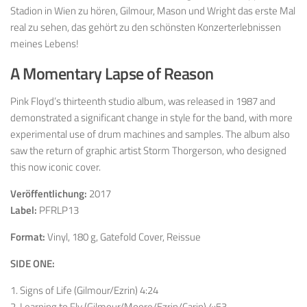
Stadion in Wien zu hören, Gilmour, Mason und Wright das erste Mal
real zu sehen, das gehört zu den schönsten Konzerterlebnissen
meines Lebens!
A Momentary Lapse of Reason
Pink Floyd’s thirteenth studio album, was released in 1987 and
demonstrated a significant change in style for the band, with more
experimental use of drum machines and samples. The album also
saw the return of graphic artist Storm Thorgerson, who designed
this now iconic cover.
Veröffentlichung:
2017
Label:
PFRLP13
Format:
Vinyl, 180 g, Gatefold Cover, Reissue
SIDE ONE:
1. Signs of Life (Gilmour/Ezrin) 4:24
2. Learning to Fly (Gilmour/Moore/Ezrin/Carin) 4:53