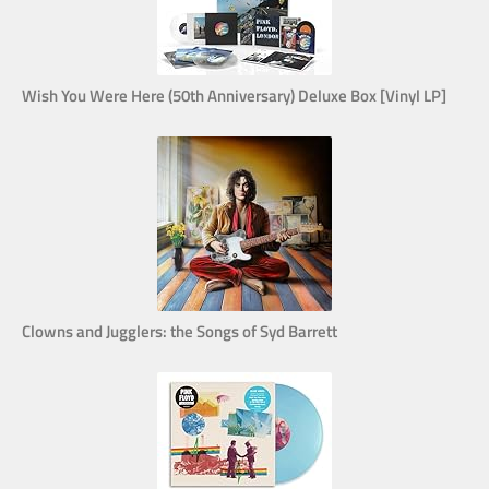
Wish You Were Here (50th Anniversary) Deluxe Box [Vinyl LP]
Clowns and Jugglers: the Songs of Syd Barrett