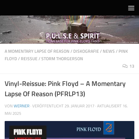
Unter dem Inhalt
A MOMENTARY LAPSE OF REASON
/
DISKOGRAFIE
/
NEWS
/
PINK
FLOYD
/
REISSUE
/
STORM THORGERSON
13
Vinyl-Reissue: Pink Floyd – A Momentary
Lapse Of Reason (PFRLP13)
VON
WERNER
· VERÖFFENTLICHT
29. JANUAR 2017
· AKTUALISIERT
16.
MAI 2025