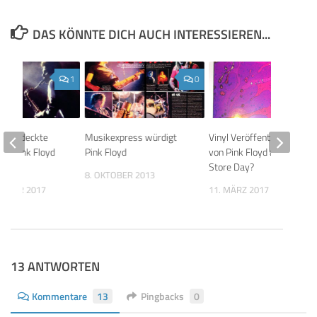
DAS KÖNNTE DICH AUCH INTERESSIEREN...
1
0
e entdeckte
Musikexpress würdigt
Vinyl Veröffentlichungen
ler Pink Floyd
Pink Floyd
von Pink Floyd am Record
Store Day?
8. OKTOBER 2013
EMBER 2017
11. MÄRZ 2017
13 ANTWORTEN
Kommentare
13
Pingbacks
0