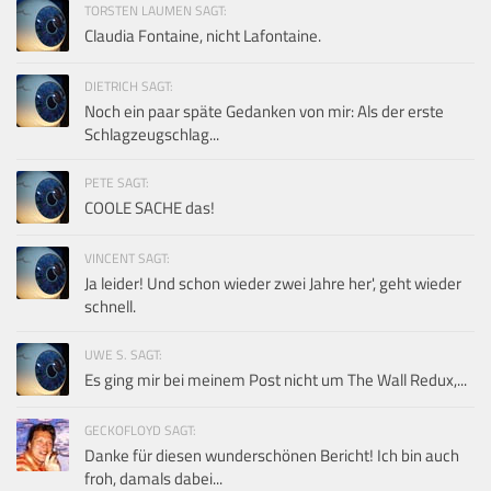
TORSTEN LAUMEN SAGT:
Claudia Fontaine, nicht Lafontaine.
DIETRICH SAGT:
Noch ein paar späte Gedanken von mir: Als der erste
Schlagzeugschlag...
PETE SAGT:
COOLE SACHE das!
VINCENT SAGT:
Ja leider! Und schon wieder zwei Jahre her', geht wieder
schnell.
UWE S. SAGT:
Es ging mir bei meinem Post nicht um The Wall Redux,...
GECKOFLOYD SAGT:
Danke für diesen wunderschönen Bericht! Ich bin auch
froh, damals dabei...