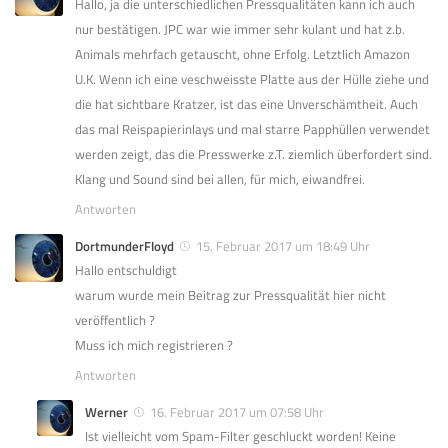
Hallo, ja die unterschiedlichen Pressqualitäten kann ich auch
nur bestätigen. JPC war wie immer sehr kulant und hat z.b.
Animals mehrfach getauscht, ohne Erfolg. Letztlich Amazon
U.K. Wenn ich eine veschweisste Platte aus der Hülle ziehe und
die hat sichtbare Kratzer, ist das eine Unverschämtheit. Auch
das mal Reispapierinlays und mal starre Papphüllen verwendet
werden zeigt, das die Presswerke z.T. ziemlich überfordert sind.
Klang und Sound sind bei allen, für mich, eiwandfrei.
Antworten
DortmunderFloyd
15. Februar 2017 um 18:49 Uhr
Hallo entschuldigt
warum wurde mein Beitrag zur Pressqualität hier nicht
veröffentlich ?
Muss ich mich registrieren ?
Antworten
Werner
16. Februar 2017 um 07:58 Uhr
Ist vielleicht vom Spam-Filter geschluckt worden! Keine