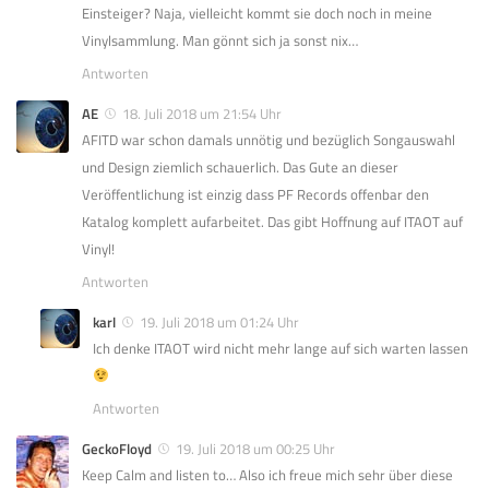
Einsteiger? Naja, vielleicht kommt sie doch noch in meine
Vinylsammlung. Man gönnt sich ja sonst nix…
Antworten
AE
18. Juli 2018 um 21:54 Uhr
AFITD war schon damals unnötig und bezüglich Songauswahl
und Design ziemlich schauerlich. Das Gute an dieser
Veröffentlichung ist einzig dass PF Records offenbar den
Katalog komplett aufarbeitet. Das gibt Hoffnung auf ITAOT auf
Vinyl!
Antworten
karl
19. Juli 2018 um 01:24 Uhr
Ich denke ITAOT wird nicht mehr lange auf sich warten lassen
Antworten
GeckoFloyd
19. Juli 2018 um 00:25 Uhr
Keep Calm and listen to… Also ich freue mich sehr über diese