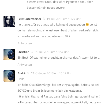
diesem cover raus? das wäre irgendwie cool, aber
besser wär ein neues cover:)
Felix Untersteiner
19. Juli 2018 um 10:27 Uhr
no thanks…für so etwas wird kein geld ausgegeben
sonst
denken sie noch solche lustlosen best of alben verkaufen sich…
ich warte auf animals und etwas zu 87.)
Antworten
Christian
21. Juli 2018 um 16:54 Uhr
Ein Best-Of das keiner braucht…nicht mal das Artwork ist toll…
Antworten
André
12. Oktober 2018 um 16:12 Uhr
Hallo,
ich habe Qualitätsmängel bei der Vinylausgabe. Seite 4 ist bei
SOYCD und Brain Eclipse mehrfach ein Kratzen zu
hören(sichtbar sind Raster, ganz feine beim genauen hinsehen)
– Umtausch bei jpc wurde hervorragend abgewickelt, heute ein