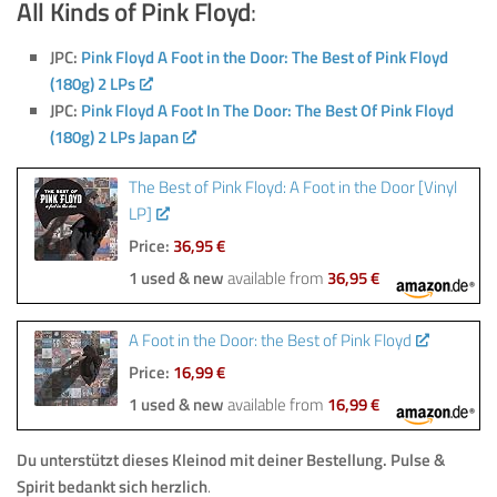
All Kinds of Pink Floyd
:
JPC:
Pink Floyd A Foot in the Door: The Best of Pink Floyd
(180g) 2 LPs
JPC:
Pink Floyd A Foot In The Door: The Best Of Pink Floyd
(180g) 2 LPs Japan
The Best of Pink Floyd: A Foot in the Door [Vinyl
LP]
Price:
36,95 €
1 used & new
available from
36,95 €
A Foot in the Door: the Best of Pink Floyd
Price:
16,99 €
1 used & new
available from
16,99 €
Du unterstützt dieses Kleinod mit deiner Bestellung.
Pulse &
Spirit bedankt sich herzlich
.