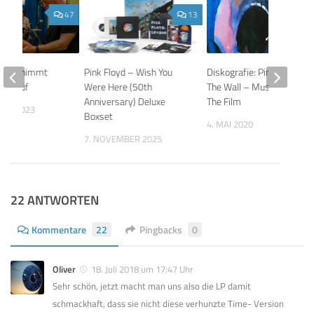
47
13
lmour nimmt
Pink Floyd – Wish You
Diskografie: Pink Floyd
bum auf
Were Here (50th
The Wall – Music From
Anniversary) Deluxe
The Film
BER 2023
Boxset
4. MAI 2020
7. NOVEMBER 2025
22 ANTWORTEN
Kommentare
22
Pingbacks
0
Oliver
18. Juli 2018 um 17:47 Uhr
Sehr schön, jetzt macht man uns also die LP damit
schmackhaft, dass sie nicht diese verhunzte Time- Version