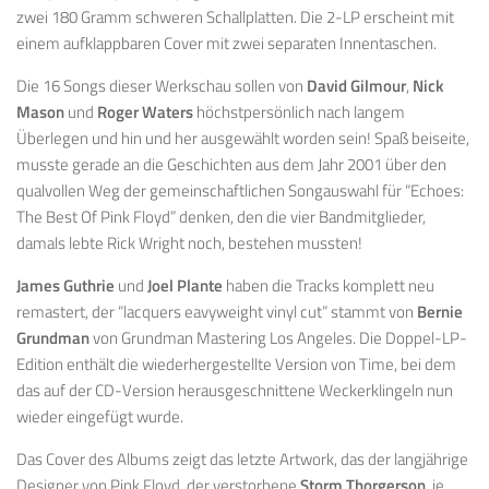
zwei 180 Gramm schweren Schallplatten. Die 2-LP erscheint mit
einem aufklappbaren Cover mit zwei separaten Innentaschen.
Die 16 Songs dieser Werkschau sollen von
David Gilmour
,
Nick
Mason
und
Roger Waters
höchstpersönlich nach langem
Überlegen und hin und her ausgewählt worden sein! Spaß beiseite,
musste gerade an die Geschichten aus dem Jahr 2001 über den
qualvollen Weg der gemeinschaftlichen Songauswahl für “Echoes:
The Best Of Pink Floyd” denken, den die vier Bandmitglieder,
damals lebte Rick Wright noch, bestehen mussten!
James Guthrie
und
Joel Plante
haben die Tracks komplett neu
remastert, der “lacquers eavyweight vinyl cut” stammt von
Bernie
Grundman
von Grundman Mastering Los Angeles. Die Doppel-LP-
Edition enthält die wiederhergestellte Version von Time, bei dem
das auf der CD-Version herausgeschnittene Weckerklingeln nun
wieder eingefügt wurde.
Das Cover des Albums zeigt das letzte Artwork, das der langjährige
Designer von Pink Floyd, der verstorbene
Storm Thorgerson
, je