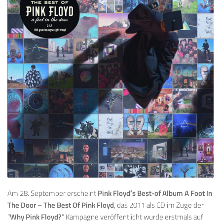
Am 28. September erscheint
Pink Floyd′s Best-of Album A Foot In
The Door – The Best Of Pink Floyd
, das 2011 als CD im Zuge der
“
Why Pink Floyd?
” Kampagne veröffentlicht wurde erstmals auf