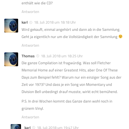
enthält wie die CD?
Antworten
karl
18. Juli 2018 um 18:18 Uhr
Wird gekauft, einmal angehört und dann ab in die Sammlung.
Geht ja eigentlich nur um die Vollständigkeit der Sammlung
Antworten
Thomas
18. Juli 2018 um 18:25 Uhr
Die ganze Compilation ist fragwürdig. Was soll Fletcher
Memorial Home auf einer Greatest Hits, aber One Of These
Days zum Beispiel fehlt? Warum nur ein einziger Song aus der
Zeit vor 1973? Und dass je ein Song von Momentary und
Division Bell unbedingt drauf musste, wirkt echt bemühend.
P.S. In drei Wochen kommt das Ganze dann wohl noch in
grünem Vinyl.
Antworten
karl
18. Juli 2018 um 19:47 Uhr