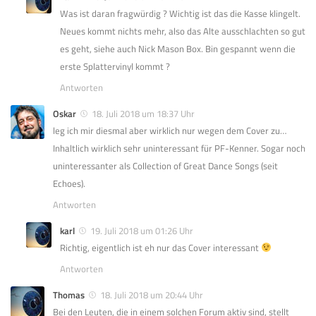
Was ist daran fragwürdig ? Wichtig ist das die Kasse klingelt.
Neues kommt nichts mehr, also das Alte ausschlachten so gut
es geht, siehe auch Nick Mason Box. Bin gespannt wenn die
erste Splattervinyl kommt ?
Antworten
Oskar
18. Juli 2018 um 18:37 Uhr
leg ich mir diesmal aber wirklich nur wegen dem Cover zu…
Inhaltlich wirklich sehr uninteressant für PF-Kenner. Sogar noch
uninteressanter als Collection of Great Dance Songs (seit
Echoes).
Antworten
karl
19. Juli 2018 um 01:26 Uhr
Richtig, eigentlich ist eh nur das Cover interessant
Antworten
Thomas
18. Juli 2018 um 20:44 Uhr
Bei den Leuten, die in einem solchen Forum aktiv sind, stellt