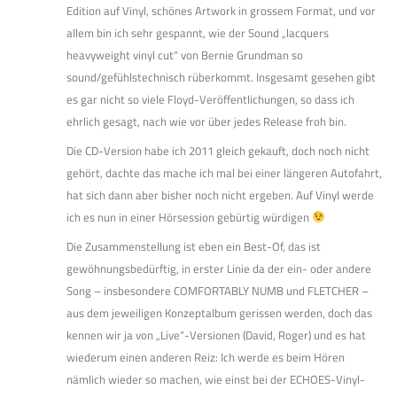
Edition auf Vinyl, schönes Artwork in grossem Format, und vor
allem bin ich sehr gespannt, wie der Sound „lacquers
heavyweight vinyl cut“ von Bernie Grundman so
sound/gefühlstechnisch rüberkommt. Insgesamt gesehen gibt
es gar nicht so viele Floyd-Veröffentlichungen, so dass ich
ehrlich gesagt, nach wie vor über jedes Release froh bin.
Die CD-Version habe ich 2011 gleich gekauft, doch noch nicht
gehört, dachte das mache ich mal bei einer längeren Autofahrt,
hat sich dann aber bisher noch nicht ergeben. Auf Vinyl werde
ich es nun in einer Hörsession gebürtig würdigen
Die Zusammenstellung ist eben ein Best-Of, das ist
gewöhnungsbedürftig, in erster Linie da der ein- oder andere
Song – insbesondere COMFORTABLY NUMB und FLETCHER –
aus dem jeweiligen Konzeptalbum gerissen werden, doch das
kennen wir ja von „Live“-Versionen (David, Roger) und es hat
wiederum einen anderen Reiz: Ich werde es beim Hören
nämlich wieder so machen, wie einst bei der ECHOES-Vinyl-