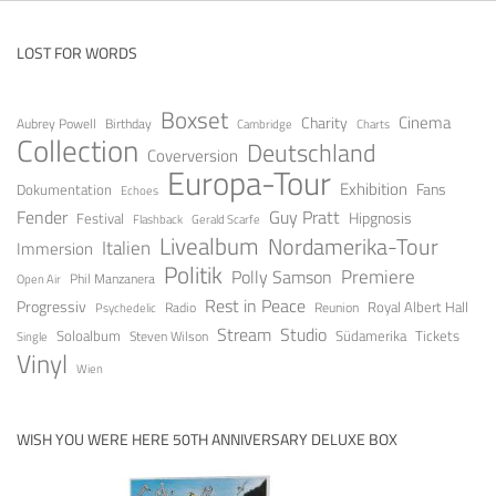
LOST FOR WORDS
Boxset
Cinema
Charity
Aubrey Powell
Birthday
Cambridge
Charts
Collection
Deutschland
Coverversion
Europa-Tour
Exhibition
Fans
Dokumentation
Echoes
Guy Pratt
Fender
Festival
Hipgnosis
Gerald Scarfe
Flashback
Livealbum
Nordamerika-Tour
Italien
Immersion
Politik
Premiere
Polly Samson
Open Air
Phil Manzanera
Rest in Peace
Progressiv
Royal Albert Hall
Radio
Reunion
Psychedelic
Stream
Studio
Soloalbum
Tickets
Südamerika
Steven Wilson
Single
Vinyl
Wien
WISH YOU WERE HERE 50TH ANNIVERSARY DELUXE BOX