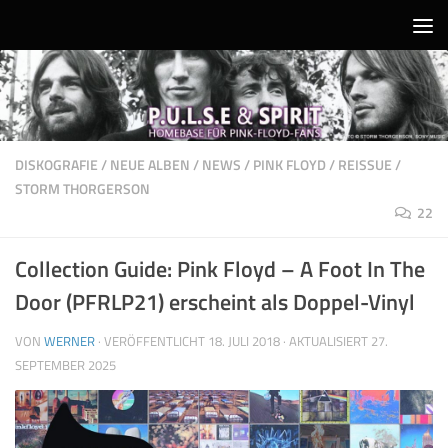
Unter dem Inhalt
DISKOGRAFIE
/
NEUE ALBEN
/
NEWS
/
PINK FLOYD
/
REISSUE
/
STORM THORGERSON
22
Collection Guide: Pink Floyd – A Foot In The
Door (PFRLP21) erscheint als Doppel-Vinyl
VON
WERNER
· VERÖFFENTLICHT
18. JULI 2018
· AKTUALISIERT
27.
SEPTEMBER 2025