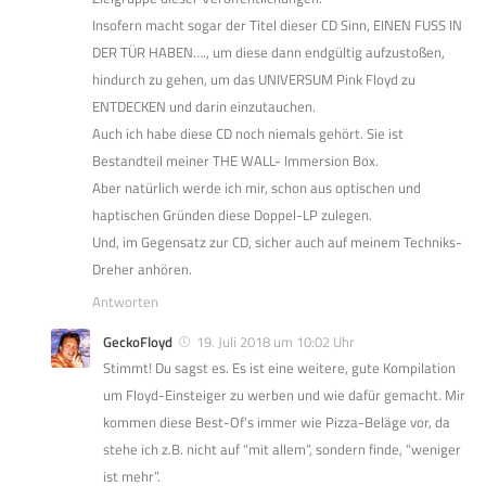
Insofern macht sogar der Titel dieser CD Sinn, EINEN FUSS IN
DER TÜR HABEN…., um diese dann endgültig aufzustoßen,
hindurch zu gehen, um das UNIVERSUM Pink Floyd zu
ENTDECKEN und darin einzutauchen.
Auch ich habe diese CD noch niemals gehört. Sie ist
Bestandteil meiner THE WALL- Immersion Box.
Aber natürlich werde ich mir, schon aus optischen und
haptischen Gründen diese Doppel-LP zulegen.
Und, im Gegensatz zur CD, sicher auch auf meinem Techniks-
Dreher anhören.
Antworten
GeckoFloyd
19. Juli 2018 um 10:02 Uhr
Stimmt! Du sagst es. Es ist eine weitere, gute Kompilation
um Floyd-Einsteiger zu werben und wie dafür gemacht. Mir
kommen diese Best-Of’s immer wie Pizza-Beläge vor, da
stehe ich z.B. nicht auf “mit allem”, sondern finde, “weniger
ist mehr”.