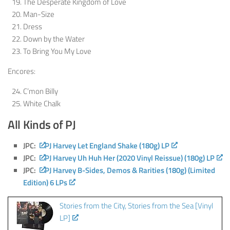
The Desperate Kingdom of Love
Man-Size
Dress
Down by the Water
To Bring You My Love
Encores:
C’mon Billy
White Chalk
All Kinds of PJ
JPC:
PJ Harvey Let England Shake (180g) LP
JPC:
PJ Harvey Uh Huh Her (2020 Vinyl Reissue) (180g) LP
JPC:
PJ Harvey B-Sides, Demos & Rarities (180g) (Limited
Edition) 6 LPs
Stories from the City, Stories from the Sea [Vinyl
LP]