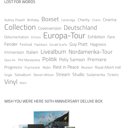
LOST FOR WORDS
Boxset
Cinema
Charity
Aubrey Powell
Birthday
Cambridge
Charts
Collection
Deutschland
Coverversion
Europa-Tour
Exhibition
Fans
Dokumentation
Echoes
Fender
Guy Pratt
Festival
Hipgnosis
Gerald Scarfe
Flashback
Livealbum
Nordamerika-Tour
Italien
Immersion
Politik
Premiere
Polly Samson
Open Air
Phil Manzanera
Rest in Peace
Progressiv
Royal Albert Hall
Radio
Reunion
Psychedelic
Stream
Studio
Soloalbum
Tickets
Südamerika
Steven Wilson
Single
Vinyl
Wien
WISH YOU WERE HERE 50TH ANNIVERSARY DELUXE BOX