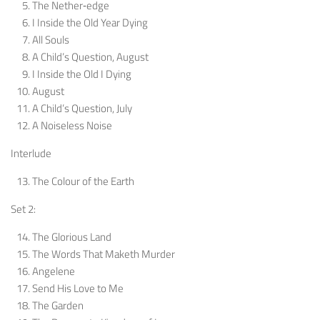
The Nether‐edge
I Inside the Old Year Dying
All Souls
A Child’s Question, August
I Inside the Old I Dying
August
A Child’s Question, July
A Noiseless Noise
Interlude
The Colour of the Earth
Set 2:
The Glorious Land
The Words That Maketh Murder
Angelene
Send His Love to Me
The Garden