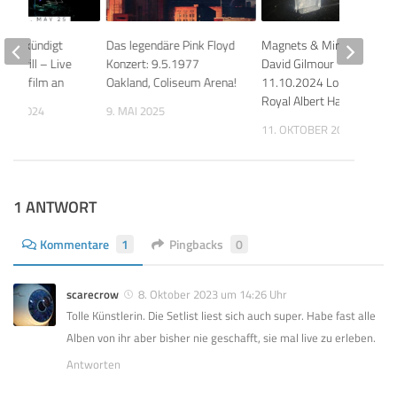
ters kündigt
Das legendäre Pink Floyd
Magnets & Miracles:
t A Drill – Live
Konzert: 9.5.1977
David Gilmour
onzertfilm an
Oakland, Coliseum Arena!
11.10.2024 London,
Royal Albert Hall
BER 2024
9. MAI 2025
11. OKTOBER 2025
1 ANTWORT
Kommentare
1
Pingbacks
0
scarecrow
8. Oktober 2023 um 14:26 Uhr
Tolle Künstlerin. Die Setlist liest sich auch super. Habe fast alle
Alben von ihr aber bisher nie geschafft, sie mal live zu erleben.
Antworten