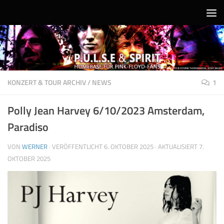
Unter dem Inhalt
KONZERT & TOUR ARCHIV
/
NEWS
1
Polly Jean Harvey 6/10/2023 Amsterdam,
Paradiso
VON
WERNER
· VERÖFFENTLICHT
6. OKTOBER 2025
· AKTUALISIERT
7.
OKTOBER 2025