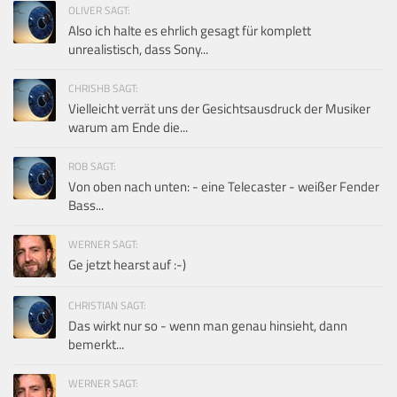
OLIVER SAGT:
Also ich halte es ehrlich gesagt für komplett
unrealistisch, dass Sony...
CHRISHB SAGT:
Vielleicht verrät uns der Gesichtsausdruck der Musiker
warum am Ende die...
ROB SAGT:
Von oben nach unten: - eine Telecaster - weißer Fender
Bass...
WERNER SAGT:
Ge jetzt hearst auf :-)
CHRISTIAN SAGT:
Das wirkt nur so - wenn man genau hinsieht, dann
bemerkt...
WERNER SAGT: