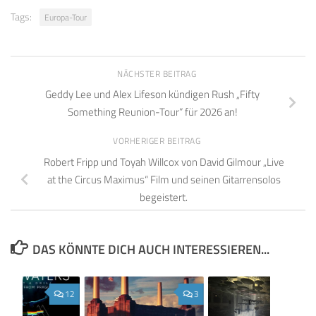
Tags:
Europa-Tour
NÄCHSTER BEITRAG
Geddy Lee und Alex Lifeson kündigen Rush „Fifty
Something Reunion-Tour“ für 2026 an!
VORHERIGER BEITRAG
Robert Fripp und Toyah Willcox von David Gilmour „Live
at the Circus Maximus“ Film und seinen Gitarrensolos
begeistert.
DAS KÖNNTE DICH AUCH INTERESSIEREN...
12
3