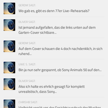
GERDM SAGT:
Wo gab es, gibt es denn 77er Live-Rehearsals?
OLIVER SAGT:
Ist jemand aufgefallen, das die links unten auf dem
Garten-Cover sichtbare...
GERDM SAGT:
Auf dem Cover schauen die 4 doch nachdenklich, in sich
ruhend...
UWE S. SAGT:
Bin ja nun sehr gespannt, ob Sony Animals 50 auf den...
OLIVER SAGT:
Also ich halte es ehrlich gesagt für komplett
unrealistisch, dass Sony...
CHRISHB SAGT:
Vielleicht verrät uns der Gesichtsausdruck der Musiker