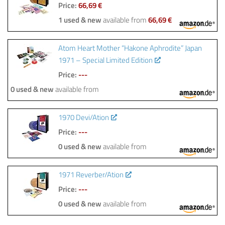
Price:
66,69 €
1 used & new
available from
66,69 €
Atom Heart Mother “Hakone Aphrodite” Japan
1971 – Special Limited Edition
Price:
---
0 used & new
available from
1970 Devi/Ation
Price:
---
0 used & new
available from
1971 Reverber/Ation
Price:
---
0 used & new
available from