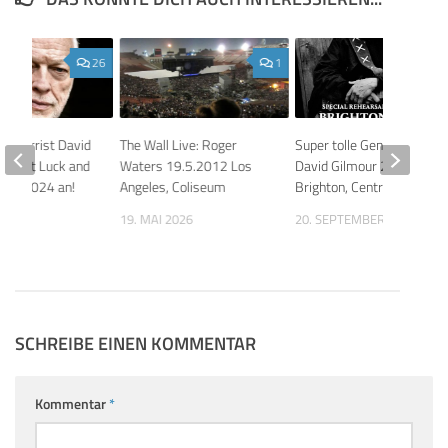
26
1
d Gitarrist David
The Wall Live: Roger
Super tolle Generalprobe:
ündigt Luck and
Waters 19.5.2012 Los
David Gilmour 20.9.2024
Tour 2024 an!
Angeles, Coliseum
Brighton, Centre
 2024
19. MAI 2026
20. SEPTEMBER 2024
SCHREIBE EINEN KOMMENTAR
Kommentar
*