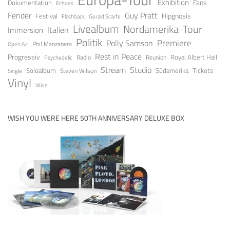
Exhibition
Fans
Dokumentation
Echoes
Fender
Guy Pratt
Festival
Hipgnosis
Gerald Scarfe
Flashback
Livealbum
Nordamerika-Tour
Italien
Immersion
Politik
Premiere
Polly Samson
Open Air
Phil Manzanera
Rest in Peace
Progressiv
Royal Albert Hall
Radio
Reunion
Psychedelic
Stream
Studio
Soloalbum
Tickets
Südamerika
Steven Wilson
Single
Vinyl
Wien
WISH YOU WERE HERE 50TH ANNIVERSARY DELUXE BOX