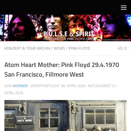
Unter dem Inhalt
KONZERT & TOUR ARCHIV
/
NEWS
/
PINK FLOYD
0
Atom Heart Mother: Pink Floyd 29.4.1970
San Francisco, Fillmore West
VON
WERNER
· VERÖFFENTLICHT
30. APRIL 2026
· AKTUALISIERT
27.
APRIL 2026