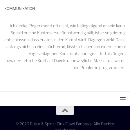
KOMMUNIKATION
Ich denke, Roger merkt oft nicht, wie beängstigend er sein kann.
Sobald er eine Kontroverse für notwendig hält, ist er so grimmig
entschlossen, dass er alles in den Kampf wirft. Dagegen wirkt David
anfangs nicht so einschüchternd, lässt sich aber von einem einmal
eingeschlagenen Kurs nicht abbringen. Und als Rogers
unwiderstehliche Kraft auf Davids unbewegliche Masse traf, waren
die Probleme programmiert.
© 2026 Pulse & Spirit : Pink Floyd Fanbasis. Alle Rechte