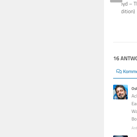
Diskografie: Pink Floyd – 
(3-CD, Experience Edition)
10. JANUAR 2012
16 ANTW
Komme
Os
Ac
Ea
Wa
Bo
An