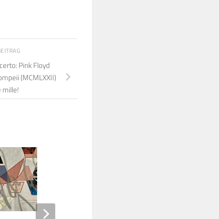
BEITRAG
certo: Pink Floyd
Pompeii (MCMLXXII)
 mille!
7