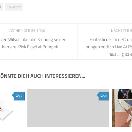
t
Collection
VORHERIGER BEITRAG
NÄCHSTER 
even Wilson über die Krönung seiner
Fantastico Film del Con
Karriere: Pink Floyd at Pompeii
bringen endlich Live At 
raus … grazie
ÖNNTE DICH AUCH INTERESSIEREN...
2
0