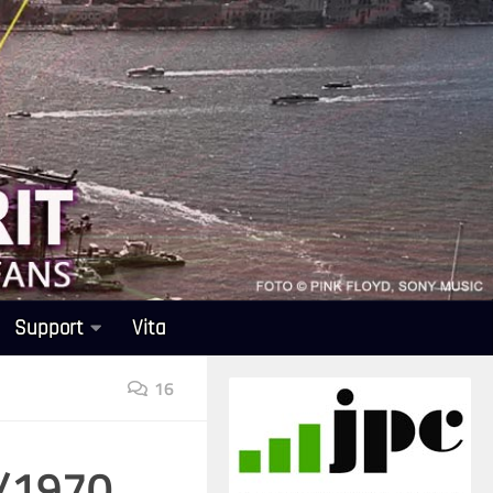
Support
Vita
16
4/1970