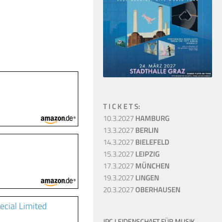
T I C K E T S:
10.3.2027
HAMBURG
13.3.2027
BERLIN
14.3.2027
BIELEFELD
15.3.2027
LEIPZIG
17.3.2027
MÜNCHEN
19.3.2027
LINGEN
20.3.2027
OBERHAUSEN
cial Limited
JPC LEIDENSCHAFT FÜR MUSIK