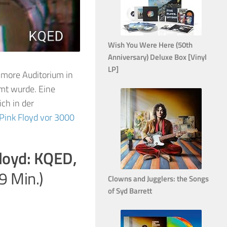
Wish You Were Here (50th
Anniversary) Deluxe Box [Vinyl
LP]
llmore Auditorium in
mt wurde. Eine
ich in der
Pink Floyd vor 3000
loyd: KQED,
9 Min.)
Clowns and Jugglers: the Songs
of Syd Barrett