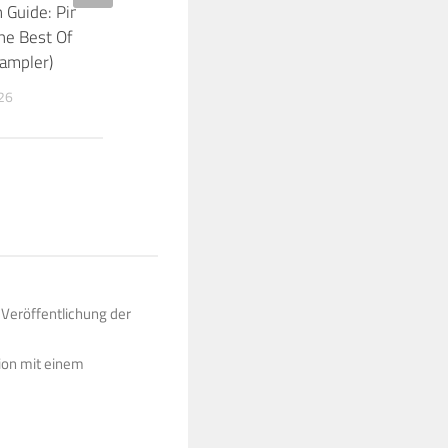
n Guide: Pink Floyd –
Pink Floyd Podcast: David Gilmo
e Best Of Pink Floyd (8 &
über die “Later Years” der Band
ampler)
23. NOVEMBER 2019
26
 Veröffentlichung der
ion mit einem