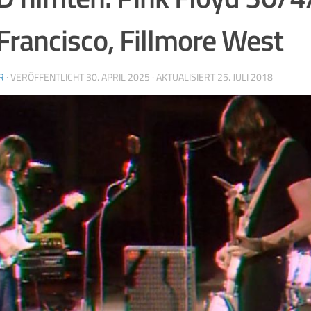
Francisco, Fillmore West
R
· VERÖFFENTLICHT
30. APRIL 2025
· AKTUALISIERT
25. JULI 2018