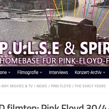
one
Filmografie
Interviews
Konzert-Archiv
-RAY: MOVIES & TV
/
NEWS
/
PINK FLOYD
/
THE EARLY YEARS
 filmten: Pink Floyd 30/