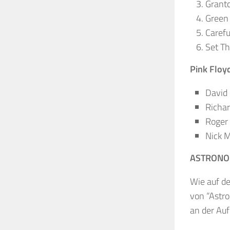
Grant
Green 
Carefu
Set Th
Pink Floy
David 
Richar
Roger 
Nick M
ASTRONO
Wie auf de
von “Astr
an der Au