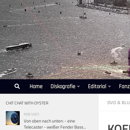
Unter dem Inhalt
Home
Diskografie
Editorial
Fanz
DVD & BLU
CHIT CHAT WITH OYSTER
ROB SAGT:
Von oben nach unten: - eine
KQED
Telecaster - weißer Fender Bass...