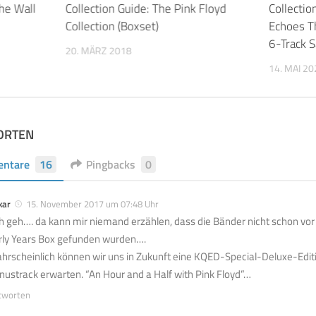
The Wall
Collection Guide: The Pink Floyd
Collectio
Collection (Boxset)
Echoes Th
6-Track S
20. MÄRZ 2018
14. MAI 20
ORTEN
ntare
16
Pingbacks
0
kar
15. November 2017 um 07:48 Uhr
h geh…. da kann mir niemand erzählen, dass die Bänder nicht schon vor
rly Years Box gefunden wurden….
hrscheinlich können wir uns in Zukunft eine KQED-Special-Deluxe-Edit
nustrack erwarten. “An Hour and a Half with Pink Floyd”…
tworten