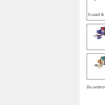
0 used &
Du unterst