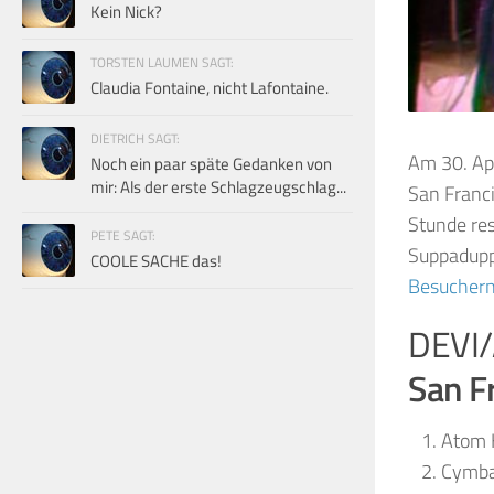
Kein Nick?
TORSTEN LAUMEN SAGT:
Claudia Fontaine, nicht Lafontaine.
DIETRICH SAGT:
Am 30. Apr
Noch ein paar späte Gedanken von
mir: Als der erste Schlagzeugschlag...
San Franc
Stunde res
PETE SAGT:
Suppadupp
COOLE SACHE das!
Besuchern
DEVI/
San F
Atom 
Cymba