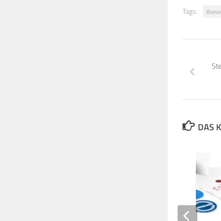
Tags:
Boxse
St
DAS K