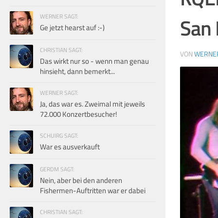
WERNER SAGT:
San 
Ge jetzt hearst auf :-)
CHRISTIAN SAGT:
VON
WERNE
Das wirkt nur so - wenn man genau
hinsieht, dann bemerkt...
WERNER SAGT:
Ja, das war es. Zweimal mit jeweils
72.000 Konzertbesucher!
SCHUIRG SAGT:
War es ausverkauft
GERDM SAGT:
Nein, aber bei den anderen
Fishermen-Auftritten war er dabei
CHRISTIAN SAGT: