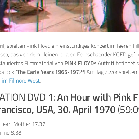
il, spielten Pink Floyd ein einstündiges Konzert im leeren Fi
isco, das von dem kleinen lokalen Fernsehsender KQED gefil
tauriertes Filmmaterial von
PINK FLOYDs
Auftritt befindet s
a Box “
The Early Years 1965-197
2″! Am Tag zuvor spielten
 im Filmore West
.
ATION DVD 1:
An Hour with Pink F
rancisco, USA, 30. April 1970
(59:0
Heart Mother 17.37
line 8.38