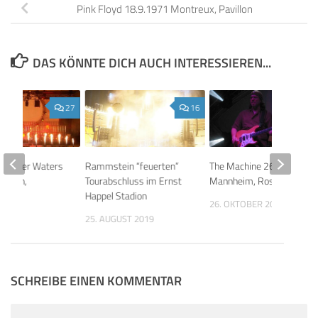
Pink Floyd 18.9.1971 Montreux, Pavillon
DAS KÖNNTE DICH AUCH INTERESSIEREN...
27
16
k: Roger Waters
Rammstein “feuerten”
The Machine 26.10.2004
Berlin,
Tourabschluss im Ernst
Mannheim, Rosengarten
e
Happel Stadion
26. OKTOBER 2025
026
25. AUGUST 2019
SCHREIBE EINEN KOMMENTAR