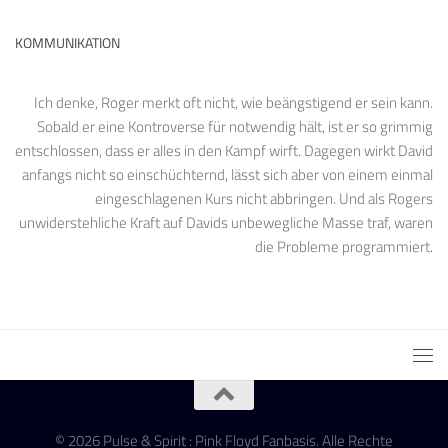
KOMMUNIKATION
Ich denke, Roger merkt oft nicht, wie beängstigend er sein kann.
Sobald er eine Kontroverse für notwendig hält, ist er so grimmig
entschlossen, dass er alles in den Kampf wirft. Dagegen wirkt David
anfangs nicht so einschüchternd, lässt sich aber von einem einmal
eingeschlagenen Kurs nicht abbringen. Und als Rogers
unwiderstehliche Kraft auf Davids unbewegliche Masse traf, waren
die Probleme programmiert.
© 2026 Pulse & Spirit : Pink Floyd Fanbasis. Alle Rechte