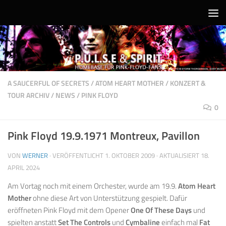
Unter dem Inhalt
A SAUCERFUL OF SECRETS
/
ATOM HEART MOTHER
/
KONZERT &
TOUR ARCHIV
/
NEWS
/
PINK FLOYD
0
Pink Floyd 19.9.1971 Montreux, Pavillon
VON
WERNER
· VERÖFFENTLICHT
1. OKTOBER 2009
· AKTUALISIERT
18.
APRIL 2024
Am Vortag noch mit einem Orchester, wurde am 19.9.
Atom Heart
Mother
ohne diese Art von Unterstützung gespielt. Dafür
eröffneten Pink Floyd mit dem Opener
One Of These Days
und
spielten anstatt
Set The Controls
und
Cymbaline
einfach mal
Fat