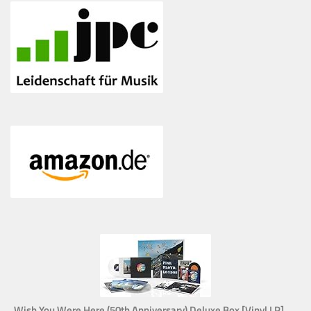
Wish You Were Here (50th Anniversary) Deluxe Box [Vinyl LP]