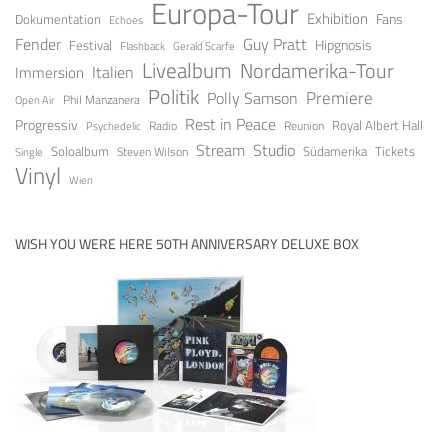
Europa-Tour
Exhibition
Fans
Dokumentation
Echoes
Fender
Guy Pratt
Festival
Hipgnosis
Gerald Scarfe
Flashback
Livealbum
Nordamerika-Tour
Italien
Immersion
Politik
Premiere
Polly Samson
Open Air
Phil Manzanera
Rest in Peace
Progressiv
Royal Albert Hall
Radio
Reunion
Psychedelic
Stream
Studio
Soloalbum
Tickets
Südamerika
Steven Wilson
Single
Vinyl
Wien
WISH YOU WERE HERE 50TH ANNIVERSARY DELUXE BOX