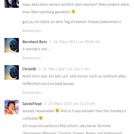
naja, dass kann keinen wirklich überraschen? Alles andere wäre
eine Überraschung gewesen
gut so, ich hätte an dem Tag eh keinen Urlaub bekommen:)
Antworten
Bernhard Botz
22. März 2021 um 20:56 Uhr
it wonders not…
Antworten
ChrisHB
22. März 2021 um 22:41 Uhr
Kneif mich mal. Ein Jahr um. Und immer noch so schlimm alles.
Hoffentlich wird es bald besser.
Antworten
GeckoFloyd
23. März 2021 um 12:23 Uhr
sounds reasonable
And is it any wonder that the monkey’s
confused
Ich muss ein weiteres Mal zittern, das keine Termine
überlappen (Masons, Clapton, Queen, Roger und Hollywood