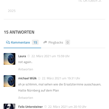
14. OKTOBER 2016
MBER 2025
15 ANTWORTEN
Kommentare
15
Pingbacks
0
Laura
22. März 2021 um 15:59 Uhr
not again..
Antworten
michael Wülk
22. März 2021 um 19:31 Uhr
oh je schlimm, mal sehen wie die Ersatztermine ausschauen,
Hatte Nürnberg auf dem Plan
Antworten
Felix Untersteiner
22. März 2021 um 20:10 Uhr