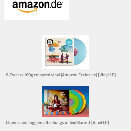
8-Tracks/180g coloured vinyl (Amazon Exclusive) [Vinyl LP]
Clowns and Jugglers: the Songs of Syd Barrett [Vinyl LP]