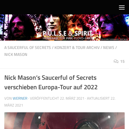
Unter dem Inhalt
A SAUCERFUL OF SECRETS
/
KONZERT & TOUR ARCHIV
/
NEWS
/
NICK MASON
15
Nick Mason‘s Saucerful of Secrets
verschieben Europa-Tour auf 2022
VON
WERNER
· VERÖFFENTLICHT
22. MÄRZ 2021
· AKTUALISIERT
22.
MÄRZ 2021