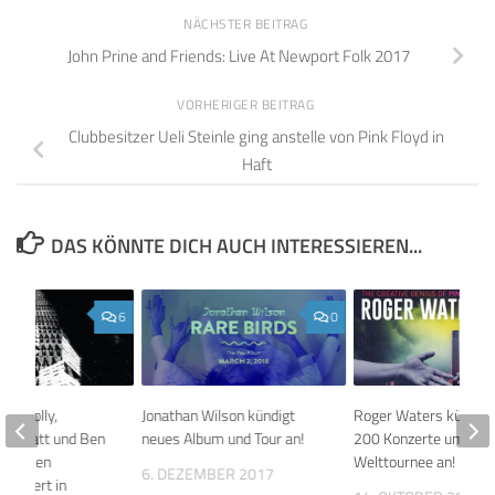
NÄCHSTER BEITRAG
John Prine and Friends: Live At Newport Folk 2017
VORHERIGER BEITRAG
Clubbesitzer Ueli Steinle ging anstelle von Pink Floyd in
Haft
DAS KÖNNTE DICH AUCH INTERESSIEREN...
6
0
ur, Polly,
Jonathan Wilson kündigt
Roger Waters kündigt 
y Pratt und Ben
neues Album und Tour an!
200 Konzerte umfas
esuchten
Welttournee an!
6. DEZEMBER 2017
Konzert in