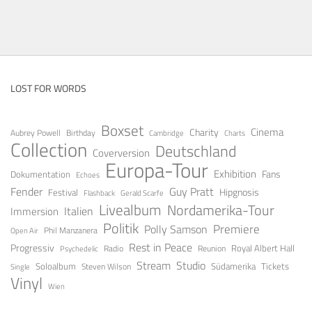
LOST FOR WORDS
Boxset
Cinema
Charity
Aubrey Powell
Birthday
Cambridge
Charts
Collection
Deutschland
Coverversion
Europa-Tour
Exhibition
Fans
Dokumentation
Echoes
Fender
Guy Pratt
Festival
Hipgnosis
Gerald Scarfe
Flashback
Livealbum
Nordamerika-Tour
Italien
Immersion
Politik
Premiere
Polly Samson
Open Air
Phil Manzanera
Rest in Peace
Progressiv
Royal Albert Hall
Radio
Reunion
Psychedelic
Stream
Studio
Soloalbum
Tickets
Südamerika
Steven Wilson
Single
Vinyl
Wien