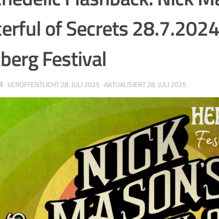
erful of Secrets 28.7.202
berg Festival
R
· VERÖFFENTLICHT
28. JULI 2025
· AKTUALISIERT
28. JULI 2025