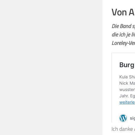
Von A
Die Band sp
die ich je
Loreley-Ve
Ich danke 