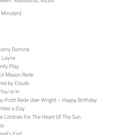
eken: Keyboards, Vocals
 Minuten)
nomy Domine
d Layne
ily Play
ck Mason Rede
red by Clouds
You’re In
y Pratt Rede über Wright – Happy Birthday
ber a Day
e Controls For The Heart Of The Sun
ss
ood’s End