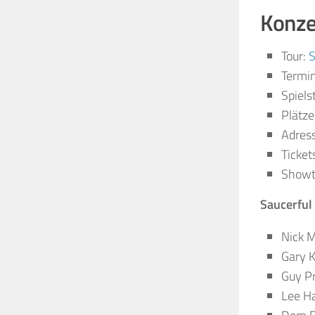
Konzer
Tour:
S
Termin
Spiels
Plätze
Adres
Ticket
Showt
Saucerful 
Nick 
Gary K
Guy Pr
Lee Ha