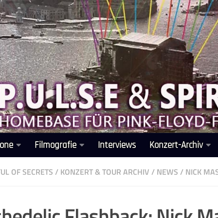
one
Filmografie
Interviews
Konzert-Archiv
UL OF SECRETS
/
KONZERT & TOUR ARCHIV
/
NEWS
/
NICK MA
hedelic Flashback: Nick M