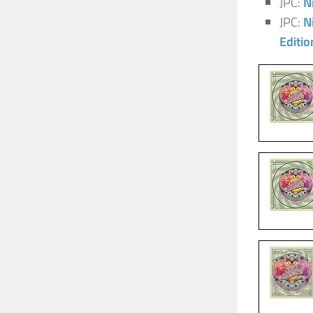
JPC:
N
JPC:
N
Editio