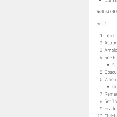
Dom B
Setlist
(90
Set 1
Intro
Astro
Arnol
See Em
Ni
Obscu
When 
Gu
Remem
Set Th
Fearle
Childh