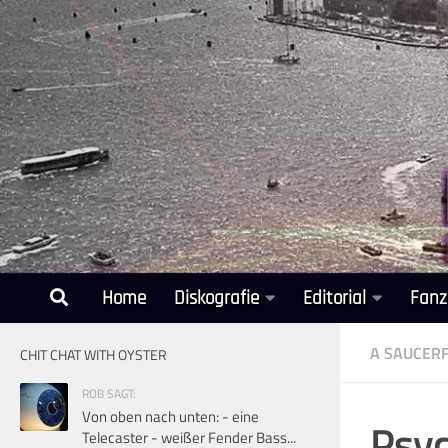
Unter dem Inhalt
Home
Diskografie
Editorial
Fanz
A SAUCERF
CHIT CHAT WITH OYSTER
ROB SAGT:
Von oben nach unten: - eine
Psyc
Telecaster - weißer Fender Bass...