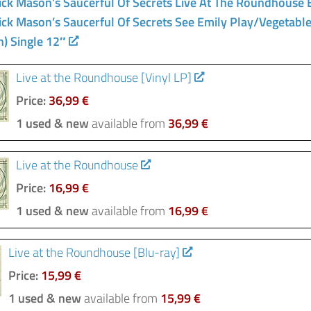
ick Mason’s Saucerful Of Secrets Live At The Roundhouse 
ick Mason’s Saucerful Of Secrets See Emily Play/Vegetabl
n) Single 12″
Live at the Roundhouse [Vinyl LP]
Price:
36,99 €
1 used & new
available from
36,99 €
Live at the Roundhouse
Price:
16,99 €
1 used & new
available from
16,99 €
Live at the Roundhouse [Blu-ray]
Price:
15,99 €
1 used & new
available from
15,99 €