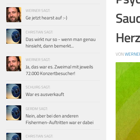
WERNER SAGT:
Sauc
Ge jetzt hearst auf :-)
Herz
CHRISTIAN SAGT:
Das wirkt nur so - wenn man genau
hinsieht, dann bemerkt...
VON
WERNE
WERNER SAGT:
Ja, das war es. Zweimal mit jeweils
72.000 Konzertbesucher!
SCHUIRG SAGT:
War es ausverkauft
GERDM SAGT:
Nein, aber bei den anderen
Fishermen-Auftritten war er dabei
CHRISTIAN SAGT: