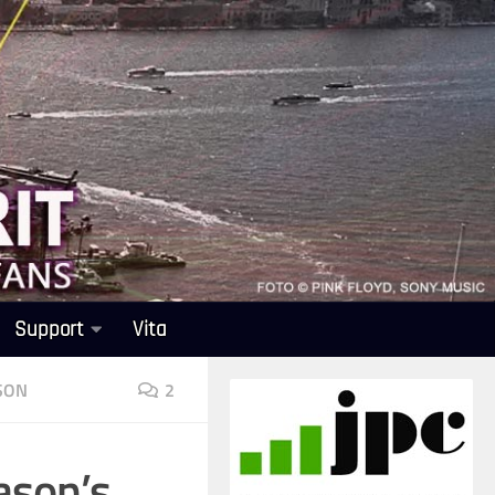
Support
Vita
SON
2
ason’s