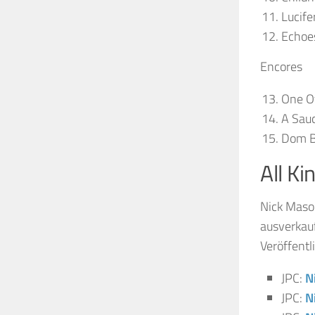
Lucif
Echoe
Encores
One O
A Sauc
Dom Be
All Ki
Nick Mason
ausverkau
Veröffent
JPC:
N
JPC:
N