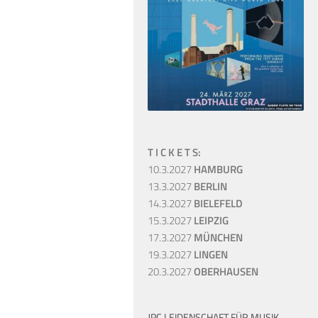
T I C K E T S:
10.3.2027
HAMBURG
13.3.2027
BERLIN
14.3.2027
BIELEFELD
15.3.2027
LEIPZIG
17.3.2027
MÜNCHEN
19.3.2027
LINGEN
20.3.2027
OBERHAUSEN
JPC LEIDENSCHAFT FÜR MUSIK