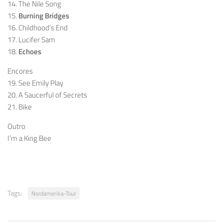
14. The Nile Song
15.
Burning Bridges
16. Childhood’s End
17. Lucifer Sam
18.
Echoes
Encores
19. See Emily Play
20. A Saucerful of Secrets
21. Bike
Outro
I’m a King Bee
Tags:
Nordamerika-Tour