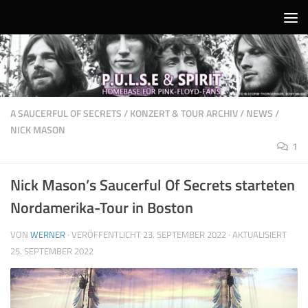
Unter dem Inhalt
A SAUCERFUL OF SECRETS
/
KONZERT & TOUR ARCHIV
/
NEWS
/
NICK MASON
1
Nick Mason’s Saucerful Of Secrets starteten
Nordamerika-Tour in Boston
VON
WERNER
· VERÖFFENTLICHT
23. SEPTEMBER 2022
· AKTUALISIERT
25. SEPTEMBER 2022