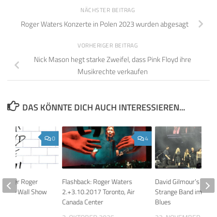
NÄCHSTER BEITRAG
Roger Waters Konzerte in Polen 2023 wurden abgesagt
VORHERIGER BEITRAG
Nick Mason hegt starke Zweifel, dass Pink Floyd ihre
Musikrechte verkaufen
DAS KÖNNTE DICH AUCH INTERESSIEREN...
0
4
ils über Roger
Flashback: Roger Waters
David Gilmour’s Luck 
ue The Wall Show
2.+3.10.2017 Toronto, Air
Strange Band im Post
Canada Center
Blues
 2010