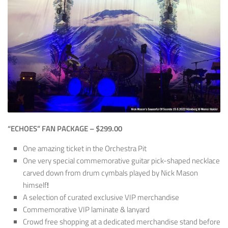
“ECHOES” FAN PACKAGE – $299.00
One amazing ticket in the Orchestra Pit
One very special commemorative guitar pick-shaped necklace
carved down from drum cymbals played by Nick Mason
himself
!
A selection of curated exclusive VIP merchandise
Commemorative VIP laminate & lanyard
Crowd free shopping at a dedicated merchandise stand before