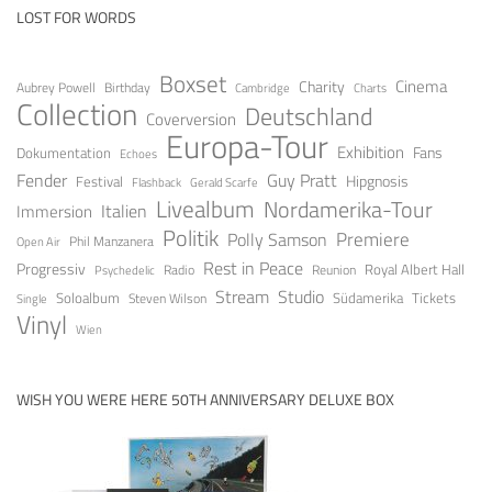
LOST FOR WORDS
Boxset
Cinema
Charity
Aubrey Powell
Birthday
Cambridge
Charts
Collection
Deutschland
Coverversion
Europa-Tour
Exhibition
Fans
Dokumentation
Echoes
Fender
Guy Pratt
Festival
Hipgnosis
Gerald Scarfe
Flashback
Livealbum
Nordamerika-Tour
Italien
Immersion
Politik
Premiere
Polly Samson
Open Air
Phil Manzanera
Rest in Peace
Progressiv
Royal Albert Hall
Radio
Reunion
Psychedelic
Stream
Studio
Soloalbum
Tickets
Südamerika
Steven Wilson
Single
Vinyl
Wien
WISH YOU WERE HERE 50TH ANNIVERSARY DELUXE BOX