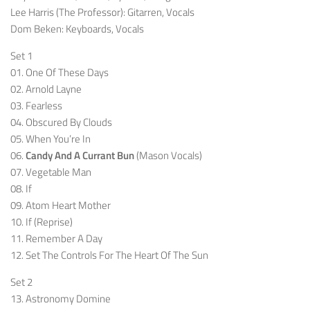
Lee Harris (The Professor): Gitarren, Vocals
Dom Beken: Keyboards, Vocals
Set 1
01. One Of These Days
02. Arnold Layne
03. Fearless
04. Obscured By Clouds
05. When You’re In
06.
Candy And A Currant Bun
(Mason Vocals)
07. Vegetable Man
08. If
09. Atom Heart Mother
10. If (Reprise)
11. Remember A Day
12. Set The Controls For The Heart Of The Sun
Set 2
13. Astronomy Domine