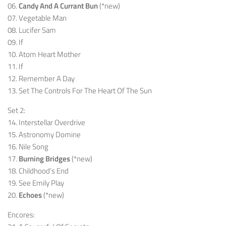
06.
Candy And A Currant Bun
(*new)
07. Vegetable Man
08. Lucifer Sam
09. If
10. Atom Heart Mother
11. If
12. Remember A Day
13. Set The Controls For The Heart Of The Sun
Set 2:
14. Interstellar Overdrive
15. Astronomy Domine
16. Nile Song
17.
Burning Bridges
(*new)
18. Childhood’s End
19. See Emily Play
20.
Echoes
(*new)
Encores: