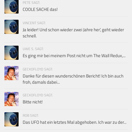
PETE SAGT:
COOLE SACHE das!
VINCENT SAGT:
Ja leider! Und schon wieder zwei Jahre her', geht wieder
schnell.
UWE S. SAGT:
Es ging mir bei meinem Post nicht um The Wall Redux,...
GECKOFLOYD SAGT:
Danke für diesen wunderschönen Bericht! Ich bin auch
froh, damals dabei...
GECKOFLOYD SAGT:
Bitte nicht!
ROB SAGT:
Das UFO hat ein letztes Mal abgehoben. Ich war zu der...