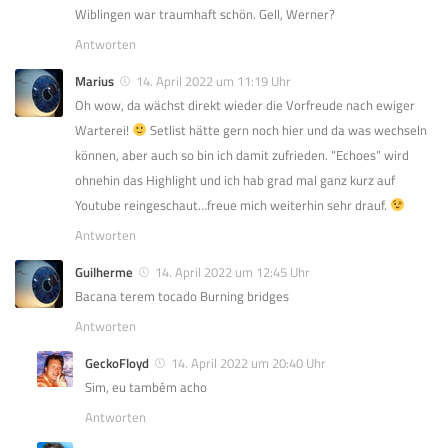
Wiblingen war traumhaft schön. Gell, Werner?
Antworten
Marius
14. April 2022 um 11:19 Uhr
Oh wow, da wächst direkt wieder die Vorfreude nach ewiger
Warterei!
Setlist hätte gern noch hier und da was wechseln
können, aber auch so bin ich damit zufrieden. “Echoes” wird
ohnehin das Highlight und ich hab grad mal ganz kurz auf
Youtube reingeschaut…freue mich weiterhin sehr drauf.
Antworten
Guilherme
14. April 2022 um 12:45 Uhr
Bacana terem tocado Burning bridges
Antworten
GeckoFloyd
14. April 2022 um 20:40 Uhr
Sim, eu também acho
Antworten