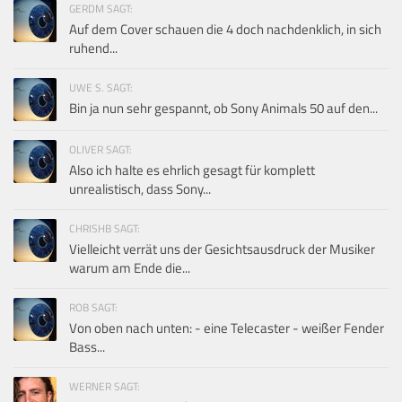
GERDM SAGT:
Auf dem Cover schauen die 4 doch nachdenklich, in sich
ruhend...
UWE S. SAGT:
Bin ja nun sehr gespannt, ob Sony Animals 50 auf den...
OLIVER SAGT:
Also ich halte es ehrlich gesagt für komplett
unrealistisch, dass Sony...
CHRISHB SAGT:
Vielleicht verrät uns der Gesichtsausdruck der Musiker
warum am Ende die...
ROB SAGT:
Von oben nach unten: - eine Telecaster - weißer Fender
Bass...
WERNER SAGT: