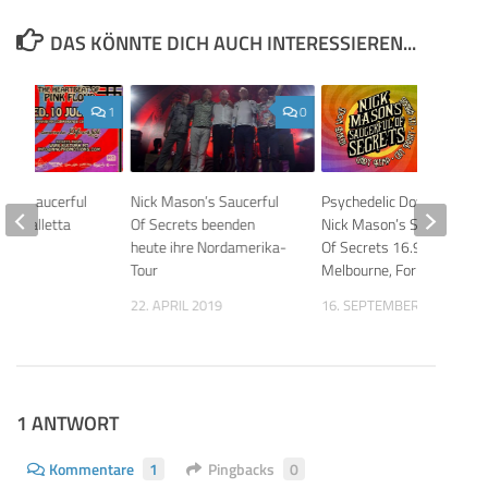
DAS KÖNNTE DICH AUCH INTERESSIEREN...
1
0
n’s Saucerful
Nick Mason’s Saucerful
Psychedelic Down Under:
 in Valletta
Of Secrets beenden
Nick Mason’s Saucerful
heute ihre Nordamerika-
Of Secrets 16.9.2023
019
Tour
Melbourne, Forum
22. APRIL 2019
16. SEPTEMBER 2023
1 ANTWORT
Kommentare
1
Pingbacks
0