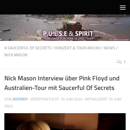
Unter dem Inhalt
A SAUCERFUL OF SECRETS
/
KONZERT & TOUR ARCHIV
/
NEWS
/
NICK MASON
1
Nick Mason Interview über Pink Floyd und
Australien-Tour mit Saucerful Of Secrets
VON
WERNER
· VERÖFFENTLICHT
10. JUNI 2023
· AKTUALISIERT
10. JUNI
2023