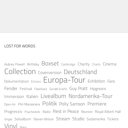
LOST FOR WORDS
Boxset
Cinema
Charity
Aubrey Powell
Birthday
Cambridge
Charts
Collection
Deutschland
Coverversion
Europa-Tour
Exhibition
Fans
Dokumentation
Echoes
Fender
Guy Pratt
Festival
Hipgnosis
Gerald Scarfe
Flashback
Livealbum
Nordamerika-Tour
Italien
Immersion
Politik
Premiere
Polly Samson
Open Air
Phil Manzanera
Rest in Peace
Progressiv
Royal Albert Hall
Radio
Reunion
Psychedelic
Stream
Studio
Soloalbum
Tickets
Südamerika
Steven Wilson
Single
Vinyl
Wien