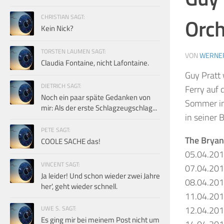
CHRISTIAN SAGT:
Orch
Kein Nick?
TORSTEN LAUMEN SAGT:
VON
WERNE
Claudia Fontaine, nicht Lafontaine.
Guy Pratt 
DIETRICH SAGT:
Ferry auf 
Noch ein paar späte Gedanken von
Sommer in 
mir: Als der erste Schlagzeugschlag...
in seiner 
PETE SAGT:
The Bryan
COOLE SACHE das!
05.04.20
VINCENT SAGT:
07.04.20
Ja leider! Und schon wieder zwei Jahre
08.04.20
her', geht wieder schnell.
11.04.20
UWE S. SAGT:
12.04.20
Es ging mir bei meinem Post nicht um