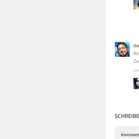
Os
Be
Zu
An
SCHREIB
Komment