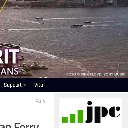
Support
Vita
4
an Ferry