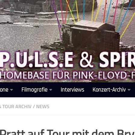
one
Filmografie
Interviews
Konzert-Archiv
& TOUR ARCHIV
/
NEWS
Pratt auf Tour mit dem Bry