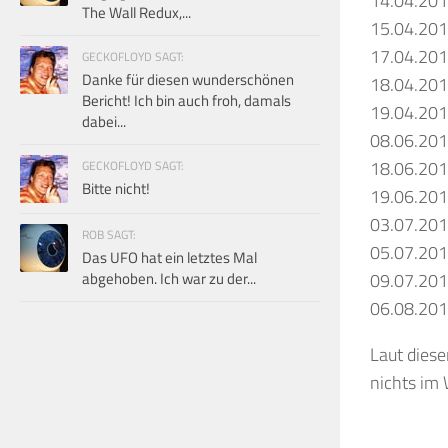
14.04.20
The Wall Redux,...
15.04.20
17.04.20
GECKOFLOYD SAGT:
Danke für diesen wunderschönen
18.04.20
Bericht! Ich bin auch froh, damals
19.04.20
dabei...
08.06.20
18.06.20
GECKOFLOYD SAGT:
Bitte nicht!
19.06.20
03.07.20
ROB SAGT:
05.07.20
Das UFO hat ein letztes Mal
abgehoben. Ich war zu der...
09.07.20
06.08.20
Laut diese
nichts im