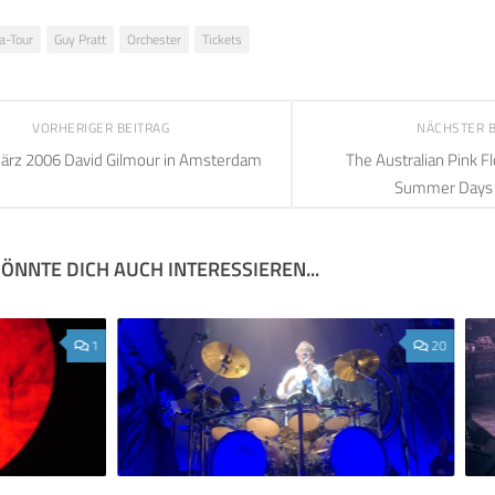
a-Tour
Guy Pratt
Orchester
Tickets
VORHERIGER BEITRAG
NÄCHSTER 
ärz 2006 David Gilmour in Amsterdam
The Australian Pink 
Summer Days F
ÖNNTE DICH AUCH INTERESSIEREN...
1
20