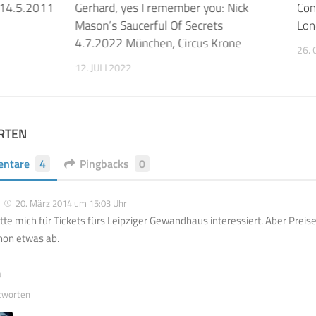
 14.5.2011
Gerhard, yes I remember you: Nick
Con
Mason’s Saucerful Of Secrets
Lon
4.7.2022 München, Circus Krone
26.
12. JULI 2022
RTEN
ntare
4
Pingbacks
0
20. März 2014 um 15:03 Uhr
tte mich für Tickets fürs Leipziger Gewandhaus interessiert. Aber Prei
hon etwas ab.
a
tworten