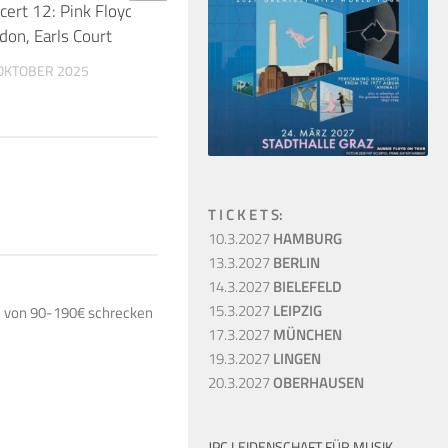
cert 12: Pink Floyd 26.10.1994
JETZT: Tickets für Nic
don, Earls Court
Saucerful of Secrets 
 OKTOBER 2025
25. MAI 2018
T I C K E T S:
10.3.2027
HAMBURG
13.3.2027
BERLIN
14.3.2027
BIELEFELD
15.3.2027
LEIPZIG
se von 90-190€ schrecken
17.3.2027
MÜNCHEN
19.3.2027
LINGEN
20.3.2027
OBERHAUSEN
JPC LEIDENSCHAFT FÜR MUSIK