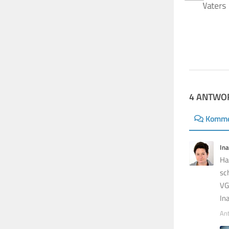
The Wall Live: Roger Waters
London, O2 Arena
14. MAI 2026
4 ANTWO
Komme
Ina
Ha
sc
VG
In
An