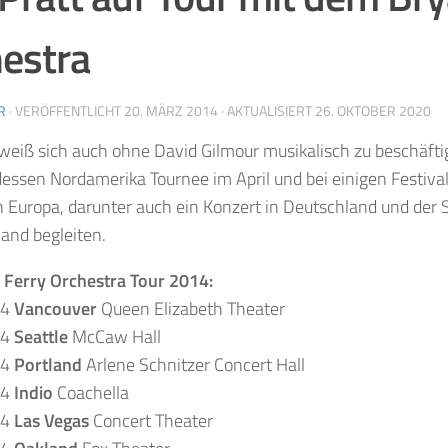
estra
R
· VERÖFFENTLICHT
20. MÄRZ 2014
· AKTUALISIERT
26. OKTOBER 2020
weiß sich auch ohne David Gilmour musikalisch zu beschäfti
dessen Nordamerika Tournee im April und bei einigen Festiv
Europa, darunter auch ein Konzert in Deutschland und der S
Band begleiten.
 Ferry Orchestra Tour 2014:
14
Vancouver
Queen Elizabeth Theater
14
Seattle
McCaw Hall
14
Portland
Arlene Schnitzer Concert Hall
14
Indio
Coachella
14
Las Vegas
Concert Theater