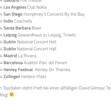
14
Oakland
Fox Theater
14
Los Angeles
Club Nokia
14
San Diego
Humphrey’s Concerts By the Bay
14
Indio
Coachella
14
Santa Barbara
Bowl
14
Leipzig
Gewandhaus zu Leipzig, Tickets
14
Dublin
National Concert Hall
14
Dublin
National Concert Hall
14
Madrid
La Riviera
14
Barcelona
Auditori Parc del Forum
14
Henley Festival
, Henley On Thames
14
Zofingen
Heitere-Platz
n Tourdaten steht Pratt bei einer allfälligen David Gilmour T
 Weg!