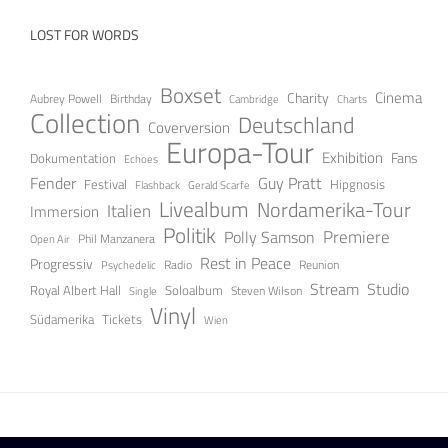
LOST FOR WORDS
Boxset
Cinema
Charity
Aubrey Powell
Birthday
Cambridge
Charts
Collection
Deutschland
Coverversion
Europa-Tour
Exhibition
Fans
Dokumentation
Echoes
Guy Pratt
Fender
Festival
Hipgnosis
Gerald Scarfe
Flashback
Livealbum
Nordamerika-Tour
Italien
Immersion
Politik
Premiere
Polly Samson
Open Air
Phil Manzanera
Rest in Peace
Progressiv
Radio
Reunion
Psychedelic
Stream
Studio
Soloalbum
Royal Albert Hall
Steven Wilson
Single
Vinyl
Tickets
Südamerika
Wien